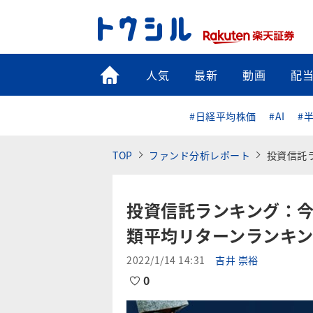
トップ
人気
最新
動画
配
#日経平均株価
#AI
#
TOP
ファンド分析レポート
投資信託ラン
投資信託ランキング：
類平均リターンランキング
2022/1/14 14:31
吉井 崇裕
0