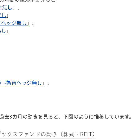
ジ無し
」、
無し
」
替ヘッジ無し
」、
無し
」
）-為替ヘッジ無し
」、
去3カ月の動きを見ると、下図のように推移しています。