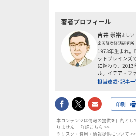
著者プロフィール
吉井 崇裕
よしい
楽天証券経済研究所
1973年生まれ
ットブレインズ
に携わり、201
ル。イデア・フ
担当連載･記事
facebook
twitter
メールで送
印刷
本コンテンツは情報の提供を目的とし
りません。
詳細こちら >>
※リスク・費用・情報提供について >>