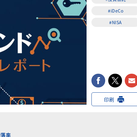
#iDeCo
#NISA
facebook
twi
印刷
騰落率