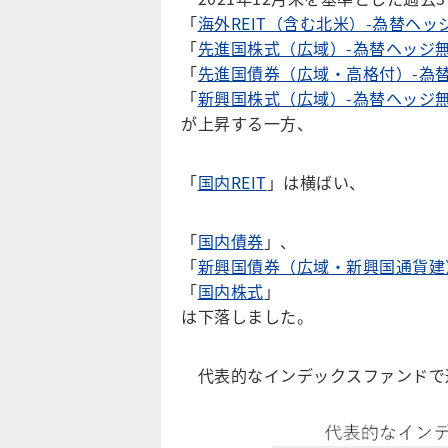
「
海外REIT（含む北米）-為替ヘッ
「
先進国株式（広域）-為替ヘッジ
「
先進国債券（広域・高格付）-為
「
新興国株式（広域）-為替ヘッジ
が上昇する一方、
「
国内REIT
」は横ばい、
「
国内債券
」、
「
新興国債券（広域・新興国通貨建
「
国内株式
」
は下落しました。
代表的なインデックスファンドで過