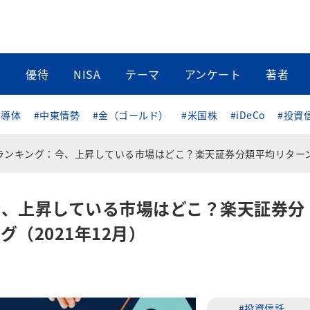
当
優待
NISA
テーマ
アンケート
著者
半導体
#中東情勢
#金（ゴールド）
#米国株
#iDeCo
#投資
キング：今、上昇している市場はどこ？楽天証券分類平均リターンランキング（2021年12月
今、上昇している市場はどこ？楽天証券分
（2021年12月）
#投資信託