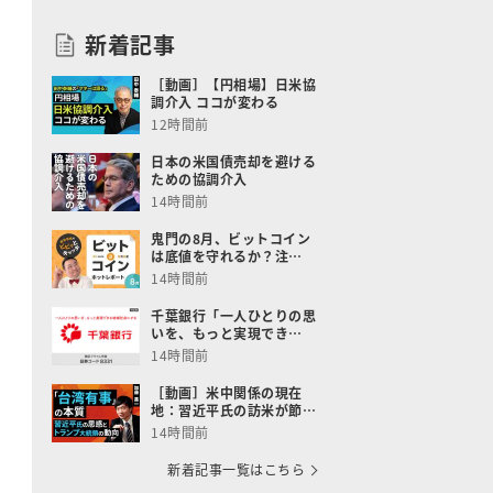
新着記事
［動画］【円相場】日米協
調介入 ココが変わる
12時間前
日本の米国債売却を避ける
ための協調介入
14時間前
鬼門の8月、ビットコイン
は底値を守れるか？注…
14時間前
千葉銀行「一人ひとりの思
いを、もっと実現でき…
14時間前
［動画］米中関係の現在
地：習近平氏の訪米が節…
14時間前
新着記事一覧はこちら