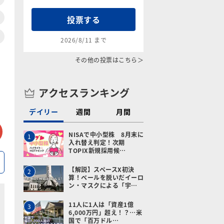
投票する
2026/8/11 まで
その他の投票はこちら＞
アクセスランキング
デイリー
週間
月間
tter
メールで送る
NISAで中小型株 8月末に
1
入れ替え判定！次期
TOPIX新規採用候…
【解説】スペースX初決
2
算！ベールを脱いだイーロ
ン・マスクによる「宇…
11人に1人は「資産1億
3
6,000万円」超え！？…米
国で「百万ドル…