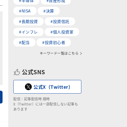
#半導体
#資産形成
#NISA
#決算
#長期投資
#投資信託
#インフレ
#個人投資家
#配当
#投資初心者
キーワード一覧はこちら
公式SNS
公式X（Twitter）
配信：記事配信時 随時
X（Twitter）には一部配信しない記事も
あります