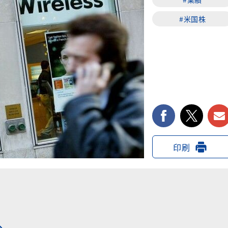
#米国株
facebook
twi
印刷
へ