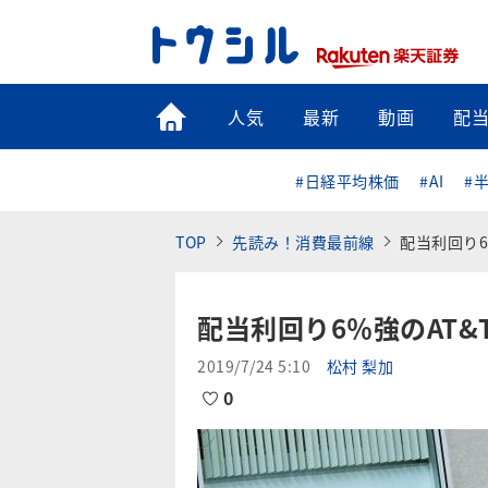
トップ
人気
最新
動画
配
#日経平均株価
#AI
#
TOP
先読み！消費最前線
配当利回り6
配当利回り6％強のAT
2019/7/24 5:10
松村 梨加
0