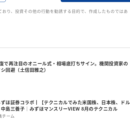
ており、投資その他の行動を勧誘する目的で、作成したものではあ
回復で再注目のオニール式・相場底打ちサイン。機関投資家の
マシ回避（土信田雅之）
みずほ証券コラボ┃【テクニカルでみた米国株、日本株、ドル
中島三養子│みずほマンスリーVIEW 8月のテクニカル
集チーム