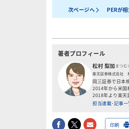
次ページへ
PERが
著者プロフィール
松村 梨加
まつむ
楽天証券株式会社 
岡三証券で日本
2014年から米
2018年より楽
担当連載･記事
facebook
twitter
メールで送
印刷