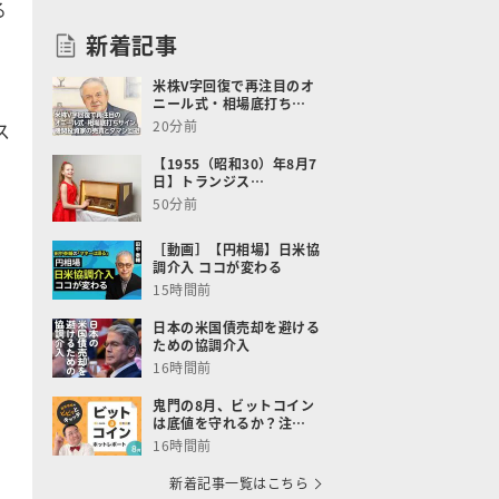
る
新着記事
米株V字回復で再注目のオ
ニール式・相場底打ち…
20分前
ス
。
【1955（昭和30）年8月7
日】トランジス…
50分前
［動画］【円相場】日米協
調介入 ココが変わる
15時間前
日本の米国債売却を避ける
ための協調介入
16時間前
鬼門の8月、ビットコイン
は底値を守れるか？注…
16時間前
新着記事一覧はこちら