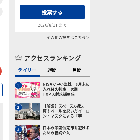
投票する
2026/8/11 まで
その他の投票はこちら＞
アクセスランキング
tter
メールで送る
デイリー
週間
月間
NISAで中小型株 8月末に
1
入れ替え判定！次期
TOPIX新規採用候…
【解説】スペースX初決
2
算！ベールを脱いだイーロ
ン・マスクによる「宇…
日本の米国債売却を避ける
3
ための協調介入