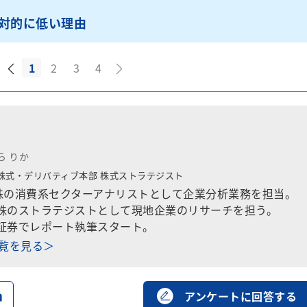
相対的に低い理由
1
2
3
4
ら りか
株式・デリバティブ本部
株式ストラテジスト
株の消費系セクターアナリストとして企業分析業務を担当。
国株のストラテジストとして現地企業のリサーチを担う。
天証券でレポート執筆スタート。
一覧を見る＞
る
アンケートに回答する