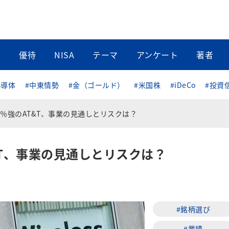
当
優待
NISA
テーマ
アンケート
著者
半導体
#中東情勢
#金（ゴールド）
#米国株
#iDeCo
#投資
％強のAT&T、事業の見通しとリスクは？
&T、事業の見通しとリスクは？
#銘柄選び
#業績