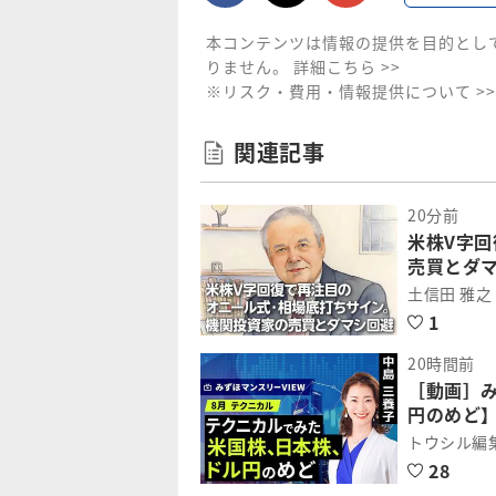
本コンテンツは情報の提供を目的とし
りません。
詳細こちら >>
※リスク・費用・情報提供について >>
関連記事
20分前
米株V字
売買とダ
土信田 雅之
1
20時間前
［動画］
円のめど】
トウシル編
28