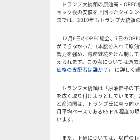
トランプ大統領の原油高・OPEC批
ョック後の安値を上回ったタイミン
までは、2019年もトランプ大統領
12月6日のOPEC総会、7日のOP
ができなかった（本腰を入れて原油
響力を強め、減産継続をけん制して
えられます。この点については過去
価格の支配者は誰か？
」 に詳しく
トランプ大統領は「原油価格の下
を広く取り付けようとしています。2
ど産油国は、トランプ氏に真っ向か
月平均ベースである65ドル程度の
います。
また、下値については、以前のレ