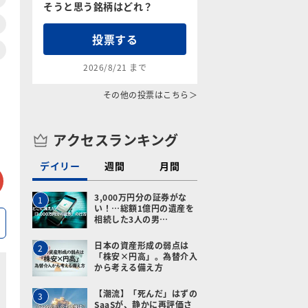
そうと思う銘柄はどれ？
投票する
2026/8/21 まで
その他の投票はこちら＞
アクセスランキング
デイリー
週間
月間
tter
メールで送る
3,000万円分の証券がな
1
い！…総額1億円の遺産を
相続した3人の男…
日本の資産形成の弱点は
2
「株安×円高」。為替介入
から考える備え方
【潮流】「死んだ」はずの
3
SaaSが、静かに再評価さ