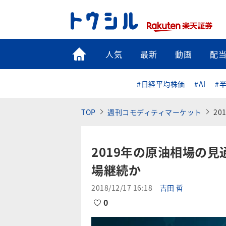
トップ
人気
最新
動画
配
#日経平均株価
#AI
#
TOP
週刊コモディティマーケット
2
2019年の原油相場の見
場継続か
2018/12/17 16:18
吉田 哲
0