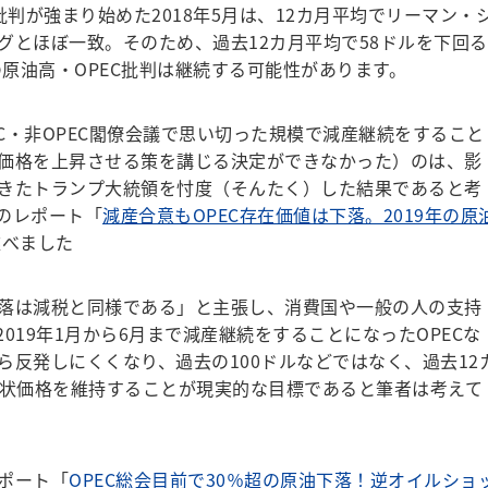
判が強まり始めた2018年5月は、12カ月平均でリーマン・
グとほぼ一致。そのため、過去12カ月平均で58ドルを下回る
の原油高・OPEC批判は継続する可能性があります。
EC・非OPEC閣僚会議で思い切った規模で減産継続をすること
価格を上昇させる策を講じる決定ができなかった）のは、影
きたトランプ大統領を忖度（そんたく）した結果であると考
のレポート「
減産合意もOPEC存在価値は下落。2019年の原
述べました
落は減税と同様である」と主張し、消費国や一般の人の支持
019年1月から6月まで減産継続をすることになったOPECな
ら反発しにくくなり、過去の100ドルなどではなく、過去12
現状価格を維持することが現実的な目標であると筆者は考えて
ポート「
OPEC総会目前で30％超の原油下落！逆オイルショ