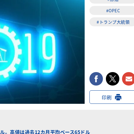
#OPEC
#トランプ大統領
facebook
twi
印刷
ドル。高値は過去12カ月平均ベース65ドル