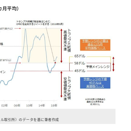
2カ月平均）
イル取引所）のデータを基に筆者作成