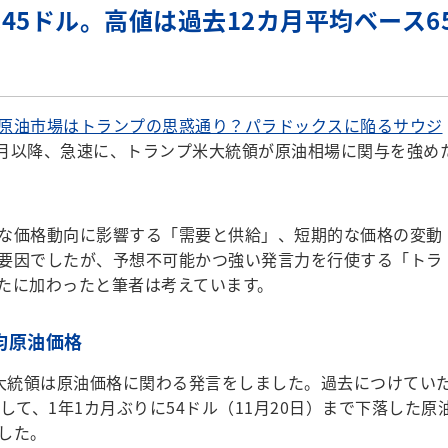
は45ドル。高値は過去12カ月平均ベース6
原油市場はトランプの思惑通り？パラドックスに陥るサウジ
年5月以降、急速に、トランプ米大統領が原油相場に関与を強め
な価格動向に影響する「需要と供給」、短期的な価格の変動
要因でしたが、予想不可能かつ強い発言力を行使する「トラ
たに加わったと筆者は考えています。
均原油価格
プ大統領は原油価格に関わる発言をしました。過去につけてい
して、1年1カ月ぶりに54ドル（11月20日）まで下落した原
した。