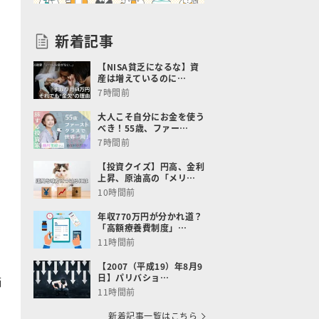
新着記事
【NISA貧乏になるな】資
産は増えているのに…
7時間前
大人こそ自分にお金を使う
べき！55歳、ファー…
7時間前
【投資クイズ】円高、金利
上昇、原油高の「メリ…
10時間前
年収770万円が分かれ道？
「高額療養費制度」…
11時間前
、
【2007（平成19）年8月9
日】パリバショ…
価
11時間前
新着記事一覧はこちら