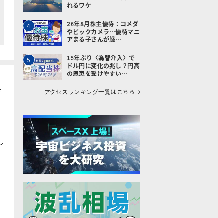
れるワケ
26年8月株主優待：コメダ
4
やビックカメラ…優待マニ
アまる子さんが厳…
15年ぶり〈為替介入〉で
5
ドル円に変化の兆し？円高
の恩恵を受けやすい…
終
アクセスランキング一覧はこちら
し