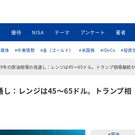
当
優待
NISA
テーマ
アンケート
著者
半導体
#中東情勢
#金（ゴールド）
#米国株
#iDeCo
#投資
019年の原油相場の見通し：レンジは45～65ドル。トランプ相場継続
通し：レンジは45～65ドル。トランプ相
#原油