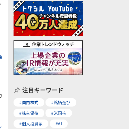
シ
油
注目キーワード
カ
#国内株式
#銘柄選び
#株主優待
#米国株
#個人投資家
#AI
ッ