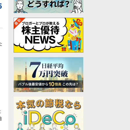
5
た
た
油