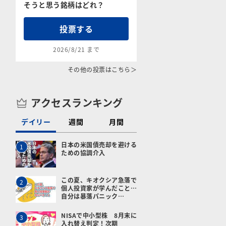
そうと思う銘柄はどれ？
投票する
2026/8/21 まで
その他の投票はこちら＞
アクセスランキング
デイリー
週間
月間
日本の米国債売却を避ける
1
ための協調介入
この夏、キオクシア急落で
2
個人投資家が学んだこと…
自分は暴落パニック…
NISAで中小型株 8月末に
3
入れ替え判定！次期