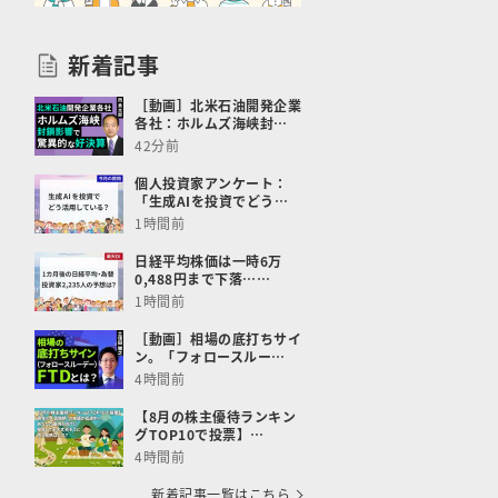
新着記事
［動画］北米石油開発企業
各社：ホルムズ海峡封…
42分前
個人投資家アンケート：
「生成AIを投資でどう…
1時間前
日経平均株価は一時6万
0,488円まで下落……
1時間前
［動画］相場の底打ちサイ
ン。「フォロースルー…
4時間前
【8月の株主優待ランキン
グTOP10で投票】…
4時間前
新着記事一覧はこちら