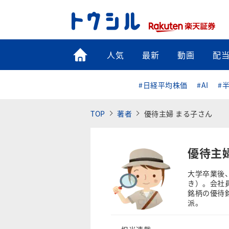
トップ
人気
最新
動画
配
#日経平均株価
#AI
#
TOP
著者
優待主婦 まる子さん
優待主
大学卒業後
き）。会社
銘柄の優待
派。