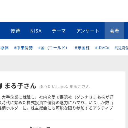
当
優待
NISA
テーマ
アンケート
著者
半導体
#中東情勢
#金（ゴールド）
#米国株
#iDeCo
#投資
婦 まる子さん
ゆうたいしゅふ まるこさん
、大手企業に就職し、社内恋愛で寿退社（ダンナさまも株が好
員時代に始めた株式投資で優待の魅力にハマり、いつしか数百
銘柄ホルダーに。株主総会にも可能な限り参加するアクティブ