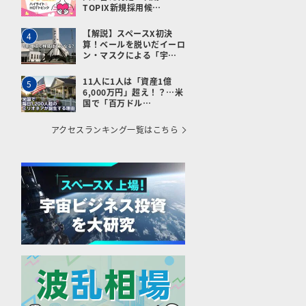
TOPIX新規採用候…
【解説】スペースX初決
4
算！ベールを脱いだイーロ
ン・マスクによる「宇…
11人に1人は「資産1億
5
6,000万円」超え！？…米
国で「百万ドル…
アクセスランキング一覧はこちら