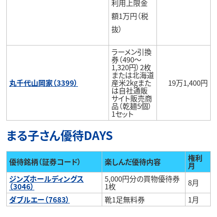
利用上限金
額1万円（税
抜）
ラーメン引換
券（490～
1,320円）2枚
または北海道
丸千代山岡家（3399）
産米2kgまた
19万1,400円
は自社通販
サイト販売商
品（乾麺5個）
1セット
まる子さん優待DAYS
権利
優待銘柄（証券コード）
楽しんだ優待内容
月
ジンズホールディングス
5,000円分の買物優待券
8月
（3046）
1枚
ダブルエー（7683）
靴1足無料券
1月