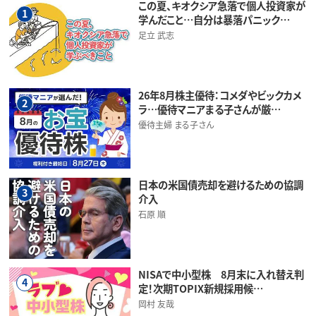
この夏、キオクシア急落で個人投資家が
1
学んだこと…自分は暴落パニック…
足立 武志
26年8月株主優待：コメダやビックカメ
2
ラ…優待マニアまる子さんが厳…
優待主婦 まる子さん
日本の米国債売却を避けるための協調
3
介入
石原 順
NISAで中小型株 8月末に入れ替え判
4
定！次期TOPIX新規採用候…
岡村 友哉