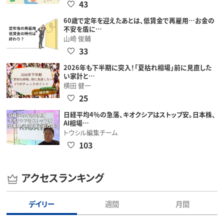
43
60歳で定年を迎えたあとは、低賃金で再雇用…お金の
不安を盾に…
山崎 俊輔
33
2026年も下半期に突入！「夏枯れ相場」前に見直した
い家計と…
横田 健一
25
日経平均4％の急落、キオクシアはストップ安。日本株、
AI相場…
トウシル編集チーム
103
アクセスランキング
デイリー
週間
月間