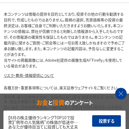
本コンテンツは情報の提供を目的としており、投資その他の行動を勧誘する
目的で、作成したものではありません。銘柄の選択、売買価格等の投資の最
終決定は、お客様ご自身でご判断いただきますようお願いいたします。本コン
テンツの情報は、弊社が信頼できると判断した情報源から入手したものです
が、その情報源の確実性を保証したものではありません。本コンテンツの記
載内容に関するご質問・ご照会等には一切お答え致しかねますので予めご了
承お願い致します。また、本コンテンツの記載内容は、予告なしに変更するこ
とがあります。
当サイトの掲載画像には、Adobe社提供の画像生成AI「Firefly」を使用して
いる場合があります。
リスク・費用・情報提供について
各種方針・重要事項等については、楽天証券ウェブサイトをご覧ください。
商号等：楽天証券株式会社／金融商品取引業者 関東財務局長（金商）第195
お金
投資
と
のアンケート
号、商品先物取引業者
加入協会：日本証券業協会、一般社団法人金融先物取引業協会、日本商品
先物取引協会、一般社団法人第二種金融商品取引業協会、一般社団法人資
産運用業協会
【8月の株主優待ランキングTOP10で投
投票する
票】“例年の人気銘柄”の株価が低迷中…
Copyright©
あなたが優待目当てに投資しても大丈夫