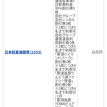
運営駐車場1
日駐車料金
30%割引券5
枚
自社グループ
会社レンタル
割引券3枚
※1枚につき5
名まで利用可
自社グループ
運営温泉利
用割引券1枚
※1枚につき5
名まで利用可
日本駐車場開発（2353）
16万円
｢那須ハイラ
ンドパーク｣
割引券2枚
※1枚につき4
名まで利用可
｢那須高原り
んどう湖ファ
ミリー牧場｣
割引券2枚
※1枚につき4
名まで利用可
・1月
｢那須高原
TOWAピュア