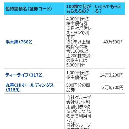
100株で何が
いくらでもらえ
優待銘柄名（証券コード）
もらえるの？
る？
4,000円分の
株主優待券
※自社経営レ
ストランで利
用可
浜木綿（7682）
※1年以上継
40万500円
続保有の場
合、100株以
上200株未満
の株主には
5,000円分
1,000円分の
ティーライフ（3172）
14万3,200円
株主優待券
丸善CHIホールディングス
500円分の商
3万8,700円
（3159）
品券
自社グループ
会社リフト利
用割引券3枚
※1枚につき5
名まで利用可
・7月
自社グループ