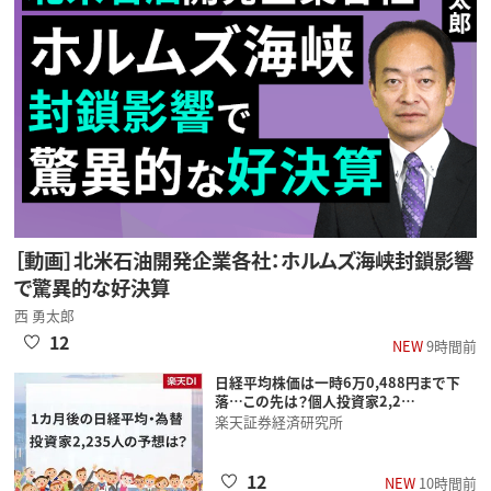
［動画］北米石油開発企業各社：ホルムズ海峡封鎖影響
で驚異的な好決算
西 勇太郎
12
NEW
9時間前
日経平均株価は一時6万0,488円まで下
落…この先は？個人投資家2,2…
楽天証券経済研究所
12
NEW
10時間前