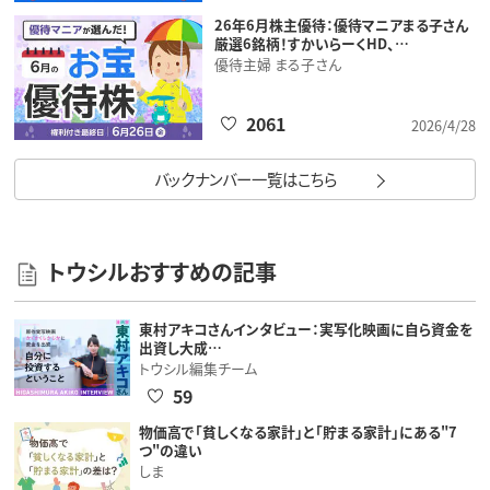
26年6月株主優待：優待マニアまる子さん
厳選6銘柄！すかいらーくHD、…
優待主婦 まる子さん
2061
2026/4/28
バックナンバー一覧はこちら
トウシルおすすめの記事
東村アキコさんインタビュー：実写化映画に自ら資金を
出資し大成…
トウシル編集チーム
59
物価高で「貧しくなる家計」と「貯まる家計」にある"7
つ"の違い
しま