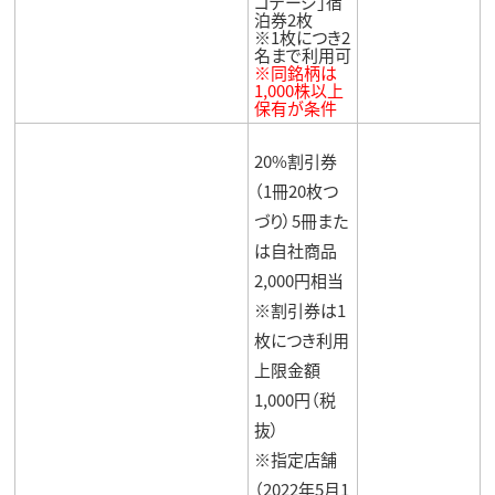
コテージ｣宿
泊券2枚
※1枚につき2
名まで利用可
※同銘柄は
1,000株以上
保有が条件
20%割引券
（1冊20枚つ
づり）5冊また
は自社商品
2,000円相当
※割引券は1
枚につき利用
上限金額
1,000円（税
抜）
※指定店舗
（2022年5月1