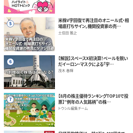
米株V字回復で再注目のオニール式・相
5
場底打ちサイン。機関投資家の売…
土信田 雅之
【解説】スペースX初決算！ベールを脱い
6
だイーロン・マスクによる「宇…
茂木 春輝
【8月の株主優待ランキングTOP10で投
7
票】“例年の人気銘柄”の株…
トウシル編集チーム