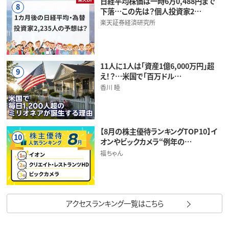
日経平均株価は一時6万0,488円まで
8
下落…この先は？個人投資家2…
楽天証券経済研究所
11人に1人は「資産1億6,000万円」超
9
え！？…米国で「百万ドル…
香川 睦
【8月の株主優待ランキングTOP10】イ
10
オンやビックカメラ“例年の…
福ちゃん
アクセスランキング一覧はこちら