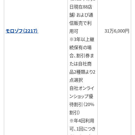
日現在88店
舗）および通
信販売で利
モロゾフ（2217）
31万6,000円
用可
※3年以上継
続保有の場
合、割引券ま
たは自社商
品2種類より2
点選択
自社オンライ
ンショップ優
待割引（20%
割引）
※年4回利用
可、1回につき