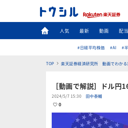
トップ
人気
最新
動画
配
#日経平均株価
#AI
#
TOP
楽天証券経済研究所 動画でわかる
［動画で解説］ドル円1
2024/5/7 15:30
田中泰輔
0