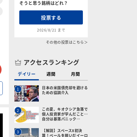
そうと思う銘柄はどれ？
投票する
2026/8/21 まで
その他の投票はこちら＞
アクセスランキング
tter
メールで送る
デイリー
週間
月間
日本の米国債売却を避ける
1
ための協調介入
この夏、キオクシア急落で
2
個人投資家が学んだこと…
自分は暴落パニック…
【解説】スペースX初決
3
算！ベールを脱いだイーロ