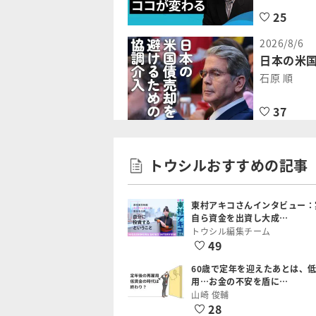
25
2026/8/6
日本の米
石原 順
37
トウシルおすすめの記事
東村アキコさんインタビュー：
自ら資金を出資し大成…
トウシル編集チーム
49
60歳で定年を迎えたあとは、
用…お金の不安を盾に…
山崎 俊輔
28