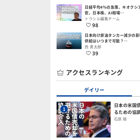
日経平均4％の急落、キオクシ
安。日本株、AI相場…
トウシル編集チーム
98
日本向け原油タンカー減少の影
供給はいつまで可能？…
西 勇太郎
39
アクセスランキング
デイリー
日本の米国
1
るための協
石原 順