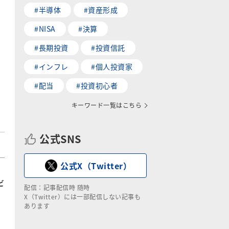
#半導体
#資産形成
#NISA
#決算
#長期投資
#投資信託
#インフレ
#個人投資家
#配当
#投資初心者
キーワード一覧はこちら
公式SNS
公式X（Twitter）
ビ
配信：記事配信時 随時
X（Twitter）には一部配信しない記事も
あります