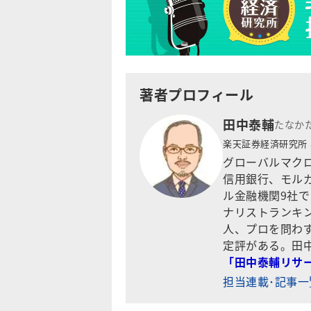
著者プロフィール
田中泰輔
たなか
楽天証券経済研究所
グローバルマクロ
信用銀行、モル
ル金融機関9社
ナリストランキ
人、プロを問わ
定評がある。田
「田中泰輔リサ
担当連載･記事