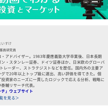
たいすけ
客員研究員
・アドバイザー。1983年慶應義塾大学卒業後、日本長期
ガン・スタンレー証券、ドイツ証券ほか、日米欧のグローバ
でトレーダー、ストラテジストなどを歴任。国内外の主要ア
ングで20年以上トップ級に選出、高い評価を得てきた。個
ず投資家のニーズに一貫したロジックで応える分析、戦略に
中泰輔リサーチ代表。
ーチ」ウェブサイト
一覧を見る＞