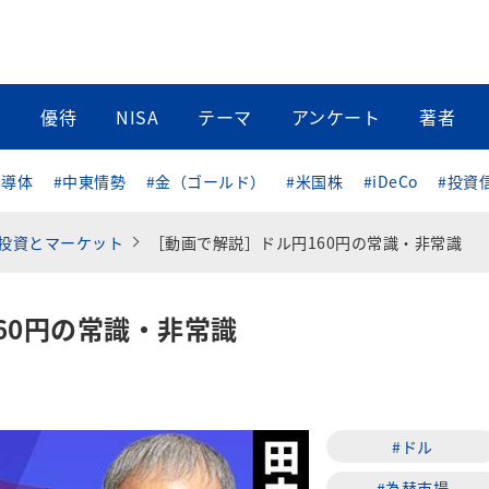
当
優待
NISA
テーマ
アンケート
著者
半導体
#中東情勢
#金（ゴールド）
#米国株
#iDeCo
#投資
投資とマーケット
［動画で解説］ドル円160円の常識・非常識
60円の常識・非常識
#ドル
#為替市場