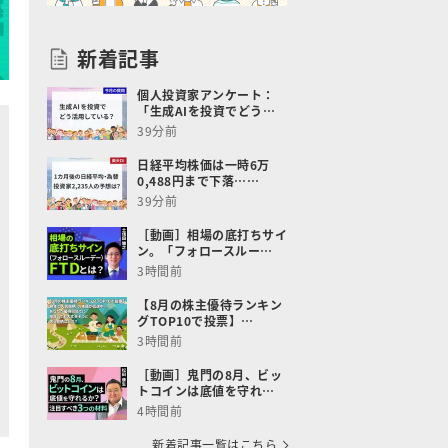
新着記事
個人投資家アンケート：
「生成AIを投資でどう…
39分前
日経平均株価は一時6万
0,488円まで下落……
39分前
［動画］相場の底打ちサイ
ン。「フォロースルー…
3時間前
【8月の株主優待ランキン
グTOP10で投票】…
3時間前
［動画］鬼門の8月、ビッ
トコインは底値を守れ…
4時間前
新着記事一覧はこちら