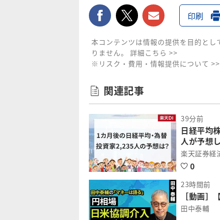
facebook
twitter
メールで送
印刷
本コンテンツは情報の提供を目的とし
りません。
詳細こちら >>
※リスク・費用・情報提供について >>
関連記事
39分前
日経平均株
人が予想し
楽天証券経
0
23時間前
［動画］【
田中泰輔