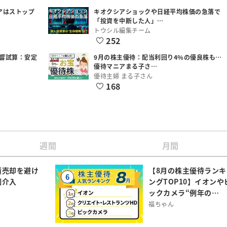
アはストップ
キオクシアショックや日経平均株価の急落で
「投資を中断した人」…
トウシル編集チーム
252
響試算：安定
9月の株主優待：配当利回り4%の優良株も…
優待マニアまる子さ…
優待主婦 まる子さん
168
週間
月間
債売却を避け
【8月の株主優待ランキ
6
調介入
ングTOP10】イオンや
ックカメラ“例年の…
福ちゃん