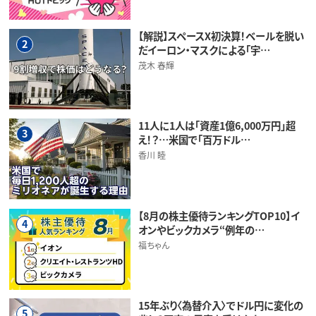
【解説】スペースX初決算！ベールを脱い
2
だイーロン・マスクによる「宇…
茂木 春輝
11人に1人は「資産1億6,000万円」超
3
え！？…米国で「百万ドル…
香川 睦
【8月の株主優待ランキングTOP10】イ
4
オンやビックカメラ“例年の…
福ちゃん
15年ぶり〈為替介入〉でドル円に変化の
5