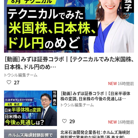
［動画］みずほ証券コラボ┃【テクニカルでみた米国株、
日本株、ドル円のめ…
トウシル編集チーム
27
NEW
16時間前
［動画］みずほ証券コラボ┃【日米半導体
株の変調、日米株の今後の見通しは…
トウシル編集チーム
29
NEW
16時間前
北米石油開発企業各社：ホルムズ海峡封
鎖影響で驚異的な好決算（西 勇太郎）