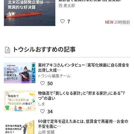
西 勇太郎
7
NEW
20時間前
トウシルおすすめの記事
東村アキコさんインタビュー：実写化映画に自ら資金を
出資し大成…
トウシル編集チーム
50
物価高で「貧しくなる家計」と「貯まる家計」にある"7
つ"の違い
しま
34
60歳で定年を迎えたあとは、低賃金で再雇用…お金の
不安を盾に…
山崎 俊輔