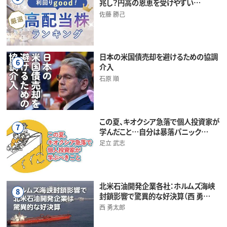
兆し？円高の恩恵を受けやすい…
佐藤 勝己
日本の米国債売却を避けるための協調
6
介入
石原 順
この夏、キオクシア急落で個人投資家が
7
学んだこと…自分は暴落パニック…
足立 武志
北米石油開発企業各社：ホルムズ海峡
8
封鎖影響で驚異的な好決算（西 勇…
西 勇太郎