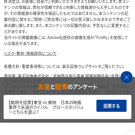
終決定は、お客様ご自身でご判断いただきますようお願いいたします。本コン
テンツの情報は、弊社が信頼できると判断した情報源から入手したものです
が、その情報源の確実性を保証したものではありません。本コンテンツの記
載内容に関するご質問・ご照会等には一切お答え致しかねますので予めご了
承お願い致します。また、本コンテンツの記載内容は、予告なしに変更するこ
とがあります。
当サイトの掲載画像には、Adobe社提供の画像生成AI「Firefly」を使用して
いる場合があります。
リスク・費用・情報提供について
各種方針・重要事項等については、楽天証券ウェブサイトをご覧ください。
商号等：楽天証券株式会社／金融商品取引業者 関東財務局長（金商）第195
号、商品先物取引業者
お金
投資
と
のアンケート
加入協会：日本証券業協会、一般社団法人金融先物取引業協会、日本商品
先物取引協会、一般社団法人第二種金融商品取引業協会、一般社団法人資
産運用業協会
【銘柄を投票】東宝 vs 東映 日本の映画
投票する
Copyright©
業界で永遠のライバル グロースかバリュ
1999-2026 Rakuten Securities, Inc. All
ーどちらを選ぶ？
Rights Reserved.