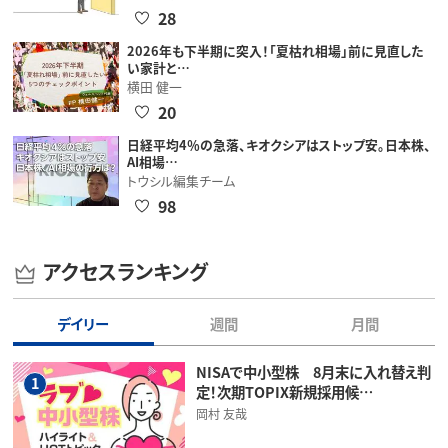
28
2026年も下半期に突入！「夏枯れ相場」前に見直した
い家計と…
横田 健一
20
日経平均4％の急落、キオクシアはストップ安。日本株、
AI相場…
トウシル編集チーム
98
アクセスランキング
デイリー
週間
月間
NISAで中小型株 8月末に入れ替え判
1
定！次期TOPIX新規採用候…
岡村 友哉