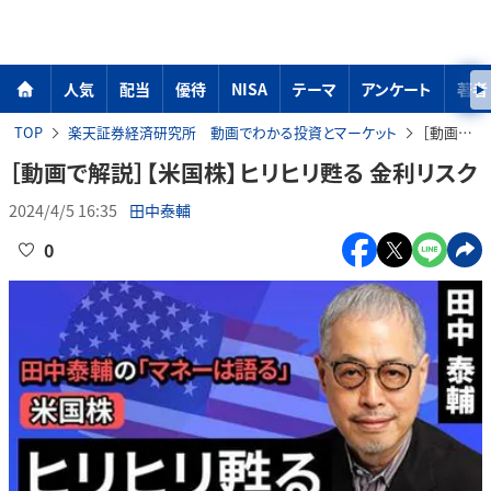
人気
配当
優待
NISA
テーマ
アンケート
著者
TOP
楽天証券経済研究所 動画でわかる投資とマーケット
［動画で解説］【米国株】ヒリヒリ甦る 金利リスク
［動画で解説］【米国株】ヒリヒリ甦る 金利リスク
2024/4/5 16:35
田中泰輔
0