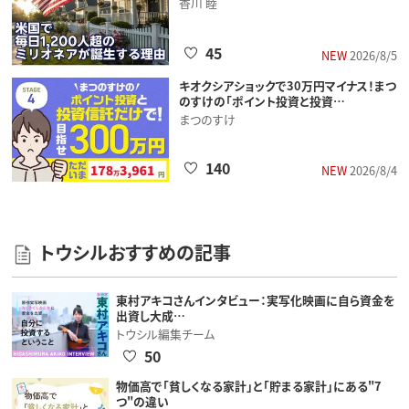
香川 睦
45
NEW
2026/8/5
キオクシアショックで30万円マイナス！まつ
のすけの「ポイント投資と投資…
まつのすけ
140
NEW
2026/8/4
トウシルおすすめの記事
東村アキコさんインタビュー：実写化映画に自ら資金を
出資し大成…
トウシル編集チーム
50
物価高で「貧しくなる家計」と「貯まる家計」にある"7
つ"の違い