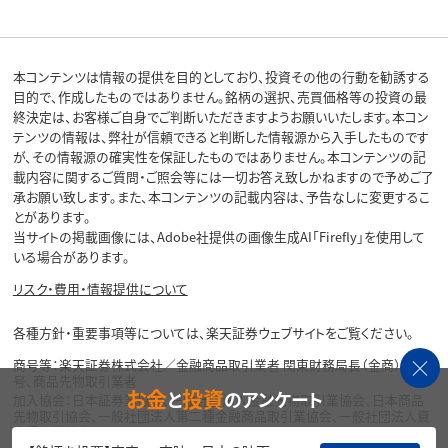
本コンテンツは情報の提供を目的としており、投資その他の行動を勧誘する
目的で、作成したものではありません。銘柄の選択、売買価格等の投資の最
終決定は、お客様ご自身でご判断いただきますようお願いいたします。本コン
テンツの情報は、弊社が信頼できると判断した情報源から入手したものです
が、その情報源の確実性を保証したものではありません。本コンテンツの記
載内容に関するご質問・ご照会等には一切お答え致しかねますので予めご了
承お願い致します。また、本コンテンツの記載内容は、予告なしに変更するこ
とがあります。
当サイトの掲載画像には、Adobe社提供の画像生成AI「Firefly」を使用して
いる場合があります。
リスク・費用・情報提供について
各種方針・重要事項等については、楽天証券ウェブサイトをご覧ください。
商号等：楽天証券株式会社／金融商品取引業者 関東財務局長（金商）第195
号、商品先物取引業者
お金
投資
と
のアンケート
加入協会：日本証券業協会、一般社団法人金融先物取引業協会、日本商品
先物取引協会、一般社団法人第二種金融商品取引業協会、一般社団法人資
産運用業協会