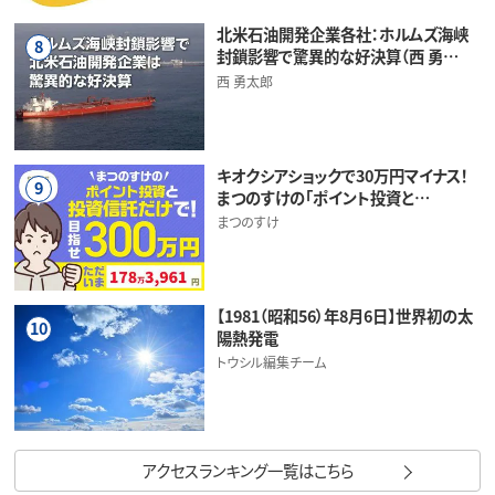
北米石油開発企業各社：ホルムズ海峡
8
封鎖影響で驚異的な好決算（西 勇…
西 勇太郎
キオクシアショックで30万円マイナス！
9
まつのすけの「ポイント投資と…
まつのすけ
【1981（昭和56）年8月6日】世界初の太
10
陽熱発電
トウシル編集チーム
アクセスランキング一覧はこちら