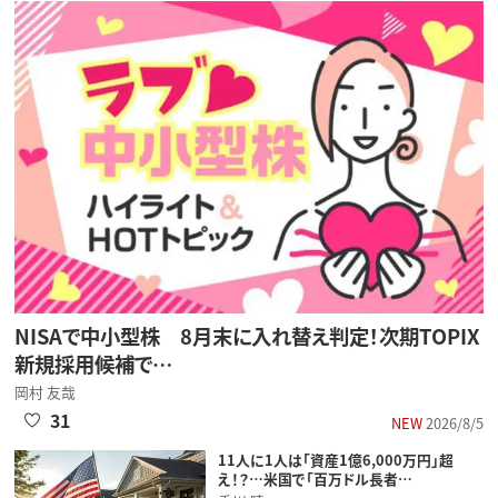
NISAで中小型株 8月末に入れ替え判定！次期TOPIX
新規採用候補で…
岡村 友哉
31
NEW
2026/8/5
11人に1人は「資産1億6,000万円」超
え！？…米国で「百万ドル長者…