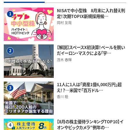
NISAで中小型株 8月末に入れ替え判
1
定！次期TOPIX新規採用候…
岡村 友哉
【解説】スペースX初決算！ベールを脱い
2
だイーロン・マスクによる「宇…
茂木 春輝
11人に1人は「資産1億6,000万円」超
3
え！？…米国で「百万ドル…
香川 睦
【8月の株主優待ランキングTOP10】イ
4
オンやビックカメラ“例年の…