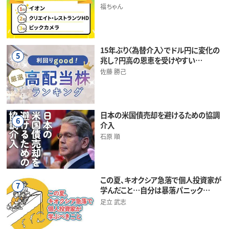
福ちゃん
15年ぶり〈為替介入〉でドル円に変化の
5
兆し？円高の恩恵を受けやすい…
佐藤 勝己
日本の米国債売却を避けるための協調
6
介入
石原 順
この夏、キオクシア急落で個人投資家が
7
学んだこと…自分は暴落パニック…
足立 武志