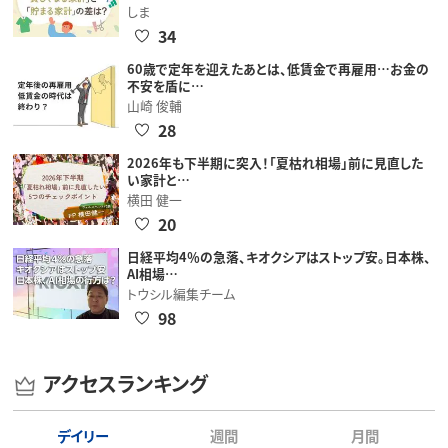
しま
34
60歳で定年を迎えたあとは、低賃金で再雇用…お金の
不安を盾に…
山崎 俊輔
28
2026年も下半期に突入！「夏枯れ相場」前に見直した
い家計と…
横田 健一
20
日経平均4％の急落、キオクシアはストップ安。日本株、
AI相場…
トウシル編集チーム
98
アクセスランキング
デイリー
週間
月間