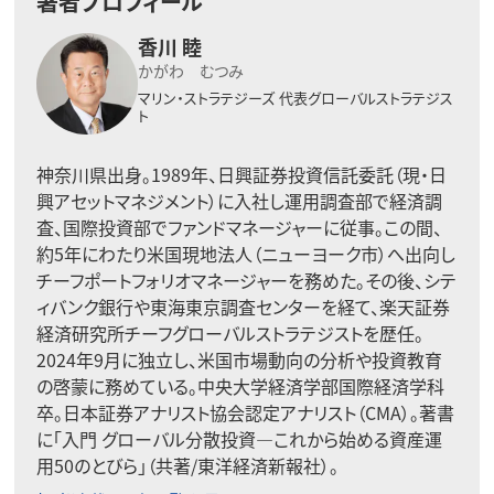
著者プロフィール
香川 睦
かがわ むつみ
マリン・ストラテジーズ
代表グローバルストラテジス
ト
神奈川県出身。1989年、日興証券投資信託委託（現・日
興アセットマネジメント）に入社し運用調査部で経済調
査、国際投資部でファンドマネージャーに従事。この間、
約5年にわたり米国現地法人（ニューヨーク市）へ出向し
チーフポートフォリオマネージャーを務めた。その後、シテ
ィバンク銀行や東海東京調査センターを経て、楽天証券
経済研究所チーフグローバルストラテジストを歴任。
2024年9月に独立し、米国市場動向の分析や投資教育
の啓蒙に務めている。中央大学経済学部国際経済学科
卒。日本証券アナリスト協会認定アナリスト（CMA）。著書
に「入門 グローバル分散投資―これから始める資産運
用50のとびら」（共著/東洋経済新報社）。