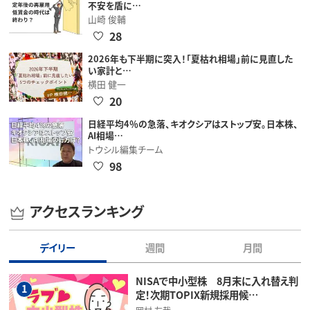
不安を盾に…
山崎 俊輔
28
2026年も下半期に突入！「夏枯れ相場」前に見直した
い家計と…
横田 健一
20
日経平均4％の急落、キオクシアはストップ安。日本株、
AI相場…
トウシル編集チーム
98
アクセスランキング
デイリー
週間
月間
NISAで中小型株 8月末に入れ替え判
1
定！次期TOPIX新規採用候…