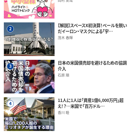
岡村 友哉
【解説】スペースX初決算！ベールを脱い
2
だイーロン・マスクによる「宇…
茂木 春輝
日本の米国債売却を避けるための協調
3
介入
石原 順
11人に1人は「資産1億6,000万円」超
4
え！？…米国で「百万ドル…
香川 睦