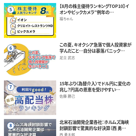
【8月の株主優待ランキングTOP10】イ
5
オンやビックカメラ“例年の…
福ちゃん
この夏、キオクシア急落で個人投資家が
6
学んだこと…自分は暴落パニック…
足立 武志
15年ぶり〈為替介入〉でドル円に変化の
7
兆し？円高の恩恵を受けやすい…
佐藤 勝己
北米石油開発企業各社：ホルムズ海峡
8
封鎖影響で驚異的な好決算（西 勇…
西 勇太郎