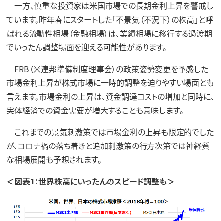
一方、慎重な投資家は米国市場での長期金利上昇を警戒し
ています。昨年春にスタートした「不景気（不況下）の株高」と呼
ばれる流動性相場（金融相場）は、業績相場に移行する過渡期
でいったん調整場面を迎える可能性があります。
FRB（米連邦準備制度理事会）の政策姿勢変更を予感した
市場金利上昇が株式市場に一時的調整を迫りやすい場面とも
言えます。市場金利の上昇は、資金調達コストの増加と同時に、
実体経済での資金需要が増大することも意味します。
これまでの景気刺激策では市場金利の上昇も限定的でした
が、コロナ禍の落ち着きと追加刺激策の行方次第では神経質
な相場展開も予想されます。
＜図表1：世界株高にいったんのスピード調整も＞