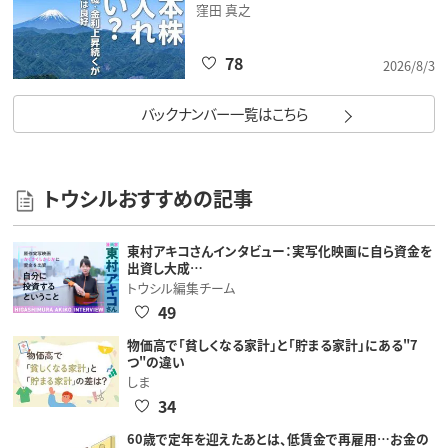
窪田 真之
78
2026/8/3
バックナンバー一覧はこちら
トウシルおすすめの記事
東村アキコさんインタビュー：実写化映画に自ら資金を
出資し大成…
トウシル編集チーム
49
物価高で「貧しくなる家計」と「貯まる家計」にある"7
つ"の違い
しま
34
60歳で定年を迎えたあとは、低賃金で再雇用…お金の