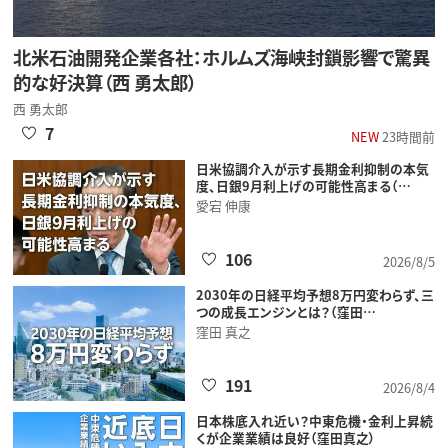
北米石油開発企業各社：ホルムズ海峡封鎖影響で驚異
的な好決算（西 勇太郎）
西 勇太郎
7
NEW
23時間前
日米協調介入が示す長期金利抑制の本気
度、日銀9月利上げの可能性高まる（…
愛宕 伸康
106
2026/8/5
2030年の日経平均予想8万円変わらず、三
つの成長エンジンとは？（窪田…
窪田 真之
191
2026/8/4
日本株底入れ近い？中東危機・金利上昇続
くが企業業績は良好（窪田真之）