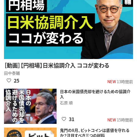
［動画］【円相場】日米協調介入 ココが変わる
田中泰輔
25
NEW
13時間前
日本の米国債売却を避けるための協調介
入
石原 順
31
NEW
15時間前
鬼門の8月、ビットコインは底値を守れる
か？注目すべき三つの材料