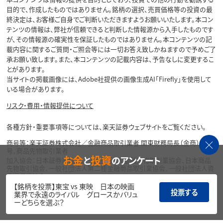
目的で、作成したものではありません。銘柄の選択、売買価格等の投資の最
終決定は、お客様ご自身でご判断いただきますようお願いいたします。本コン
テンツの情報は、弊社が信頼できると判断した情報源から入手したものです
が、その情報源の確実性を保証したものではありません。本コンテンツの記
載内容に関するご質問・ご照会等には一切お答え致しかねますので予めご了
承お願い致します。また、本コンテンツの記載内容は、予告なしに変更するこ
とがあります。
当サイトの掲載画像には、Adobe社提供の画像生成AI「Firefly」を使用して
いる場合があります。
リスク・費用・情報提供について
各種方針・重要事項等については、楽天証券ウェブサイトをご覧ください。
商号等：楽天証券株式会社／金融商品取引業者 関東財務局長（金商）第195
号、商品先物取引業者
お金
投資
と
のアンケート
加入協会：日本証券業協会、一般社団法人金融先物取引業協会、日本商品
先物取引協会、一般社団法人第二種金融商品取引業協会、一般社団法人資
産運用業協会
【銘柄を投票】東宝 vs 東映 日本の映画
投票する
Copyright©
業界で永遠のライバル グロースかバリュ
1999-2026 Rakuten Securities, Inc. All
ーどちらを選ぶ？
Rights Reserved.