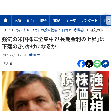
人気
配当
優待
NISA
テーマ
アンケート
著者
TOP
3分でわかる！今日の投資戦略〔平日毎朝8時掲載〕
強気の米国株に全集中？「長期金利の上昇」は下落のきっかけになるか
強気の米国株に全集中？「長期金利の上昇」は
下落のきっかけになるか
2021/2/19 7:51
香川 睦
0