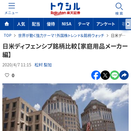
MENU
検索
人気
配当
優待
NISA
テーマ
アンケート
著者
TOP
世界が動く強力テーマ！外国株トレンド＆銘柄ウォッチ
日米ディフェンシブ銘柄比較【家庭用品メーカー編】
日米ディフェンシブ銘柄比較【家庭用品メーカー
編】
2020/4/7 11:15
松村 梨加
0