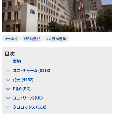
#米国株
#銘柄選び
#大統領選挙
目次
要約
ユニ・チャーム（8113）
花王（4452）
P＆G（PG）
ユニ・リーバ（UL）
クロロックス（CLX）