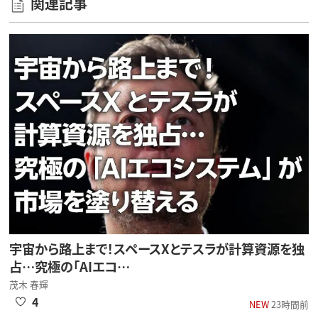
関連記事
宇宙から路上まで！スペースXとテスラが計算資源を独
占…究極の「AIエコ…
茂木 春輝
4
NEW
23時間前