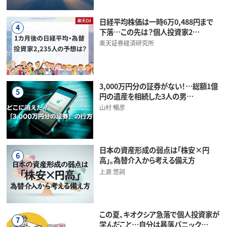
日経平均株価は一時6万0,488円まで
4
下落…この先は？個人投資家2…
楽天証券経済研究所
3,000万円分の証券がない！…総額1億
5
円の遺産を相続した3人の男…
山村 暢彦
日本の資産形成の弱点は「株安×円
6
高」。為替介入から考える備え方
上源 悠詞
この夏、キオクシア急落で個人投資家が
7
学んだこと…自分は暴落パニック…