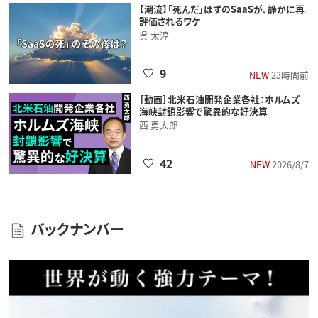
【潮流】「死んだ」はずのSaaSが、静かに再
評価されるワケ
呉 太淳
9
NEW
23時間前
［動画］北米石油開発企業各社：ホルムズ
海峡封鎖影響で驚異的な好決算
西 勇太郎
42
NEW
2026/8/7
バックナンバー