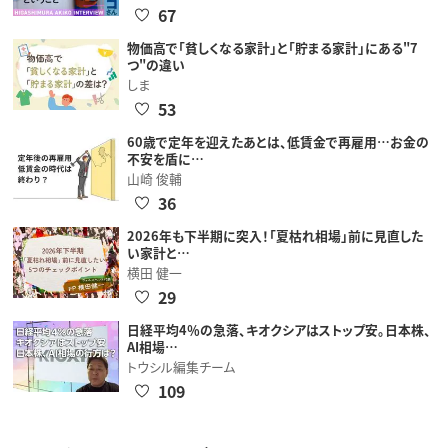
67
物価高で「貧しくなる家計」と「貯まる家計」にある"7
つ"の違い
しま
53
60歳で定年を迎えたあとは、低賃金で再雇用…お金の
不安を盾に…
山崎 俊輔
36
2026年も下半期に突入！「夏枯れ相場」前に見直した
い家計と…
横田 健一
29
日経平均4％の急落、キオクシアはストップ安。日本株、
AI相場…
トウシル編集チーム
109