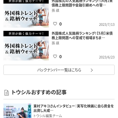
外国株式の人気銘柄ランキング！【6月】米
債務上限問題や金融引締めへの警…
孫 祺
0
2023/7/13
外国株式人気銘柄ランキング！【5月】米債
務上限問題への警戒で相場まちま…
孫 祺
0
2023/6/23
バックナンバー一覧はこちら
トウシルおすすめの記事
東村アキコさんインタビュー：実写化映画に自ら資金を
出資し大成…
トウシル編集チーム