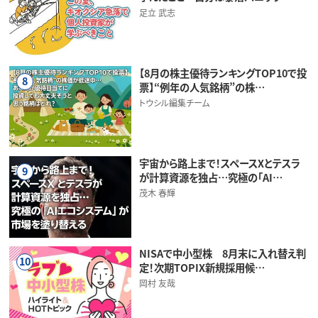
足立 武志
【8月の株主優待ランキングTOP10で投
8
票】“例年の人気銘柄”の株…
トウシル編集チーム
宇宙から路上まで！スペースXとテスラ
9
が計算資源を独占…究極の「AI…
茂木 春輝
NISAで中小型株 8月末に入れ替え判
10
定！次期TOPIX新規採用候…
岡村 友哉