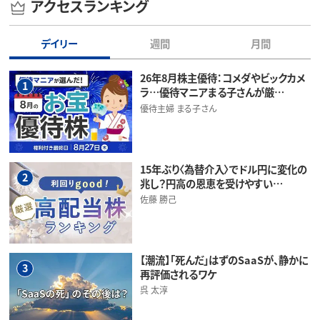
アクセスランキング
デイリー
週間
月間
26年8月株主優待：コメダやビックカメ
1
ラ…優待マニアまる子さんが厳…
優待主婦 まる子さん
15年ぶり〈為替介入〉でドル円に変化の
2
兆し？円高の恩恵を受けやすい…
佐藤 勝己
【潮流】「死んだ」はずのSaaSが、静かに
3
再評価されるワケ
呉 太淳