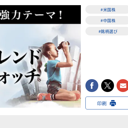
#米国株
#中国株
#銘柄選び
facebook
twi
印刷