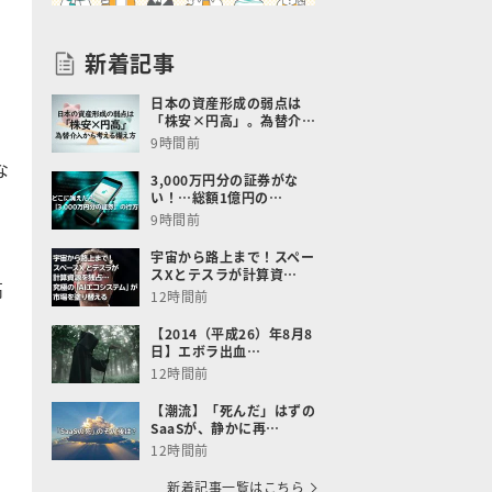
新着記事
日本の資産形成の弱点は
「株安×円高」。為替介…
9時間前
な
3,000万円分の証券がな
い！…総額1億円の…
9時間前
宇宙から路上まで！スペー
スXとテスラが計算資…
高
12時間前
【2014（平成26）年8月8
日】エボラ出血…
12時間前
【潮流】「死んだ」はずの
SaaSが、静かに再…
12時間前
新着記事一覧はこちら