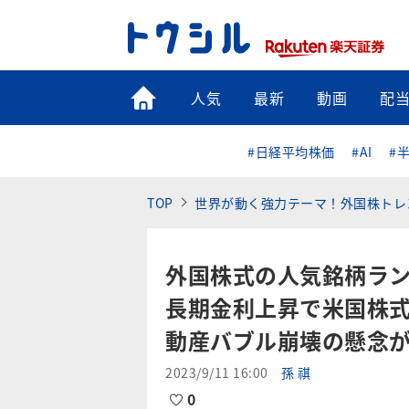
トップ
人気
最新
動画
配
#日経平均株価
#AI
#
TOP
世界が動く強力テーマ！外国株トレ
外国株式の人気銘柄ラン
長期金利上昇で米国株
動産バブル崩壊の懸念
2023/9/11 16:00
孫 祺
0