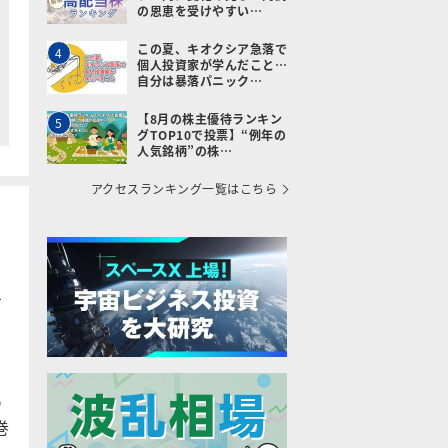
の恩恵を受けやすい…
この夏、キオクシア急落で
4
個人投資家が学んだこと…
自分は暴落パニック…
【8月の株主優待ランキン
5
グTOP10で投票】“例年の
人気銘柄”の株…
アクセスランキング一覧はこちら
1
の
巻