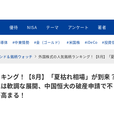
当
優待
NISA
テーマ
アンケート
著者
半導体
#中東情勢
#金（ゴールド）
#米国株
#iDeCo
#投資
ンド＆銘柄ウォッチ
外国株式の人気銘柄ランキング！【8月】「夏枯れ相場」が到来？長期金利上昇で米国株式は軟調な展開、中国恒大の破産申請で不動産バブル崩壊の懸念が高まる
キング！【8月】「夏枯れ相場」が到来
式は軟調な展開、中国恒大の破産申請で不
が高まる！