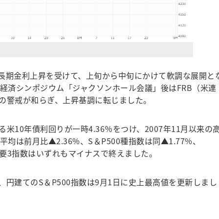
米長期金利上昇を受けて、上旬から中旬にかけて軟調な展開と
際経済シンポジウム「ジャクソンホール会議」後はFRB（米連
の警戒が和らぎ、上昇基調に転じました。
10年債利回りが一時4.36％をつけ、2007年11月以来の
均は前月比▲2.36%、S＆P500種指数は同▲1.77%、
と主要3指数はいずれもマイナスで終えました。
円建てのS＆P500指数は9月1日に史上最高値を更新しまし