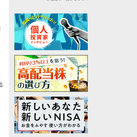
ま
え
ン
質
追