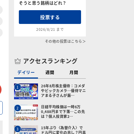
そうと思う銘柄はどれ？
投票する
2026/8/21 まで
その他の投票はこちら＞
アクセスランキング
デイリー
週間
月間
tter
メールで送る
26年8月株主優待：コメダ
1
やビックカメラ…優待マニ
アまる子さんが厳…
日経平均株価は一時6万
2
0,488円まで下落…この先
は？個人投資家2…
15年ぶり〈為替介入〉で
3
ドル円に変化の兆し？円高