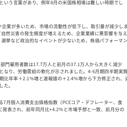
という言葉があり、例年8月の米国株相場は難しい時期でし
や企業が多いため、市場の流動性が低下し、取引量が減少し
ど自然災害の発生頻度が増えるため、企業業績に悪影響を与
、選挙など政治的なイベントが少ないため、株価パフォーマ
部門雇用者数は17.7万人と前月の37.1万人から大きく減少
果となり、労働需給の軟化が示されました。4-6月期四半期実
期比年率＋2.1％増と速報値の＋2.4％増から下方修正され、
した。
る7月個人消費支出価格指数（PCEコア・デフレーター、食
に発表され、前年同月比+4.2％と市場予想と一致、前月分の