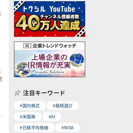
ラ
事
に
利
注目キーワード
#国内株式
#銘柄選び
#米国株
#AI
#日経平均株価
#NISA