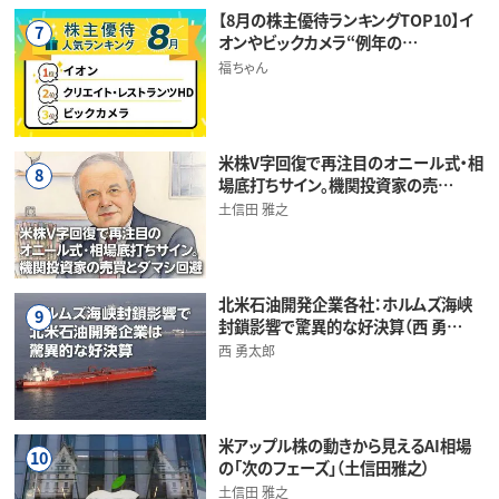
【8月の株主優待ランキングTOP10】イ
7
オンやビックカメラ“例年の…
福ちゃん
米株V字回復で再注目のオニール式・相
8
場底打ちサイン。機関投資家の売…
土信田 雅之
北米石油開発企業各社：ホルムズ海峡
9
封鎖影響で驚異的な好決算（西 勇…
西 勇太郎
米アップル株の動きから見えるAI相場
10
の「次のフェーズ」（土信田雅之）
土信田 雅之