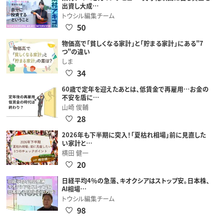
出資し大成…
トウシル編集チーム
50
物価高で「貧しくなる家計」と「貯まる家計」にある"7
つ"の違い
しま
34
60歳で定年を迎えたあとは、低賃金で再雇用…お金の
不安を盾に…
山崎 俊輔
28
2026年も下半期に突入！「夏枯れ相場」前に見直した
い家計と…
横田 健一
20
日経平均4％の急落、キオクシアはストップ安。日本株、
AI相場…
トウシル編集チーム
98