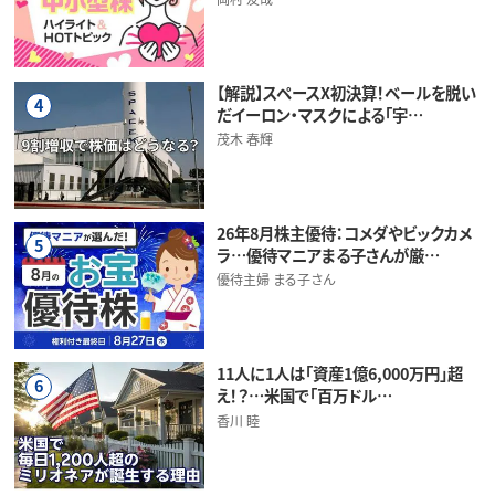
【解説】スペースX初決算！ベールを脱い
4
だイーロン・マスクによる「宇…
茂木 春輝
26年8月株主優待：コメダやビックカメ
5
ラ…優待マニアまる子さんが厳…
優待主婦 まる子さん
11人に1人は「資産1億6,000万円」超
6
え！？…米国で「百万ドル…
香川 睦