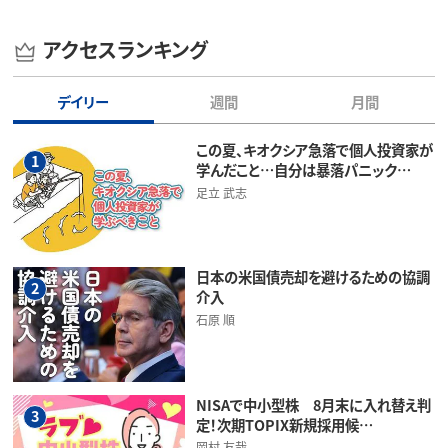
アクセスランキング
デイリー
週間
月間
この夏、キオクシア急落で個人投資家が
1
学んだこと…自分は暴落パニック…
足立 武志
日本の米国債売却を避けるための協調
2
介入
石原 順
NISAで中小型株 8月末に入れ替え判
3
定！次期TOPIX新規採用候…
岡村 友哉