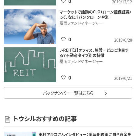
0
2019/12/12
マーケットで話題のCLO（ローン担保証券）
って、なに？バンクローンや米…
覆面ファンドマネージャー
0
2019/6/28
J-REIT【2】オフィス、施設…どこに注目す
る？不動産タイプ別の特徴
覆面ファンドマネージャー
0
2019/6/21
バックナンバー一覧はこちら
トウシルおすすめの記事
東村アキコさんインタビュー：実写化映画に自ら資金を