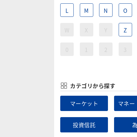
L
M
N
O
W
X
Y
Z
0
1
2
3
カテゴリから探す
マーケット
マネー
投資信託