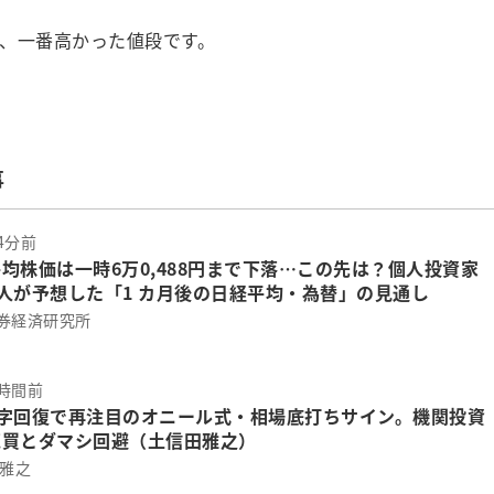
、一番高かった値段です。
事
4分前
均株価は一時6万0,488円まで下落…この先は？個人投資家
35人が予想した「1 カ月後の日経平均・為替」の見通し
券経済研究所
時間前
V字回復で再注目のオニール式・相場底打ちサイン。機関投資
売買とダマシ回避（土信田雅之）
 雅之