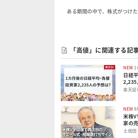
ある期間の中で、株式がつけた
「高値」に関連する記
NEW
1
日経平
2,2
楽天証
NEW
8
米株
家の
土信田