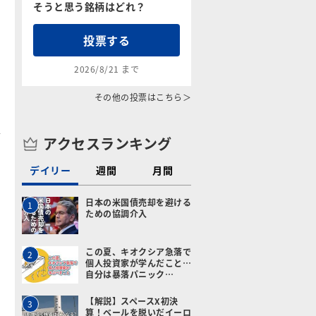
そうと思う銘柄はどれ？
投票する
2026/8/21 まで
その他の投票はこちら＞
アクセスランキング
デイリー
週間
月間
日本の米国債売却を避ける
1
ための協調介入
この夏、キオクシア急落で
2
個人投資家が学んだこと…
自分は暴落パニック…
【解説】スペースX初決
3
算！ベールを脱いだイーロ