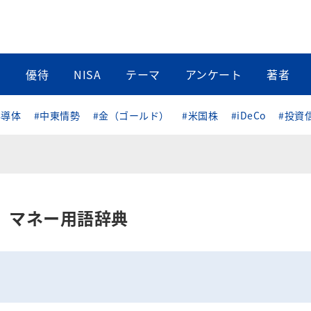
当
優待
NISA
テーマ
アンケート
著者
半導体
#中東情勢
#金（ゴールド）
#米国株
#iDeCo
#投資
マネー用語辞典