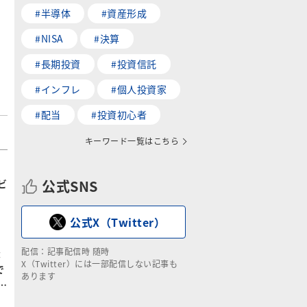
#半導体
#資産形成
#NISA
#決算
#長期投資
#投資信託
#インフレ
#個人投資家
#配当
#投資初心者
キーワード一覧はこちら
キ
公式SNS
ビ
公式X（Twitter）
配信：記事配信時 随時
：
X（Twitter）には一部配信しない記事も
で
あります
…