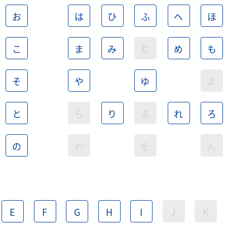
お
は
ひ
ふ
へ
ほ
こ
ま
み
む
め
も
そ
や
ゆ
よ
と
ら
り
る
れ
ろ
の
わ
を
ん
E
F
G
H
I
J
K