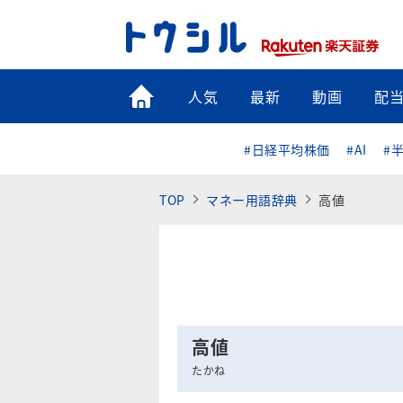
トップ
人気
最新
動画
配
#日経平均株価
#AI
#
TOP
マネー用語辞典
高値
高値
たかね