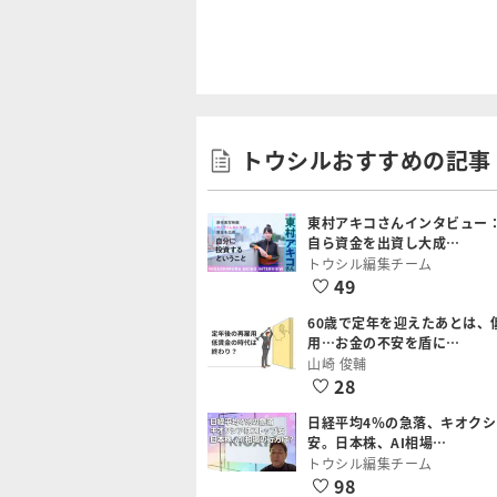
トウシルおすすめの記事
東村アキコさんインタビュー
自ら資金を出資し大成…
トウシル編集チーム
49
60歳で定年を迎えたあとは、
用…お金の不安を盾に…
山崎 俊輔
28
日経平均4％の急落、キオク
安。日本株、AI相場…
トウシル編集チーム
98