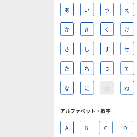
あ
い
う
え
か
き
く
け
さ
し
す
せ
た
ち
つ
て
な
に
ぬ
ね
アルファベット・数字
A
B
C
D