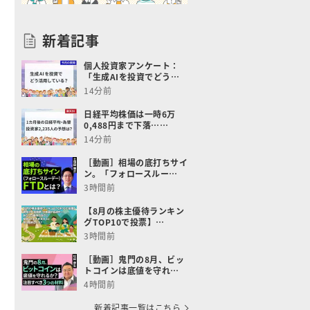
新着記事
個人投資家アンケート：
「生成AIを投資でどう…
14分前
日経平均株価は一時6万
0,488円まで下落……
14分前
［動画］相場の底打ちサイ
ン。「フォロースルー…
3時間前
【8月の株主優待ランキン
グTOP10で投票】…
3時間前
［動画］鬼門の8月、ビッ
トコインは底値を守れ…
4時間前
新着記事一覧はこちら