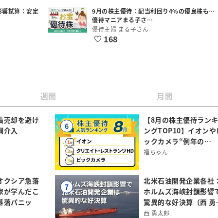
影響試算：安定
9月の株主優待：配当利回り4%の優良株も…
優待マニアまる子さ…
優待主婦 まる子さん
168
週間
月間
債売却を避け
【8月の株主優待ラン
6
調介入
ングTOP10】イオンや
ックカメラ“例年の…
福ちゃん
オクシア急落
北米石油開発企業各社
7
家が学んだこ
ホルムズ海峡封鎖影響
暴落パニッ
驚異的な好決算（西 勇
西 勇太郎