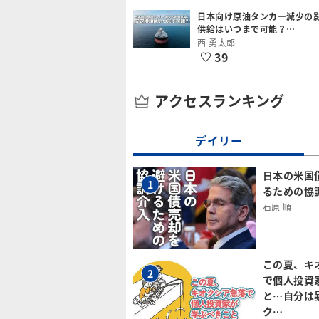
日本向け原油タンカー減少の
供給はいつまで可能？…
西 勇太郎
39
アクセスランキング
デイリー
日本の米国
1
るための協
石原 順
この夏、キ
2
で個人投資
と…自分は
ク…