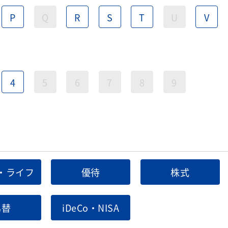
P
Q
R
S
T
U
V
4
5
6
7
8
9
・ライフ
優待
株式
為替
iDeCo・NISA