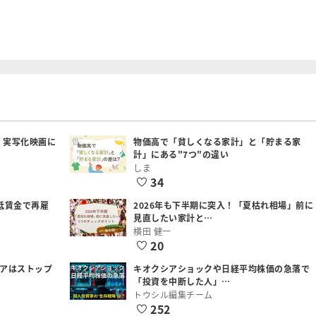
：実写化映画に
物価高で「貧しくなる家計」と「貯まる家
計」にある"7つ"の違い
しま
34
低賃金で再雇
2026年も下半期に突入！「夏枯れ相場」前に
見直したい家計と…
横田 健一
20
シアはストップ
キオクシアショックや日経平均株価の急落で
「投資を中断した人」…
トウシル編集チーム
252