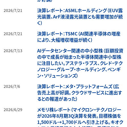
決算レポート：ASMLホールディング（EUV露
2026/7/21
光装置、ArF液浸露光装置とも需要増加が続
く）
決算レポート：TSMC（AI関連半導体の増産
2026/7/21
により、大幅増収増益が続く）
AIデータセンター関連の中小型株（巨額投資
2026/7/13
の中で成長が始まった半導体関連中小型株
に注目したい。アステラ・ラブス、クレド・テク
ノロジー・グループ・ホールディング、ペンギ
ン・ソリューションズ）
決算レポート：メタ・プラットフォームズ（広
2026/7/6
告売上高が好調。クラウドサービスに進出す
るとの報道があった）
メモリ株レポート（マイクロン・テクノロジー
2026/6/29
が2026年8月期3Q決算を発表。目標株価を
1,500ドル→1,700ドルへ引き上げる。キオク