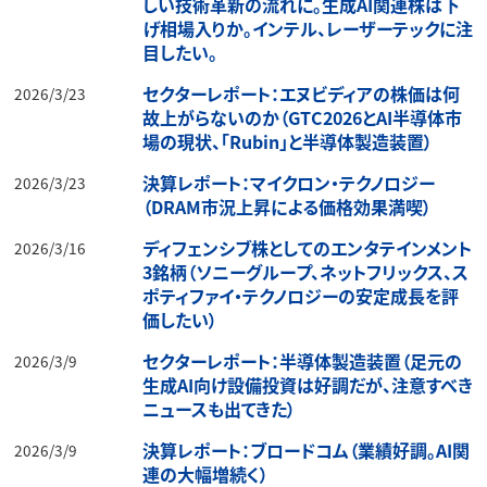
しい技術革新の流れに。生成AI関連株は下
げ相場入りか。インテル、レーザーテックに注
目したい。
セクターレポート：エヌビディアの株価は何
2026/3/23
故上がらないのか（GTC2026とAI半導体市
場の現状、「Rubin」と半導体製造装置）
決算レポート：マイクロン・テクノロジー
2026/3/23
（DRAM市況上昇による価格効果満喫）
ディフェンシブ株としてのエンタテインメント
2026/3/16
3銘柄（ソニーグループ、ネットフリックス、ス
ポティファイ・テクノロジーの安定成長を評
価したい）
セクターレポート：半導体製造装置（足元の
2026/3/9
生成AI向け設備投資は好調だが、注意すべき
ニュースも出てきた）
決算レポート：ブロードコム（業績好調。AI関
2026/3/9
連の大幅増続く）