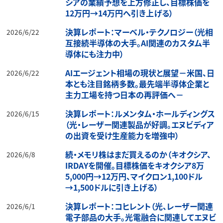
シアの業績予想を上方修正し、目標株価を
12万円→14万円へ引き上げる）
決算レポート：マーベル・テクノロジー（光相
2026/6/22
互接続半導体の大手。AI関連のカスタム半
導体にも注力中）
AIエージェント相場の現状と展望－米国、日
2026/6/22
本とも注目銘柄多数。最先端半導体企業と
主力工場を持つ日本の再評価へ－
決算レポート：ルメンタム・ホールディングス
2026/6/15
（光・レーザー関連製品が好調。エヌビディア
の出資を受け生産能力を増強中）
続・メモリ株はまだ買えるのか（キオクシア、
2026/6/8
IRDAYを開催。目標株価をキオクシア8万
5,000円→12万円、マイクロン1,100ドル
→1,500ドルに引き上げる）
決算レポート：コヒレント（光、レーザー関連
2026/6/1
電子部品の大手。光電融合に関連してエヌビ