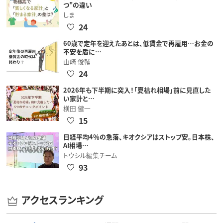
つ"の違い
しま
24
60歳で定年を迎えたあとは、低賃金で再雇用…お金の
不安を盾に…
山崎 俊輔
24
2026年も下半期に突入！「夏枯れ相場」前に見直した
い家計と…
横田 健一
15
日経平均4％の急落、キオクシアはストップ安。日本株、
AI相場…
トウシル編集チーム
93
アクセスランキング