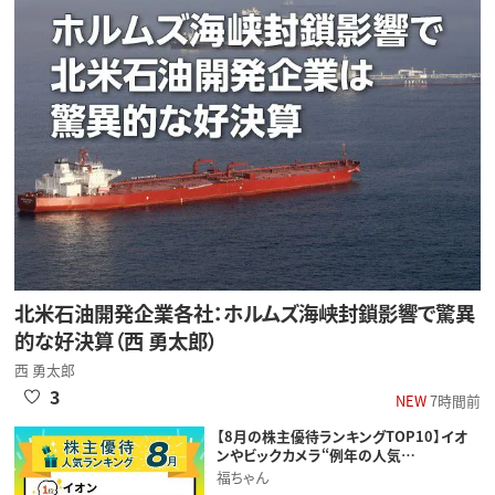
北米石油開発企業各社：ホルムズ海峡封鎖影響で驚異
的な好決算（西 勇太郎）
西 勇太郎
3
NEW
7時間前
【8月の株主優待ランキングTOP10】イオ
ンやビックカメラ“例年の人気…
福ちゃん