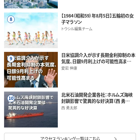
【1984（昭和59）年8月5日】五輪初の女
8
子マラソン
トウシル編集チーム
日米協調介入が示す長期金利抑制の本
9
気度、日銀9月利上げの可能性高ま…
愛宕 伸康
北米石油開発企業各社：ホルムズ海峡
10
封鎖影響で驚異的な好決算（西 勇…
西 勇太郎
アクセスランキング一覧はこちら