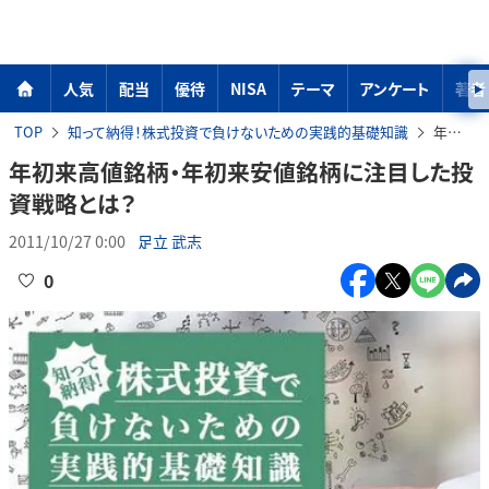
人気
配当
優待
NISA
テーマ
アンケート
著者
TOP
知って納得！株式投資で負けないための実践的基礎知識
年初来高値銘柄・年初来安値銘柄に注目した投資戦略とは？
年初来高値銘柄・年初来安値銘柄に注目した投
資戦略とは？
2011/10/27 0:00
足立 武志
0