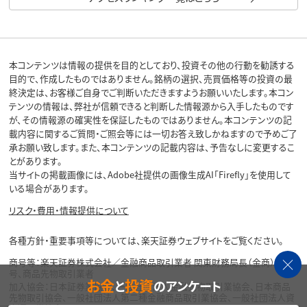
本コンテンツは情報の提供を目的としており、投資その他の行動を勧誘する
目的で、作成したものではありません。銘柄の選択、売買価格等の投資の最
終決定は、お客様ご自身でご判断いただきますようお願いいたします。本コン
テンツの情報は、弊社が信頼できると判断した情報源から入手したものです
が、その情報源の確実性を保証したものではありません。本コンテンツの記
載内容に関するご質問・ご照会等には一切お答え致しかねますので予めご了
承お願い致します。また、本コンテンツの記載内容は、予告なしに変更するこ
とがあります。
当サイトの掲載画像には、Adobe社提供の画像生成AI「Firefly」を使用して
いる場合があります。
リスク・費用・情報提供について
各種方針・重要事項等については、楽天証券ウェブサイトをご覧ください。
商号等：楽天証券株式会社／金融商品取引業者 関東財務局長（金商）第195
号、商品先物取引業者
お金
投資
と
のアンケート
加入協会：日本証券業協会、一般社団法人金融先物取引業協会、日本商品
先物取引協会、一般社団法人第二種金融商品取引業協会、一般社団法人資