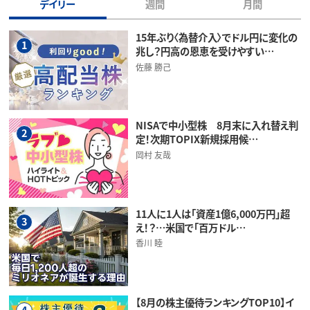
デイリー
週間
月間
15年ぶり〈為替介入〉でドル円に変化の
1
兆し？円高の恩恵を受けやすい…
佐藤 勝己
NISAで中小型株 8月末に入れ替え判
2
定！次期TOPIX新規採用候…
岡村 友哉
11人に1人は「資産1億6,000万円」超
3
え！？…米国で「百万ドル…
香川 睦
【8月の株主優待ランキングTOP10】イ
4