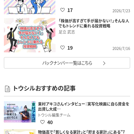
17
2026/7/23
「株価が高すぎて手が届かない！」そんな人
でもトレンドに乗れる投資戦略
足立 武志
19
2026/7/16
バックナンバー一覧はこちら
トウシルおすすめの記事
東村アキコさんインタビュー：実写化映画に自ら資金を
出資し大成…
トウシル編集チーム
40
物価高で「貧しくなる家計」と「貯まる家計」にある"7