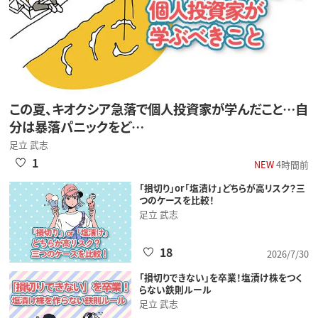
この夏、キオクシア急落で個人投資家が学んだこと…自
分は暴落パニックをど…
足立 武志
1
NEW
4時間前
「損切り」or「塩漬け」どちらが高リスク？三
つのケースを比較！
足立 武志
18
2026/7/30
「損切りできない」を卒業！塩漬け株をつく
らない鉄則ルール
足立 武志