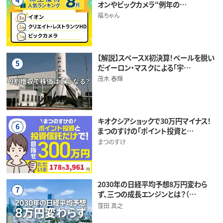
オンやビックカメラ“例年の…
福ちゃん
【解説】スペースX初決算！ベールを脱い
5
だイーロン・マスクによる「宇…
茂木 春輝
キオクシアショックで30万円マイナス！
6
まつのすけの「ポイント投資と…
まつのすけ
2030年の日経平均予想8万円変わら
7
ず、三つの成長エンジンとは？（…
窪田 真之