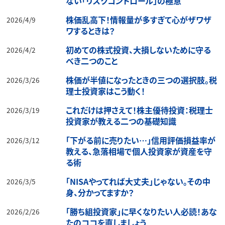
ない「リスクコントロール」の極意
株価乱高下！情報量が多すぎて心がザワザ
2026/4/9
ワするときは？
初めての株式投資、大損しないために守る
2026/4/2
べき二つのこと
株価が半値になったときの三つの選択肢。税
2026/3/26
理士投資家はこう動く！
これだけは押さえて！株主優待投資：税理士
2026/3/19
投資家が教える二つの基礎知識
「下がる前に売りたい…」信用評価損益率が
2026/3/12
教える、急落相場で個人投資家が資産を守
る術
「NISAやってれば大丈夫」じゃない。その中
2026/3/5
身、分かってますか？
「勝ち組投資家」に早くなりたい人必読！あな
2026/2/26
たのココを直しましょう