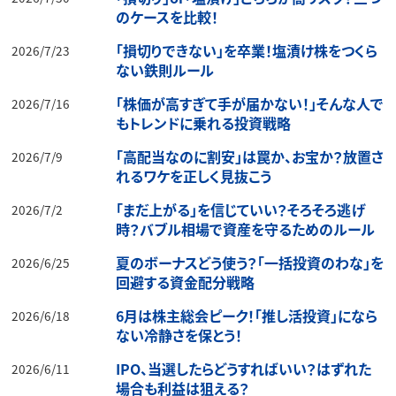
のケースを比較！
「損切りできない」を卒業！塩漬け株をつくら
2026/7/23
ない鉄則ルール
「株価が高すぎて手が届かない！」そんな人で
2026/7/16
もトレンドに乗れる投資戦略
「高配当なのに割安」は罠か、お宝か？放置さ
2026/7/9
れるワケを正しく見抜こう
「まだ上がる」を信じていい？そろそろ逃げ
2026/7/2
時？バブル相場で資産を守るためのルール
夏のボーナスどう使う？「一括投資のわな」を
2026/6/25
回避する資金配分戦略
6月は株主総会ピーク！「推し活投資」になら
2026/6/18
ない冷静さを保とう！
IPO、当選したらどうすればいい？はずれた
2026/6/11
場合も利益は狙える？