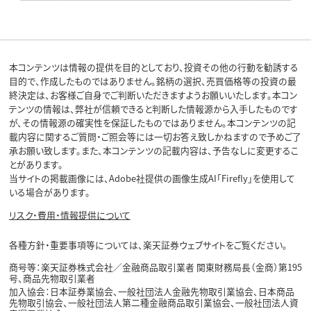
本コンテンツは情報の提供を目的としており、投資その他の行動を勧誘する
目的で、作成したものではありません。銘柄の選択、売買価格等の投資の最
終決定は、お客様ご自身でご判断いただきますようお願いいたします。本コン
テンツの情報は、弊社が信頼できると判断した情報源から入手したものです
が、その情報源の確実性を保証したものではありません。本コンテンツの記
載内容に関するご質問・ご照会等には一切お答え致しかねますので予めご了
承お願い致します。また、本コンテンツの記載内容は、予告なしに変更するこ
とがあります。
当サイトの掲載画像には、Adobe社提供の画像生成AI「Firefly」を使用して
いる場合があります。
リスク・費用・情報提供について
各種方針・重要事項等については、楽天証券ウェブサイトをご覧ください。
商号等：楽天証券株式会社／金融商品取引業者 関東財務局長（金商）第195
号、商品先物取引業者
加入協会：日本証券業協会、一般社団法人金融先物取引業協会、日本商品
先物取引協会、一般社団法人第二種金融商品取引業協会、一般社団法人資