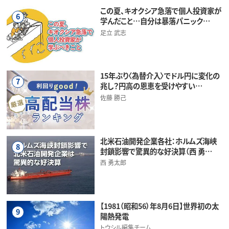
この夏、キオクシア急落で個人投資家が
6
学んだこと…自分は暴落パニック…
足立 武志
15年ぶり〈為替介入〉でドル円に変化の
7
兆し？円高の恩恵を受けやすい…
佐藤 勝己
北米石油開発企業各社：ホルムズ海峡
8
封鎖影響で驚異的な好決算（西 勇…
西 勇太郎
【1981（昭和56）年8月6日】世界初の太
9
陽熱発電
トウシル編集チーム