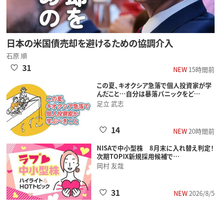
日本の米国債売却を避けるための協調介入
石原 順
31
NEW
15時間前
この夏、キオクシア急落で個人投資家が学
んだこと…自分は暴落パニックをど…
足立 武志
14
NEW
20時間前
NISAで中小型株 8月末に入れ替え判定！
次期TOPIX新規採用候補で…
岡村 友哉
31
NEW
2026/8/5