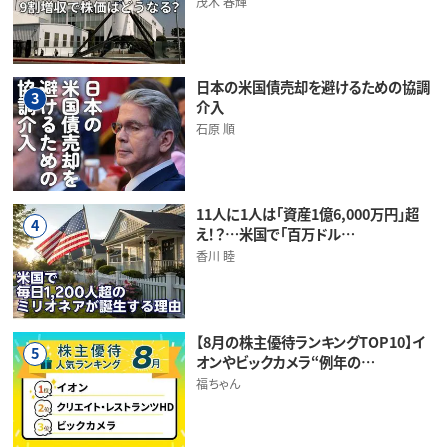
茂木 春輝
日本の米国債売却を避けるための協調
3
介入
石原 順
11人に1人は「資産1億6,000万円」超
4
え！？…米国で「百万ドル…
香川 睦
【8月の株主優待ランキングTOP10】イ
5
オンやビックカメラ“例年の…
福ちゃん