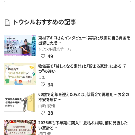
トウシルおすすめの記事
東村アキコさんインタビュー：実写化映画に自ら資金を
出資し大成…
トウシル編集チーム
49
物価高で「貧しくなる家計」と「貯まる家計」にある"7
つ"の違い
しま
34
60歳で定年を迎えたあとは、低賃金で再雇用…お金の
不安を盾に…
山崎 俊輔
28
2026年も下半期に突入！「夏枯れ相場」前に見直した
い家計と…
横田 健一