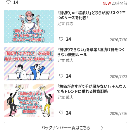
14
NEW
20時間前
「損切り」or「塩漬け」どちらが高リスク？三
つのケースを比較！
足立 武志
24
2026/7/30
「損切りできない」を卒業！塩漬け株をつく
らない鉄則ルール
足立 武志
24
2026/7/23
「株価が高すぎて手が届かない！」そんな人
でもトレンドに乗れる投資戦略
足立 武志
24
2026/7/16
バックナンバー一覧はこちら