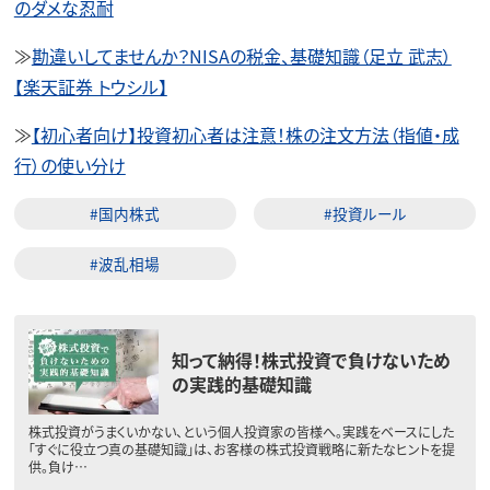
のダメな忍耐
≫
勘違いしてませんか？NISAの税金、基礎知識（足立 武志）
【楽天証券 トウシル】
≫
【初心者向け】投資初心者は注意！株の注文方法（指値・成
行）の使い分け
#国内株式
#投資ルール
#波乱相場
知って納得！株式投資で負けないため
の実践的基礎知識
株式投資がうまくいかない、という個人投資家の皆様へ。実践をベースにした
「すぐに役立つ真の基礎知識」は、お客様の株式投資戦略に新たなヒントを提
供。負け…