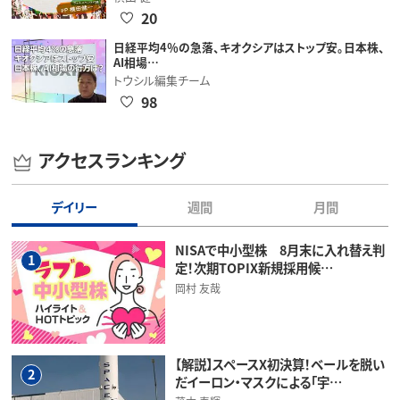
20
日経平均4％の急落、キオクシアはストップ安。日本株、
AI相場…
トウシル編集チーム
98
アクセスランキング
デイリー
週間
月間
NISAで中小型株 8月末に入れ替え判
1
定！次期TOPIX新規採用候…
岡村 友哉
【解説】スペースX初決算！ベールを脱い
2
だイーロン・マスクによる「宇…