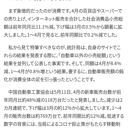
まず象徴的だったのが消費です。4月の百貨店やスーパーで
の売り上げ、インターネット販売を合計した社会消費品小売総
額は前年同月比11.1%減。下げ幅は3月の3.5%から顕著に拡
大しました。1～4月で見ると、前年同期比で0.2％減でした。
私から見て特筆すべきなのが、統計局は、自身のサイトでこ
れらの結果を発表する際に、「自動車以外の小売総額」という
結果を並列して公表した事実です。そして、同額は4月が8.4％
減、1～4月が0.8％増という結果。要するに、自動車販売額の鈍
化が消費全体の足を引っ張ったということです。
中国自動車工業協会は5月11日、4月の新車販売台数が前
年同月比約48%減の118万台だったと発表しました。減少は2
カ月連続で、下げ幅は3月の約12%から拡大しています。1～4
月の販売台数は約769万台で、前年同期比約12%減。低迷する
数字の背景には、当局によるコロナ抑止策がもたらす移動制