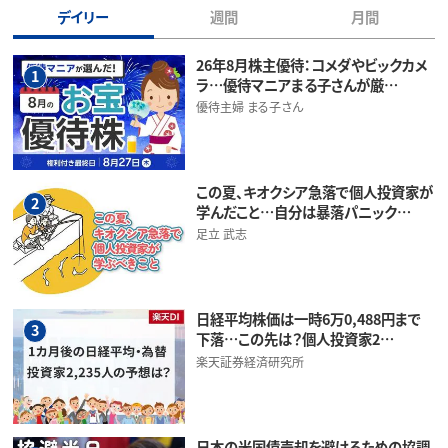
デイリー
週間
月間
26年8月株主優待：コメダやビックカメ
1
ラ…優待マニアまる子さんが厳…
優待主婦 まる子さん
この夏、キオクシア急落で個人投資家が
2
学んだこと…自分は暴落パニック…
足立 武志
日経平均株価は一時6万0,488円まで
3
下落…この先は？個人投資家2…
楽天証券経済研究所
日本の米国債売却を避けるための協調