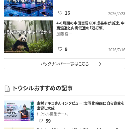
16
2026/7/23
4-6月期の中国実質GDP成長率が減速、中
東混迷と内需低迷の「双打撃」
加藤 嘉一
9
2026/7/16
バックナンバー一覧はこちら
トウシルおすすめの記事
東村アキコさんインタビュー：実写化映画に自ら資金を
出資し大成…
トウシル編集チーム
59