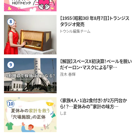
【1955（昭和30）年8月7日】トランジス
8
タラジオ発売
トウシル編集チーム
【解説】スペースX初決算！ベールを脱い
9
だイーロン・マスクによる「宇…
茂木 春輝
〈家族4人・1泊2食付き〉が2万円台か
10
ら！？…夏休みの"家計の味方…
しま