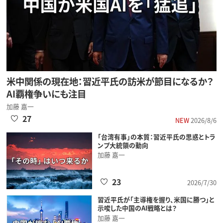
米中関係の現在地：習近平氏の訪米が節目になるか？
AI覇権争いにも注目
加藤 嘉一
27
NEW
2026/8/6
「台湾有事」の本質：習近平氏の思惑とトラ
ンプ大統領の動向
加藤 嘉一
23
2026/7/30
習近平氏が「主導権を握り、米国に勝つ」と
示唆した中国のAI戦略とは？
加藤 嘉一