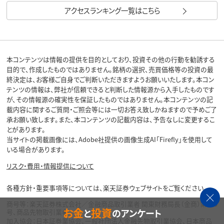
アクセスランキング一覧はこちら
本コンテンツは情報の提供を目的としており、投資その他の行動を勧誘する
目的で、作成したものではありません。銘柄の選択、売買価格等の投資の最
終決定は、お客様ご自身でご判断いただきますようお願いいたします。本コン
テンツの情報は、弊社が信頼できると判断した情報源から入手したものです
が、その情報源の確実性を保証したものではありません。本コンテンツの記
載内容に関するご質問・ご照会等には一切お答え致しかねますので予めご了
承お願い致します。また、本コンテンツの記載内容は、予告なしに変更するこ
とがあります。
当サイトの掲載画像には、Adobe社提供の画像生成AI「Firefly」を使用して
いる場合があります。
リスク・費用・情報提供について
各種方針・重要事項等については、楽天証券ウェブサイトをご覧ください。
商号等：楽天証券株式会社／金融商品取引業者 関東財務局長（金商）第195
お金
投資
と
のアンケート
号、商品先物取引業者
加入協会：日本証券業協会、一般社団法人金融先物取引業協会、日本商品