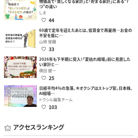
物価高で「貧しくなる家計」と「貯まる家計」にある"7
つ"の違い
しま
44
60歳で定年を迎えたあとは、低賃金で再雇用…お金の
不安を盾に…
山崎 俊輔
33
2026年も下半期に突入！「夏枯れ相場」前に見直した
い家計と…
横田 健一
25
日経平均4％の急落、キオクシアはストップ安。日本株、
AI相場…
トウシル編集チーム
103
アクセスランキング