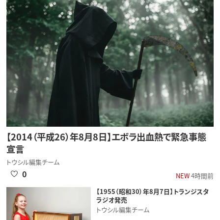
【2014（平成26）年8月8日】エボラ出血熱で緊急事態
宣言
トウシル編集チーム
0
NEW
4時間前
【1955（昭和30）年8月7日】トランジスタ
ラジオ発売
トウシル編集チーム