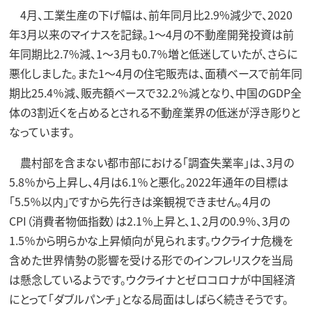
4月、工業生産の下げ幅は、前年同月比2.9%減少で、2020
年3月以来のマイナスを記録。1～4月の不動産開発投資は前
年同期比2.7%減、1～3月も0.7％増と低迷していたが、さらに
悪化しました。また1～4月の住宅販売は、面積ベースで前年同
期比25.4％減、販売額ベースで32.2％減となり、中国のGDP全
体の3割近くを占めるとされる不動産業界の低迷が浮き彫りと
なっています。
農村部を含まない都市部における「調査失業率」は、3月の
5.8％から上昇し、4月は6.1％と悪化。2022年通年の目標は
「5.5％以内」ですから先行きは楽観視できません。4月の
CPI（消費者物価指数）は2.1％上昇と、1、2月の0.9％、3月の
1.5％から明らかな上昇傾向が見られます。ウクライナ危機を
含めた世界情勢の影響を受ける形でのインフレリスクを当局
は懸念しているようです。ウクライナとゼロコロナが中国経済
にとって「ダブルパンチ」となる局面はしばらく続きそうです。