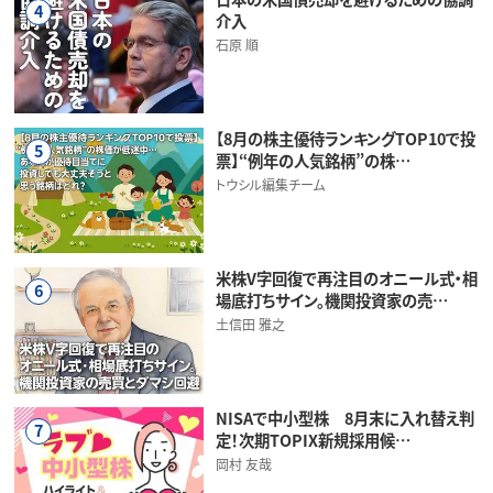
4
介入
石原 順
【8月の株主優待ランキングTOP10で投
5
票】“例年の人気銘柄”の株…
トウシル編集チーム
米株V字回復で再注目のオニール式・相
6
場底打ちサイン。機関投資家の売…
土信田 雅之
NISAで中小型株 8月末に入れ替え判
7
定！次期TOPIX新規採用候…
岡村 友哉