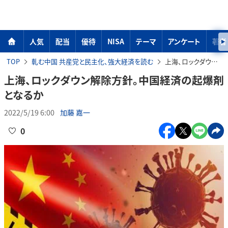
人気
配当
優待
NISA
テーマ
アンケート
著者
TOP
軋む中国 共産党と民主化、強大経済を読む
上海、ロックダウン解除方針。中国経済の起爆剤となるか
上海、ロックダウン解除方針。中国経済の起爆剤
となるか
2022/5/19 6:00
加藤 嘉一
0