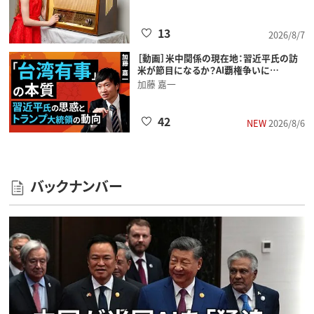
13
2026/8/7
［動画］米中関係の現在地：習近平氏の訪
米が節目になるか？AI覇権争いに…
加藤 嘉一
42
NEW
2026/8/6
バックナンバー