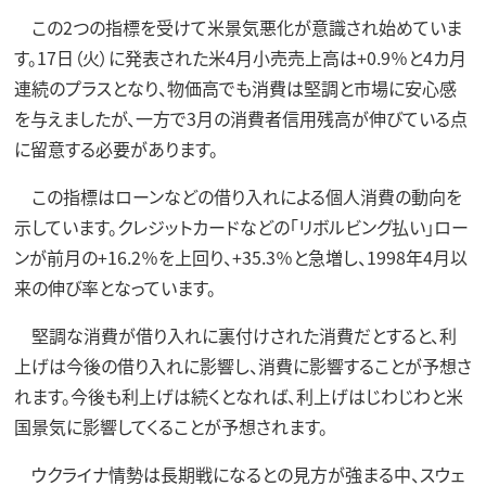
この2つの指標を受けて米景気悪化が意識され始めていま
す。17日（火）に発表された米4月小売売上高は+0.9％と4カ月
連続のプラスとなり、物価高でも消費は堅調と市場に安心感
を与えましたが、一方で3月の消費者信用残高が伸びている点
に留意する必要があります。
この指標はローンなどの借り入れによる個人消費の動向を
示しています。クレジットカードなどの「リボルビング払い」ロー
ンが前月の+16.2％を上回り、+35.3％と急増し、1998年4月以
来の伸び率となっています。
堅調な消費が借り入れに裏付けされた消費だとすると、利
上げは今後の借り入れに影響し、消費に影響することが予想さ
れます。今後も利上げは続くとなれば、利上げはじわじわと米
国景気に影響してくることが予想されます。
ウクライナ情勢は長期戦になるとの見方が強まる中、スウェ