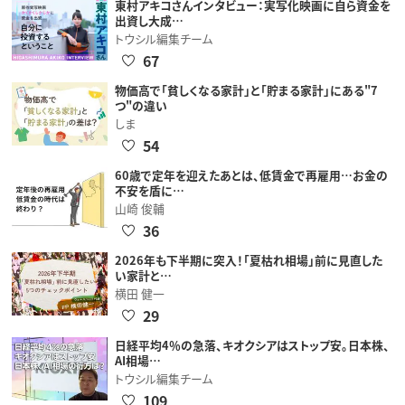
東村アキコさんインタビュー：実写化映画に自ら資金を
出資し大成…
トウシル編集チーム
67
物価高で「貧しくなる家計」と「貯まる家計」にある"7
つ"の違い
しま
54
60歳で定年を迎えたあとは、低賃金で再雇用…お金の
不安を盾に…
山崎 俊輔
36
2026年も下半期に突入！「夏枯れ相場」前に見直した
い家計と…
横田 健一
29
日経平均4％の急落、キオクシアはストップ安。日本株、
AI相場…
トウシル編集チーム
109