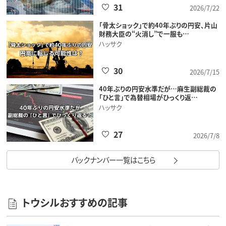
31
2026/7/22
「骨太ショック」で約40年ぶりの円安、片山
財務大臣の“火消し”で一服も…
ハッサク
30
2026/7/15
40年ぶりの円安水準だが…麻生副総裁の
「ひと言」で為替相場がひっくり返…
ハッサク
27
2026/7/8
バックナンバー一覧はこちら
トウシルおすすめの記事