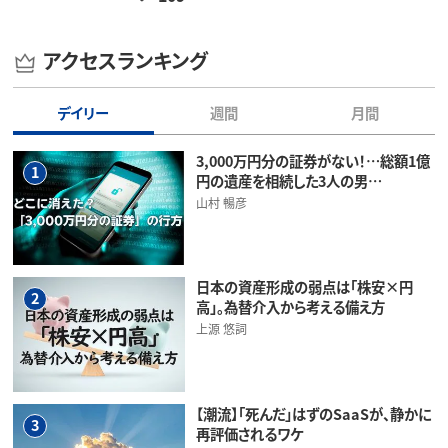
アクセスランキング
デイリー
週間
月間
3,000万円分の証券がない！…総額1億
1
円の遺産を相続した3人の男…
山村 暢彦
日本の資産形成の弱点は「株安×円
2
高」。為替介入から考える備え方
上源 悠詞
【潮流】「死んだ」はずのSaaSが、静かに
3
再評価されるワケ