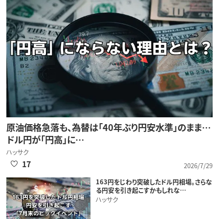
原油価格急落も、為替は「40年ぶり円安水準」のまま…
ドル円が「円高」に…
ハッサク
17
2026/7/29
163円をじわり突破したドル円相場。さらな
る円安を引き起こすかもしれな…
ハッサク