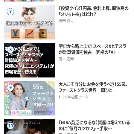
【投資クイズ】円高、金利上昇、原油高の
7
「メリット株」はどれ？
窪田 真之
宇宙から路上まで！スペースXとテスラ
8
が計算資源を独占…究極の「AI…
茂木 春輝
大人こそ自分にお金を使うべき！55歳、
9
ファーストクラス世界一周ひと…
トウシル編集チーム
【NISA貧乏になるな】資産は増えている
10
のに「毎月カツカツ」…手取…