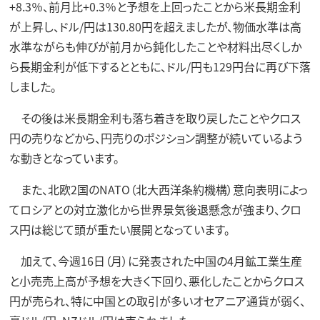
+8.3％、前月比+0.3％と予想を上回ったことから米長期金利
が上昇し、ドル/円は130.80円を超えましたが、物価水準は高
水準ながらも伸びが前月から鈍化したことや材料出尽くしか
ら長期金利が低下するとともに、ドル/円も129円台に再び下落
しました。
その後は米長期金利も落ち着きを取り戻したことやクロス
円の売りなどから、円売りのポジション調整が続いているよう
な動きとなっています。
また、北欧2国のNATO（北大西洋条約機構）意向表明によっ
てロシアとの対立激化から世界景気後退懸念が強まり、クロ
ス円は総じて頭が重たい展開となっています。
加えて、今週16日（月）に発表された中国の4月鉱工業生産
と小売売上高が予想を大きく下回り、悪化したことからクロス
円が売られ、特に中国との取引が多いオセアニア通貨が弱く、