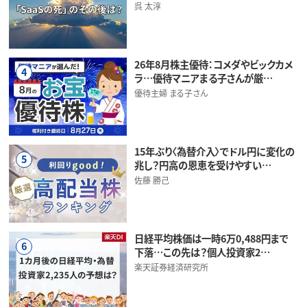
呉 太淳
26年8月株主優待：コメダやビックカメ
4
ラ…優待マニアまる子さんが厳…
優待主婦 まる子さん
15年ぶり〈為替介入〉でドル円に変化の
5
兆し？円高の恩恵を受けやすい…
佐藤 勝己
日経平均株価は一時6万0,488円まで
6
下落…この先は？個人投資家2…
楽天証券経済研究所