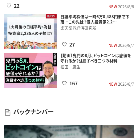
22
NEW
2026/8/8
日経平均株価は一時6万0,488円まで下
落…この先は？個人投資家2,2…
楽天証券経済研究所
27
NEW
2026/8/7
［動画］鬼門の8月、ビットコインは底値を
守れるか？注目すべき三つの材料
松田 康生
167
NEW
2026/8/7
バックナンバー