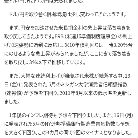
豪ドル/円、NZドル/円は売られました。
ドル/円を取り巻く相場環境は少し変わってきたようです。
まず、円安を加速させた米長期金利の急上昇は落ち着きを
取り戻してきたようです。FRB（米連邦準備制度理事会）の利上
げ加速姿勢に過剰に反応し、米10年債利回りは一時3.20％台
にのせるような急上昇がみられましたが、ここにきて落ち着き
を取り戻し、3％以下で推移しています。
また、大幅な連続利上げが嫌気され米株が続落する中、13
日（金）に発表された 5月のミシガン大学消費者信頼感指数
（速報値）が予想を下回り、2011年8月以来の低水準を更新し
ました。
1年後のインフレ期待も予想を下回りました。また、16日（月）
に発表された5月のNY連邦準備銀行製造業景気指数も予想
を大きく下回り、この3カ月の間で2回のマイナスとなりました。