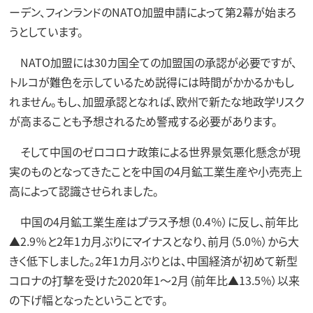
ーデン、フィンランドのNATO加盟申請によって第2幕が始まろ
うとしています。
NATO加盟には30カ国全ての加盟国の承認が必要ですが、
トルコが難色を示しているため説得には時間がかかるかもし
れません。もし、加盟承認となれば、欧州で新たな地政学リスク
が高まることも予想されるため警戒する必要があります。
そして中国のゼロコロナ政策による世界景気悪化懸念が現
実のものとなってきたことを中国の4月鉱工業生産や小売売上
高によって認識させられました。
中国の4月鉱工業生産はプラス予想（0.4％）に反し、前年比
▲2.9％と2年1カ月ぶりにマイナスとなり、前月（5.0％）から大
きく低下しました。2年1カ月ぶりとは、中国経済が初めて新型
コロナの打撃を受けた2020年1～2月（前年比▲13.5％）以来
の下げ幅となったということです。