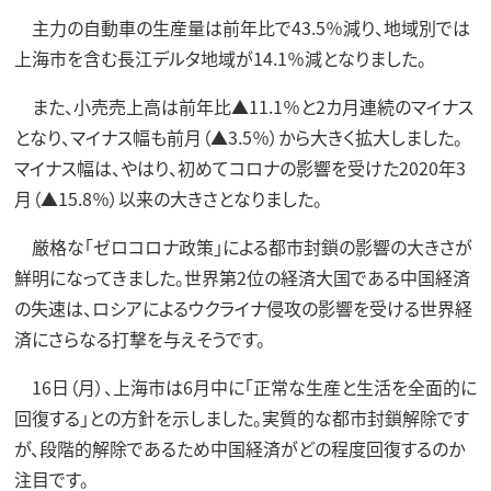
主力の自動車の生産量は前年比で43.5％減り、地域別では
上海市を含む長江デルタ地域が14.1％減となりました。
また、小売売上高は前年比▲11.1％と2カ月連続のマイナス
となり、マイナス幅も前月（▲3.5％）から大きく拡大しました。
マイナス幅は、やはり、初めてコロナの影響を受けた2020年3
月（▲15.8％）以来の大きさとなりました。
厳格な「ゼロコロナ政策」による都市封鎖の影響の大きさが
鮮明になってきました。世界第2位の経済大国である中国経済
の失速は、ロシアによるウクライナ侵攻の影響を受ける世界経
済にさらなる打撃を与えそうです。
16日（月）、上海市は6月中に「正常な生産と生活を全面的に
回復する」との方針を示しました。実質的な都市封鎖解除です
が、段階的解除であるため中国経済がどの程度回復するのか
注目です。