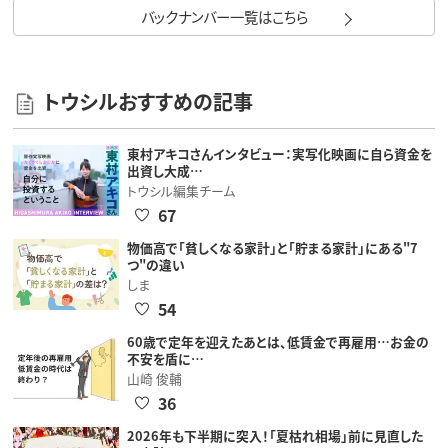
バックナンバー一覧はこちら
トウシルおすすめの記事
東村アキコさんインタビュー：実写化映画に自ら資金を
出資し大成…
トウシル編集チーム
67
物価高で「貧しくなる家計」と「貯まる家計」にある"7
つ"の違い
しま
54
60歳で定年を迎えたあとは、低賃金で再雇用…お金の
不安を盾に…
山崎 俊輔
36
2026年も下半期に突入！「夏枯れ相場」前に見直した