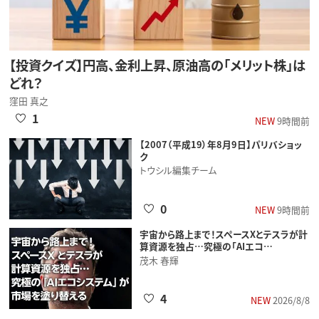
【投資クイズ】円高、金利上昇、原油高の「メリット株」は
どれ？
窪田 真之
1
NEW
9時間前
【2007（平成19）年8月9日】パリバショッ
ク
トウシル編集チーム
0
NEW
9時間前
宇宙から路上まで！スペースXとテスラが計
算資源を独占…究極の「AIエコ…
茂木 春輝
4
NEW
2026/8/8