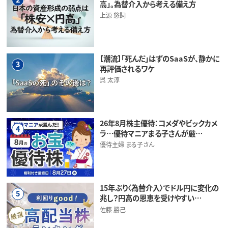
高」。為替介入から考える備え方
上源 悠詞
【潮流】「死んだ」はずのSaaSが、静かに
3
再評価されるワケ
呉 太淳
26年8月株主優待：コメダやビックカメ
4
ラ…優待マニアまる子さんが厳…
優待主婦 まる子さん
15年ぶり〈為替介入〉でドル円に変化の
5
兆し？円高の恩恵を受けやすい…
佐藤 勝己