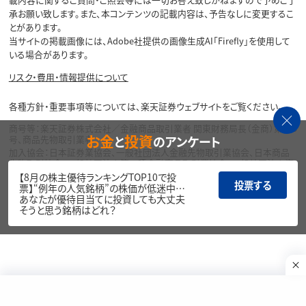
承お願い致します。また、本コンテンツの記載内容は、予告なしに変更するこ
とがあります。
当サイトの掲載画像には、Adobe社提供の画像生成AI「Firefly」を使用して
いる場合があります。
リスク・費用・情報提供について
各種方針・重要事項等については、楽天証券ウェブサイトをご覧ください。
商号等：楽天証券株式会社／金融商品取引業者 関東財務局長（金商）第195
お金
投資
と
のアンケート
号、商品先物取引業者
加入協会：日本証券業協会、一般社団法人金融先物取引業協会、日本商品
先物取引協会、一般社団法人第二種金融商品取引業協会、一般社団法人資
産運用業協会
【8月の株主優待ランキングTOP10で投
投票する
票】“例年の人気銘柄”の株価が低迷中…
Copyright©
あなたが優待目当てに投資しても大丈夫
1999-2026 Rakuten Securities, Inc. All
そうと思う銘柄はどれ？
Rights Reserved.