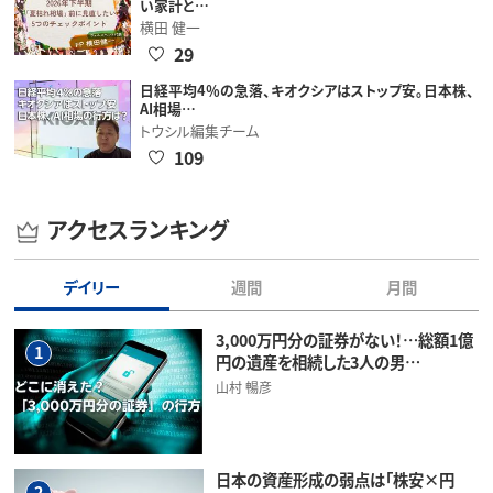
い家計と…
横田 健一
29
日経平均4％の急落、キオクシアはストップ安。日本株、
AI相場…
トウシル編集チーム
109
アクセスランキング
デイリー
週間
月間
3,000万円分の証券がない！…総額1億
1
円の遺産を相続した3人の男…
山村 暢彦
日本の資産形成の弱点は「株安×円
2