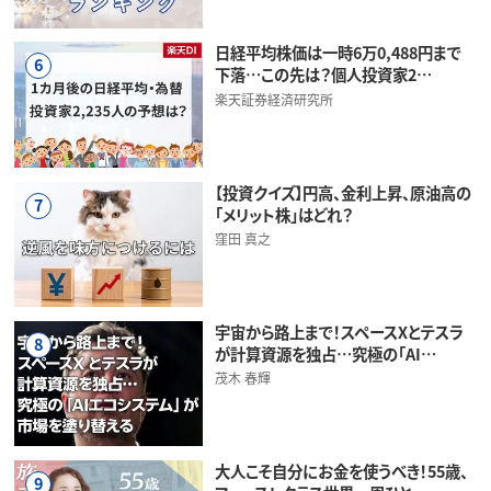
日経平均株価は一時6万0,488円まで
6
下落…この先は？個人投資家2…
楽天証券経済研究所
【投資クイズ】円高、金利上昇、原油高の
7
「メリット株」はどれ？
窪田 真之
宇宙から路上まで！スペースXとテスラ
8
が計算資源を独占…究極の「AI…
茂木 春輝
大人こそ自分にお金を使うべき！55歳、
9