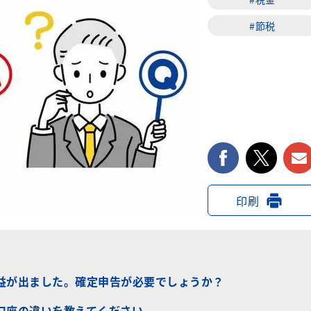
#節税
facebook
twi
印刷
益が出ました。確定申告が必要でしょうか？
口座の違いを教えてください