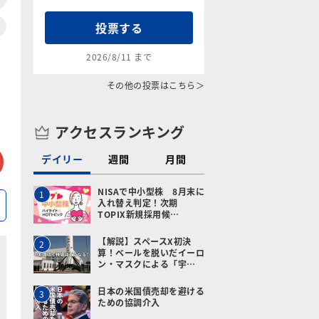
投票する
2026/8/11 まで
その他の投票はこちら＞
アクセスランキング
tter
メールで送る
デイリー
週間
月間
NISAで中小型株 8月末に
1
入れ替え判定！次期
TOPIX新規採用候…
【解説】スペースX初決
2
算！ベールを脱いだイーロ
ン・マスクによる「宇…
日本の米国債売却を避ける
3
ための協調介入