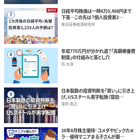
日経平均株価は一時6万0,488円まで
7
下落…この先は？個人投資家2…
楽天証券経済研究所
年収770万円が分かれ道？「高額療養費
8
制度」の仕組みと落とし穴
呉 太淳
日本製鉄の投資判断を「買い」に引き上
9
げ。USスチール黒字転換（窪田…
窪田 真之
26年8月株主優待：コメダやビックカメ
10
ラ…優待マニアまる子さんが厳…