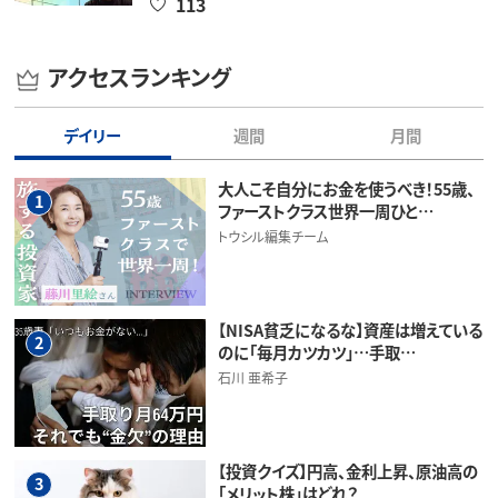
113
アクセスランキング
デイリー
週間
月間
大人こそ自分にお金を使うべき！55歳、
1
ファーストクラス世界一周ひと…
トウシル編集チーム
【NISA貧乏になるな】資産は増えている
2
のに「毎月カツカツ」…手取…
石川 亜希子
【投資クイズ】円高、金利上昇、原油高の
3
「メリット株」はどれ？