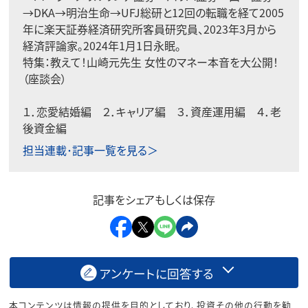
→DKA→明治生命→UFJ総研と12回の転職を経て2005
年に楽天証券経済研究所客員研究員、2023年3月から
経済評論家。2024年1月1日永眠。
特集：
教えて！山崎元先生 女性のマネー本音を大公開！
（座談会）
１．
恋愛結婚編
２．
キャリア編
３．
資産運用編
４．
老
後資金編
担当連載･記事一覧を見る＞
記事をシェアもしくは保存
アンケートに回答する
本コンテンツは情報の提供を目的としており、投資その他の行動を勧