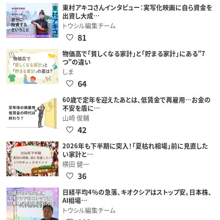
東村アキコさんインタビュー：実写化映画に自ら資金を
出資し大成…
トウシル編集チーム
81
物価高で「貧しくなる家計」と「貯まる家計」にある"7
つ"の違い
しま
64
60歳で定年を迎えたあとは、低賃金で再雇用…お金の
不安を盾に…
山崎 俊輔
42
2026年も下半期に突入！「夏枯れ相場」前に見直した
い家計と…
横田 健一
36
日経平均4％の急落、キオクシアはストップ安。日本株、
AI相場…
トウシル編集チーム