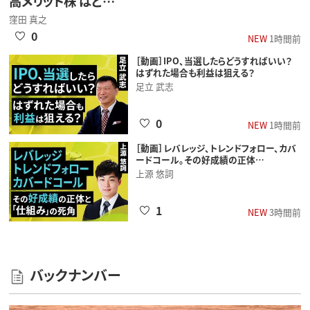
高メリット株 はど…
窪田 真之
0
NEW
1時間前
［動画］IPO、当選したらどうすればいい？
はずれた場合も利益は狙える？
足立 武志
0
NEW
1時間前
［動画］レバレッジ、トレンドフォロー、カバ
ードコール。その好成績の正体…
上源 悠詞
1
NEW
3時間前
バックナンバー