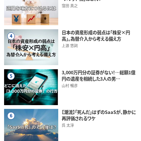
窪田 真之
日本の資産形成の弱点は「株安×円
4
高」。為替介入から考える備え方
上源 悠詞
3,000万円分の証券がない！…総額1億
5
円の遺産を相続した3人の男…
山村 暢彦
【潮流】「死んだ」はずのSaaSが、静かに
6
再評価されるワケ
呉 太淳