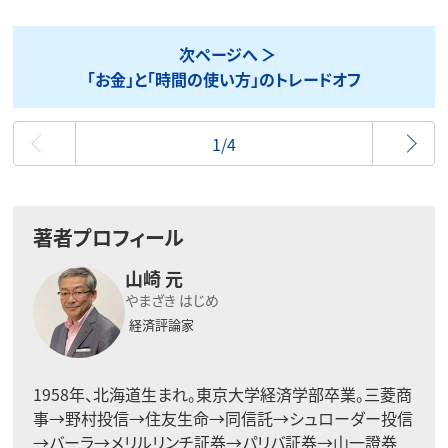
次ページへ
「お金」と「時間の使い方」のトレードオフ
最初
1/4
著者プロフィール
山崎 元
やまざき はじめ
経済評論家
1958年、北海道生まれ。東京大学経済学部卒業。三菱商
事→野村投信→住友生命→同信託→シュローダー投信
→バーラ→メリルリンチ証券→パリバ証券→山一證券