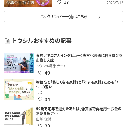
17
2026/7/13
バックナンバー一覧はこちら
トウシルおすすめの記事
東村アキコさんインタビュー：実写化映画に自ら資金を
出資し大成…
トウシル編集チーム
49
物価高で「貧しくなる家計」と「貯まる家計」にある"7
つ"の違い
しま
34
60歳で定年を迎えたあとは、低賃金で再雇用…お金の
不安を盾に…
山崎 俊輔
28