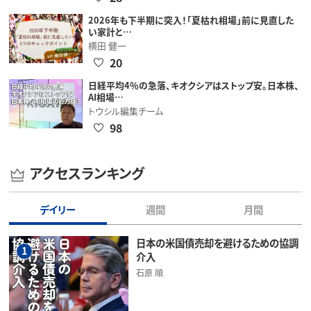
2026年も下半期に突入！「夏枯れ相場」前に見直した
い家計と…
横田 健一
20
日経平均4％の急落、キオクシアはストップ安。日本株、
AI相場…
トウシル編集チーム
98
アクセスランキング
デイリー
週間
月間
日本の米国債売却を避けるための協調
1
介入
石原 順