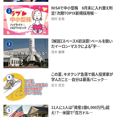
NISAで中小型株 8月末に入れ替え判
2
定！次期TOPIX新規採用候…
岡村 友哉
【解説】スペースX初決算！ベールを脱い
3
だイーロン・マスクによる「宇…
茂木 春輝
この夏、キオクシア急落で個人投資家が
4
学んだこと…自分は暴落パニック…
足立 武志
11人に1人は「資産1億6,000万円」超
5
え！？…米国で「百万ドル…