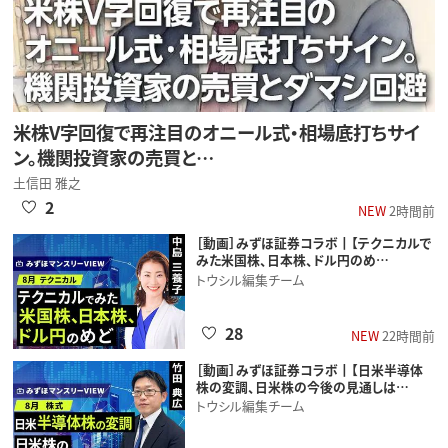
米株V字回復で再注目のオニール式・相場底打ちサイ
ン。機関投資家の売買と…
土信田 雅之
2
NEW
2時間前
［動画］みずほ証券コラボ┃【テクニカルで
みた米国株、日本株、ドル円のめ…
トウシル編集チーム
28
NEW
22時間前
［動画］みずほ証券コラボ┃【日米半導体
株の変調、日米株の今後の見通しは…
トウシル編集チーム