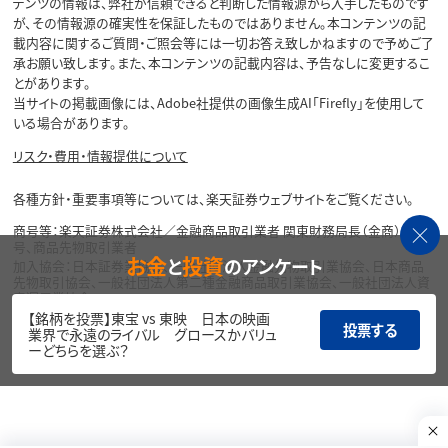
テンツの情報は、弊社が信頼できると判断した情報源から入手したものです
が、その情報源の確実性を保証したものではありません。本コンテンツの記
載内容に関するご質問・ご照会等には一切お答え致しかねますので予めご了
承お願い致します。また、本コンテンツの記載内容は、予告なしに変更するこ
とがあります。
当サイトの掲載画像には、Adobe社提供の画像生成AI「Firefly」を使用して
いる場合があります。
リスク・費用・情報提供について
各種方針・重要事項等については、楽天証券ウェブサイトをご覧ください。
商号等：楽天証券株式会社／金融商品取引業者 関東財務局長（金商）第195
号、商品先物取引業者
お金
投資
と
のアンケート
加入協会：日本証券業協会、一般社団法人金融先物取引業協会、日本商品
先物取引協会、一般社団法人第二種金融商品取引業協会、一般社団法人資
産運用業協会
【銘柄を投票】東宝 vs 東映 日本の映画
投票する
Copyright©
業界で永遠のライバル グロースかバリュ
1999-2026 Rakuten Securities, Inc. All
ーどちらを選ぶ？
Rights Reserved.