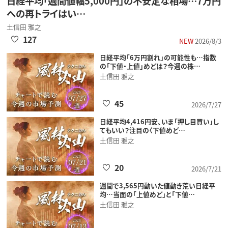
日経平均「週間値幅5,000円」の不安定な相場…7万円
への再トライはい…
土信田 雅之
127
NEW
2026/8/3
日経平均「6万円割れ」の可能性も…指数
の「下値・上値」めどは？今週の株…
土信田 雅之
45
2026/7/27
日経平均4,416円安、いま「押し目買い」し
てもいい？注目の〈下値めど…
土信田 雅之
20
2026/7/21
週間で3,565円動いた値動き荒い日経平
均…当面の「上値めど」と「下値…
土信田 雅之