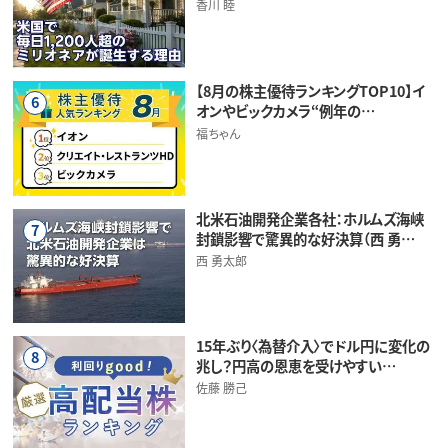
香川 睦
【8月の株主優待ランキングTOP10】イ
6
オンやビックカメラ“例年の…
福ちゃん
北米石油開発企業各社：ホルムズ海峡
7
封鎖影響で驚異的な好決算（西 勇…
西 勇太郎
15年ぶり〈為替介入〉でドル円に変化の
8
兆し？円高の恩恵を受けやすい…
佐藤 勝己