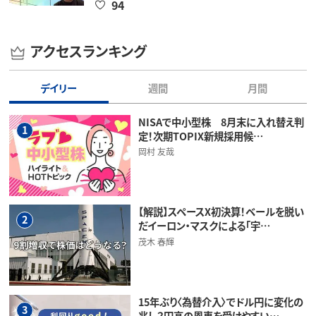
94
アクセスランキング
デイリー
週間
月間
NISAで中小型株 8月末に入れ替え判
1
定！次期TOPIX新規採用候…
岡村 友哉
【解説】スペースX初決算！ベールを脱い
2
だイーロン・マスクによる「宇…
茂木 春輝
15年ぶり〈為替介入〉でドル円に変化の
3
兆し？円高の恩恵を受けやすい…