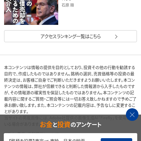
石原 順
アクセスランキング一覧はこちら
本コンテンツは情報の提供を目的としており、投資その他の行動を勧誘する
目的で、作成したものではありません。銘柄の選択、売買価格等の投資の最
終決定は、お客様ご自身でご判断いただきますようお願いいたします。本コン
テンツの情報は、弊社が信頼できると判断した情報源から入手したものです
が、その情報源の確実性を保証したものではありません。本コンテンツの記
載内容に関するご質問・ご照会等には一切お答え致しかねますので予めご了
承お願い致します。また、本コンテンツの記載内容は、予告なしに変更するこ
とがあります。
当サイトの掲載画像には、Adobe社提供の画像生成AI「Firefly」を使用して
お金
投資
と
のアンケート
いる場合があります。
リスク・費用・情報提供について
【銘柄を投票】東宝 vs 東映 日本の映画