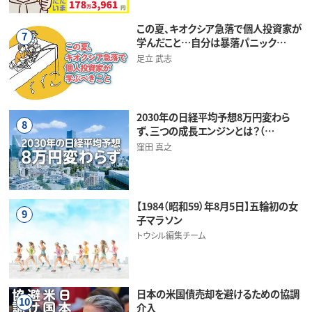
この夏、キオクシア急落で個人投資家が
7
学んだこと…自分は暴落パニック…
足立 武志
2030年の日経平均予想8万円変わら
8
ず、三つの成長エンジンとは？（…
窪田 真之
【1984（昭和59）年8月5日】五輪初の女
9
子マラソン
トウシル編集チーム
日本の米国債売却を避けるための協調
10
介入