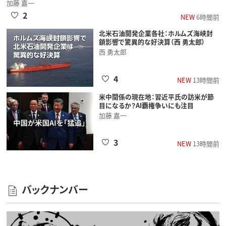
加藤 嘉一
2
NEW
6時間前
北米石油開発企業各社：ホルムズ海峡封
鎖影響で驚異的な好決算（西 勇太郎）
西 勇太郎
4
NEW
13時間前
米中関係の現在地：習近平氏の訪米が節
目になるか？AI覇権争いにも注目
加藤 嘉一
3
NEW
13時間前
バックナンバー