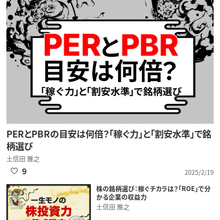
PERとPBRの目安は何倍？「稼ぐ力」と「割安水準」で銘
柄選び
土信田 雅之
9
2025/2/19
株の銘柄選び：稼ぐチカラは？「ROE」で分
かる企業の収益力
土信田 雅之