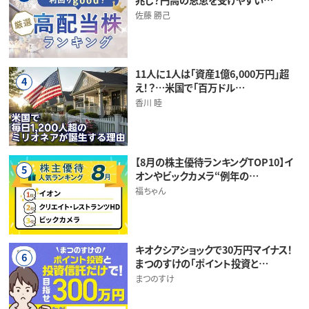
佐藤 勝己
11人に1人は「資産1億6,000万円」超
4
え！？…米国で「百万ドル…
香川 睦
【8月の株主優待ランキングTOP10】イ
5
オンやビックカメラ“例年の…
福ちゃん
キオクシアショックで30万円マイナス！
6
まつのすけの「ポイント投資と…
まつのすけ