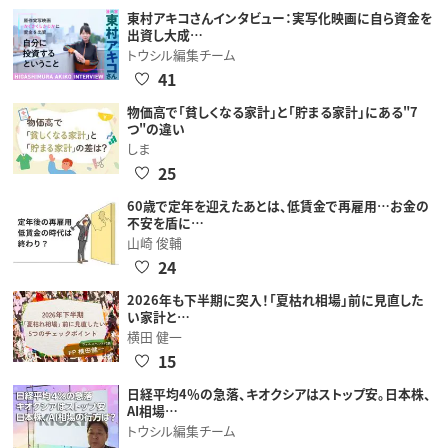
東村アキコさんインタビュー：実写化映画に自ら資金を
出資し大成…
トウシル編集チーム
41
物価高で「貧しくなる家計」と「貯まる家計」にある"7
つ"の違い
しま
25
60歳で定年を迎えたあとは、低賃金で再雇用…お金の
不安を盾に…
山崎 俊輔
24
2026年も下半期に突入！「夏枯れ相場」前に見直した
い家計と…
横田 健一
15
日経平均4％の急落、キオクシアはストップ安。日本株、
AI相場…
トウシル編集チーム