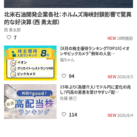
北米石油開発企業各社：ホルムズ海峡封鎖影響で驚異
的な好決算（西 勇太郎）
西 勇太郎
7
NEW
18時間前
【8月の株主優待ランキングTOP10】イオ
ンやビックカメラ“例年の人気…
福ちゃん
94
NEW
2026/8/5
15年ぶり〈為替介入〉でドル円に変化の兆
し？円高の恩恵を受けやすい「配…
佐藤 勝己
114
NEW
2026/8/4