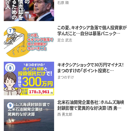
石原 順
この夏、キオクシア急落で個人投資家が
7
学んだこと…自分は暴落パニック…
足立 武志
キオクシアショックで30万円マイナス！
8
まつのすけの「ポイント投資と…
まつのすけ
北米石油開発企業各社：ホルムズ海峡
9
封鎖影響で驚異的な好決算（西 勇…
西 勇太郎