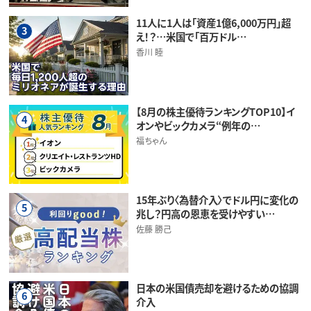
11人に1人は「資産1億6,000万円」超
3
え！？…米国で「百万ドル…
香川 睦
【8月の株主優待ランキングTOP10】イ
4
オンやビックカメラ“例年の…
福ちゃん
15年ぶり〈為替介入〉でドル円に変化の
5
兆し？円高の恩恵を受けやすい…
佐藤 勝己
日本の米国債売却を避けるための協調
6
介入