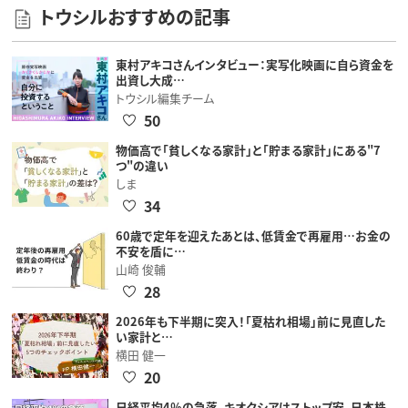
トウシルおすすめの記事
東村アキコさんインタビュー：実写化映画に自ら資金を
出資し大成…
トウシル編集チーム
50
物価高で「貧しくなる家計」と「貯まる家計」にある"7
つ"の違い
しま
34
60歳で定年を迎えたあとは、低賃金で再雇用…お金の
不安を盾に…
山崎 俊輔
28
2026年も下半期に突入！「夏枯れ相場」前に見直した
い家計と…
横田 健一
20
日経平均4％の急落、キオクシアはストップ安。日本株、