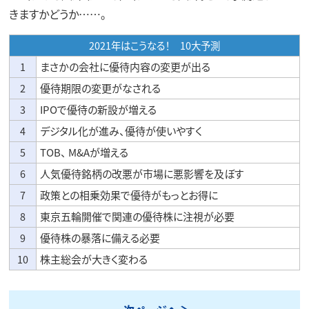
きますかどうか……。
2021年はこうなる！ 10大予測
1
まさかの会社に優待内容の変更が出る
2
優待期限の変更がなされる
3
IPOで優待の新設が増える
4
デジタル化が進み、優待が使いやすく
5
TOB、 M&Aが増える
6
人気優待銘柄の改悪が市場に悪影響を及ぼす
7
政策との相乗効果で優待がもっとお得に
8
東京五輪開催で関連の優待株に注視が必要
9
優待株の暴落に備える必要
10
株主総会が大きく変わる