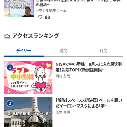
AI相場…
トウシル編集チーム
98
アクセスランキング
デイリー
週間
月間
NISAで中小型株 8月末に入れ替え判
1
定！次期TOPIX新規採用候…
岡村 友哉
【解説】スペースX初決算！ベールを脱い
2
だイーロン・マスクによる「宇…
茂木 春輝