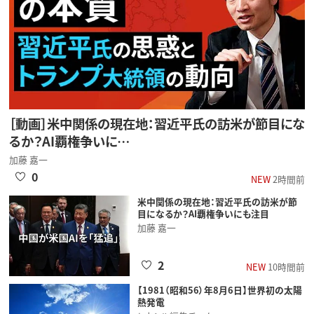
［動画］米中関係の現在地：習近平氏の訪米が節目にな
るか？AI覇権争いに…
加藤 嘉一
0
NEW
2時間前
米中関係の現在地：習近平氏の訪米が節
目になるか？AI覇権争いにも注目
加藤 嘉一
2
NEW
10時間前
【1981（昭和56）年8月6日】世界初の太陽
熱発電