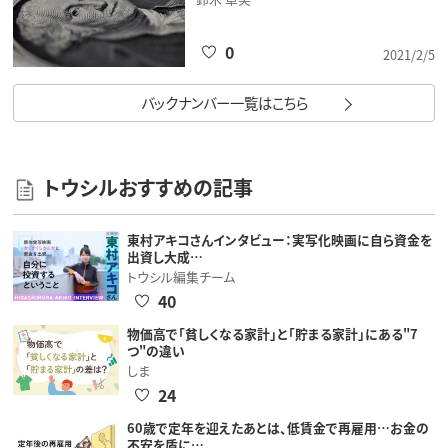
0
2021/2/5
バックナンバー一覧はこちら
トウシルおすすめの記事
東村アキコさんインタビュー：実写化映画に自ら資金を
出資し大成…
トウシル編集チーム
40
物価高で「貧しくなる家計」と「貯まる家計」にある"7
つ"の違い
しま
24
60歳で定年を迎えたあとは、低賃金で再雇用…お金の
不安を盾に…