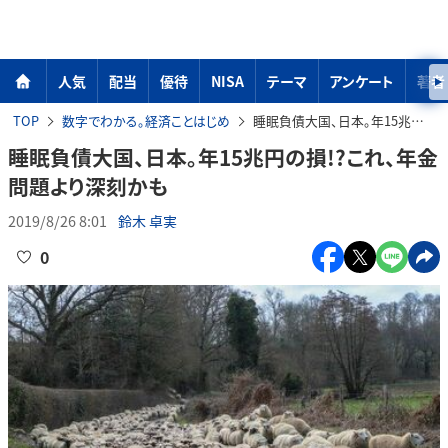
人気
配当
優待
NISA
テーマ
アンケート
著者
TOP
数字でわかる。経済ことはじめ
睡眠負債大国、日本。年15兆円の損!?これ、年金問題より深刻かも
睡眠負債大国、日本。年15兆円の損!?これ、年金
問題より深刻かも
2019/8/26 8:01
鈴木 卓実
0