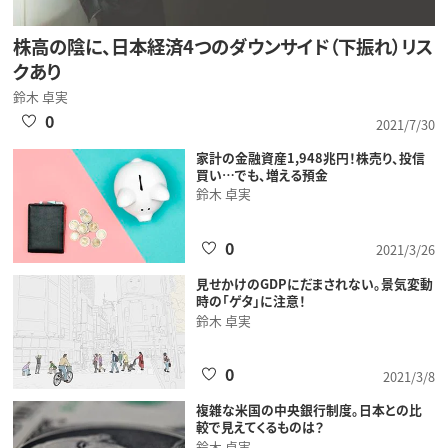
株高の陰に、日本経済4つのダウンサイド（下振れ）リス
クあり
鈴木 卓実
0
2021/7/30
家計の金融資産1,948兆円！株売り、投信
買い…でも、増える預金
鈴木 卓実
0
2021/3/26
見せかけのGDPにだまされない。景気変動
時の「ゲタ」に注意！
鈴木 卓実
0
2021/3/8
複雑な米国の中央銀行制度。日本との比
較で見えてくるものは？
鈴木 卓実