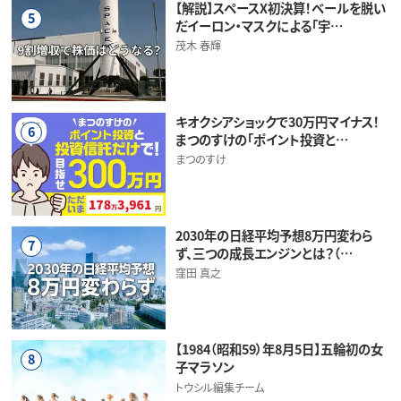
【解説】スペースX初決算！ベールを脱い
5
だイーロン・マスクによる「宇…
茂木 春輝
キオクシアショックで30万円マイナス！
6
まつのすけの「ポイント投資と…
まつのすけ
2030年の日経平均予想8万円変わら
7
ず、三つの成長エンジンとは？（…
窪田 真之
【1984（昭和59）年8月5日】五輪初の女
8
子マラソン
トウシル編集チーム