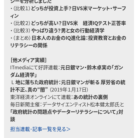
シーを分析しました
・（比較１）
どっちが投資上手？日VS米マーケット・サーフ
ィン
・（比較２）
どっちが高い？日VS米 経済IQテスト正答率
・（比較３）
やっぱり違う？男と女の行動経済学
・（まとめ）
日本人のお金のIQ進化論：投資教育とお金の
リテラシーの関係
［他メディア実績］
ITmediaにて好評連載：
元日銀マン・鈴木卓実の「ガン
ダム経済学」
L
地に落ちた政府統計：元日銀マンが斬る 厚労省の統
計不正、真の“闇”
（2019年１月17日）
東洋経済オンラインにて連載：
あの統計の裏側
毎日新聞主催：データサイエンティスト松本健太郎氏と
「政府統計の問題点やデーターリテラシーについて」対
談
担当連載･記事一覧を見る＞