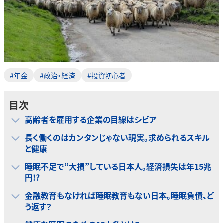
#年金
#政治・経済
#投資初心者
目次
高齢者を雇用する企業の目線はシビア
長く働くのはカンタンじゃない現実。求められるスキル
と健康
睡眠不足で“大損”している日本人。経済損失は年15兆
円!?
金融教育もなければ睡眠教育もない日本。睡眠負債、ど
う返す？