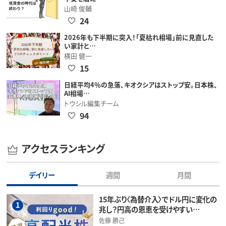
山崎 俊輔
24
2026年も下半期に突入！「夏枯れ相場」前に見直した
い家計と…
横田 健一
15
日経平均4％の急落、キオクシアはストップ安。日本株、
AI相場…
トウシル編集チーム
94
アクセスランキング
デイリー
週間
月間
15年ぶり〈為替介入〉でドル円に変化の
1
兆し？円高の恩恵を受けやすい…
佐藤 勝己