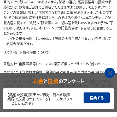
目的で、作成したものではありません。銘柄の選択、売買価格等の投資の最
終決定は、お客様ご自身でご判断いただきますようお願いいたします。本コン
テンツの情報は、弊社が信頼できると判断した情報源から入手したものです
が、その情報源の確実性を保証したものではありません。本コンテンツの記
載内容に関するご質問・ご照会等には一切お答え致しかねますので予めご了
承お願い致します。また、本コンテンツの記載内容は、予告なしに変更するこ
とがあります。
当サイトの掲載画像には、Adobe社提供の画像生成AI「Firefly」を使用して
いる場合があります。
リスク・費用・情報提供について
各種方針・重要事項等については、楽天証券ウェブサイトをご覧ください。
商号等：楽天証券株式会社／金融商品取引業者 関東財務局長（金商）第195
号、商品先物取引業者
お金
投資
と
のアンケート
加入協会：日本証券業協会、一般社団法人金融先物取引業協会、日本商品
先物取引協会、一般社団法人第二種金融商品取引業協会、一般社団法人資
産運用業協会
【銘柄を投票】東宝 vs 東映 日本の映画
投票する
Copyright©
業界で永遠のライバル グロースかバリュ
1999-2026 Rakuten Securities, Inc. All
ーどちらを選ぶ？
Rights Reserved.