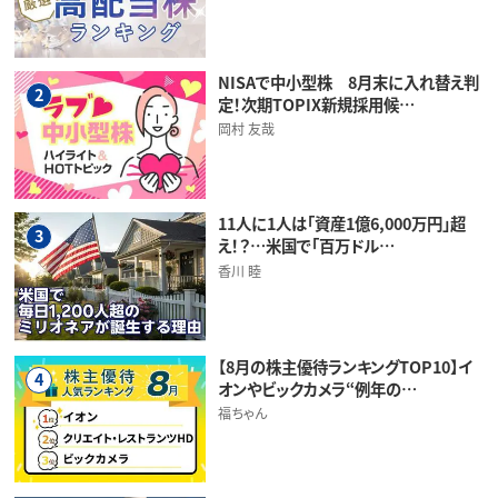
NISAで中小型株 8月末に入れ替え判
2
定！次期TOPIX新規採用候…
岡村 友哉
11人に1人は「資産1億6,000万円」超
3
え！？…米国で「百万ドル…
香川 睦
【8月の株主優待ランキングTOP10】イ
4
オンやビックカメラ“例年の…
福ちゃん