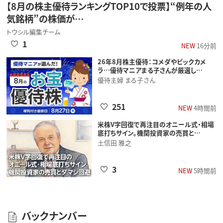
【8月の株主優待ランキングTOP10で投票】“例年の人
気銘柄”の株価が…
トウシル編集チーム
1
NEW
16分前
26年8月株主優待：コメダやビックカメ
ラ…優待マニアまる子さんが厳選し…
優待主婦 まる子さん
251
NEW
4時間前
米株V字回復で再注目のオニール式・相場
底打ちサイン。機関投資家の売買と…
土信田 雅之
3
NEW
5時間前
バックナンバー