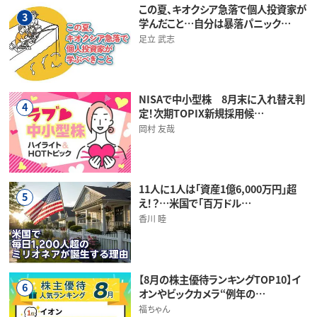
この夏、キオクシア急落で個人投資家が
3
学んだこと…自分は暴落パニック…
足立 武志
NISAで中小型株 8月末に入れ替え判
4
定！次期TOPIX新規採用候…
岡村 友哉
11人に1人は「資産1億6,000万円」超
5
え！？…米国で「百万ドル…
香川 睦
【8月の株主優待ランキングTOP10】イ
6
オンやビックカメラ“例年の…
福ちゃん