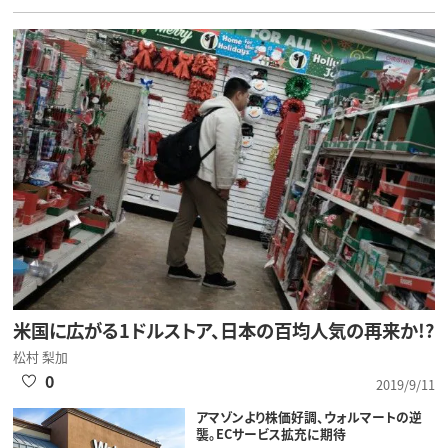
米国に広がる1ドルストア、日本の百均人気の再来か!?
松村 梨加
0
2019/9/11
アマゾンより株価好調、ウォルマートの逆
襲。ECサービス拡充に期待