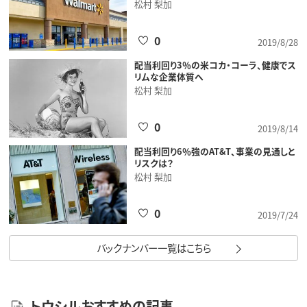
松村 梨加
0
2019/8/28
配当利回り3％の米コカ・コーラ、健康でス
リムな企業体質へ
松村 梨加
0
2019/8/14
配当利回り6％強のAT&T、事業の見通しと
リスクは？
松村 梨加
0
2019/7/24
バックナンバー一覧はこちら
トウシルおすすめの記事