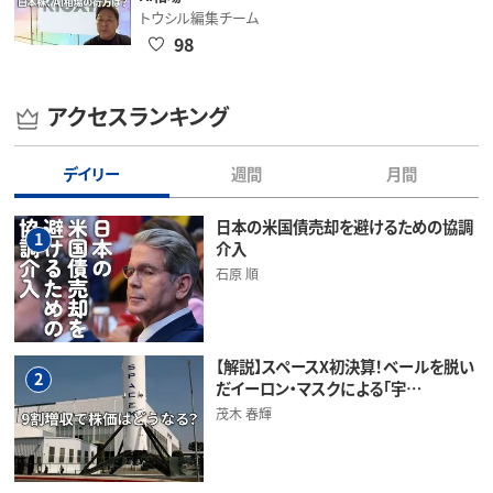
トウシル編集チーム
98
アクセスランキング
デイリー
週間
月間
日本の米国債売却を避けるための協調
1
介入
石原 順
【解説】スペースX初決算！ベールを脱い
2
だイーロン・マスクによる「宇…
茂木 春輝