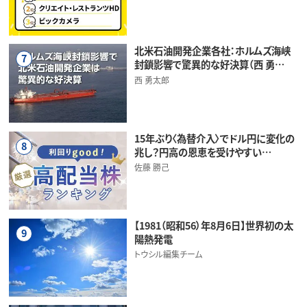
北米石油開発企業各社：ホルムズ海峡
7
封鎖影響で驚異的な好決算（西 勇…
西 勇太郎
15年ぶり〈為替介入〉でドル円に変化の
8
兆し？円高の恩恵を受けやすい…
佐藤 勝己
【1981（昭和56）年8月6日】世界初の太
9
陽熱発電
トウシル編集チーム