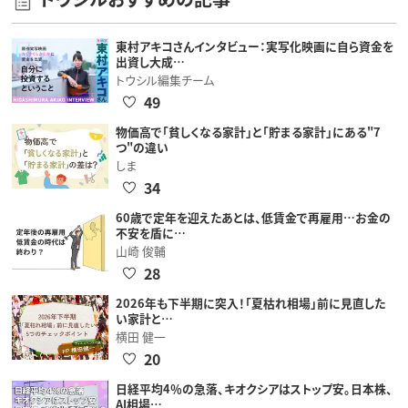
東村アキコさんインタビュー：実写化映画に自ら資金を
出資し大成…
トウシル編集チーム
49
物価高で「貧しくなる家計」と「貯まる家計」にある"7
つ"の違い
しま
34
60歳で定年を迎えたあとは、低賃金で再雇用…お金の
不安を盾に…
山崎 俊輔
28
2026年も下半期に突入！「夏枯れ相場」前に見直した
い家計と…
横田 健一
20
日経平均4％の急落、キオクシアはストップ安。日本株、
AI相場…