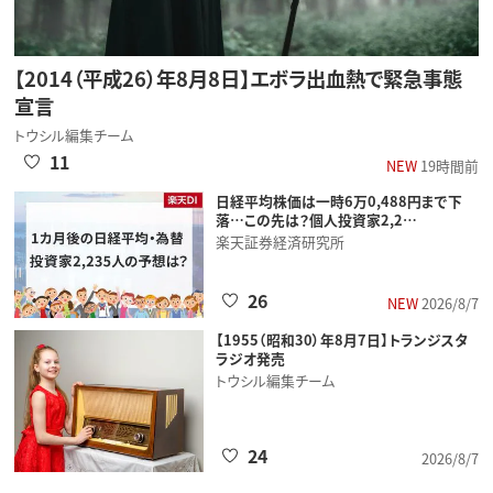
【2014（平成26）年8月8日】エボラ出血熱で緊急事態
宣言
トウシル編集チーム
11
NEW
19時間前
日経平均株価は一時6万0,488円まで下
落…この先は？個人投資家2,2…
楽天証券経済研究所
26
NEW
2026/8/7
【1955（昭和30）年8月7日】トランジスタ
ラジオ発売
トウシル編集チーム
24
2026/8/7