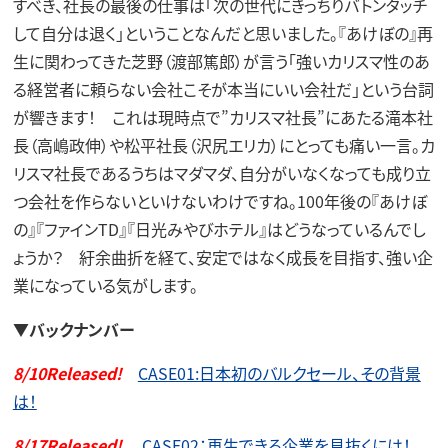
すべき、社長の最後の仕事は「次の世代にきっちりバトンタッチ
して自分は退く」ということなんだと思いました。『あけぼの』再
生に関わってきた芝野（渡部篤郎）が言う「強いカリスマ性のあ
る経営者に頼らない会社こそが本当にいい会社だ」という台詞
が響きます！ これは現時点で”カリスマ社長”にあたる滝本社
長（高嶋政伸）や松平社長（沢尻エリカ）にとっても痛い一言。カ
リスマ社長であるうちはマダマダ、自分がいなくなっても成り立
つ会社を作らないといけないわけですね。100年後の『あけぼ
の』『ファインTD』『日光みやびホテル』はどうなっているんでし
ょうか？ 紆余曲折を経て、安定ではなく成長を目指す、強い企
業になっている気がします。
▼バックナンバー
8/10Released!
CASE01:日本初のバルクセール、その背景
は！
8/17Released!
CASE02：再生できる企業を見抜くには！