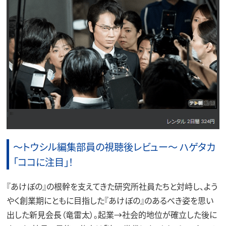
～トウシル編集部員の視聴後レビュー～ ハゲタカ
「ココに注目」！
『あけぼの』の根幹を支えてきた研究所社員たちと対峙し、よう
やく創業期にともに目指した『あけぼの』のあるべき姿を思い
出した新見会長（竜雷太）。起業→社会的地位が確立した後に