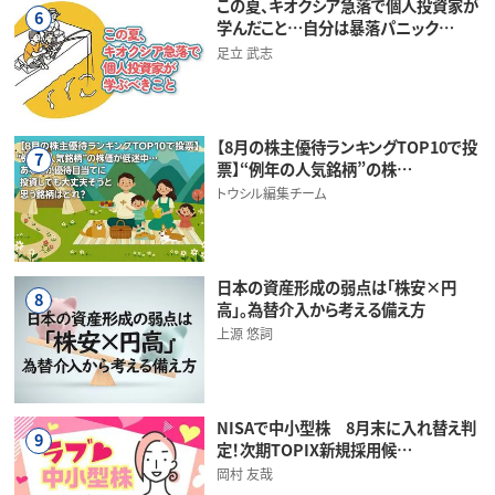
この夏、キオクシア急落で個人投資家が
6
学んだこと…自分は暴落パニック…
足立 武志
【8月の株主優待ランキングTOP10で投
7
票】“例年の人気銘柄”の株…
トウシル編集チーム
日本の資産形成の弱点は「株安×円
8
高」。為替介入から考える備え方
上源 悠詞
NISAで中小型株 8月末に入れ替え判
9
定！次期TOPIX新規採用候…
岡村 友哉