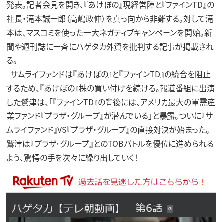
発表。記者会見を開き、『あけぼの』現経営陣と『ファインTD』の
社長・滝本誠一郎（高嶋政伸）を真っ向から非難する。対して滝
本は、マスコミを使った一大ネガティブキャンペーンを開始。新
聞や週刊誌に一斉にハゲタカ外資を批判する記事が掲載され
る。
サムライファンドは『あけぼの』と『ファインTD』の統合を阻止
するため、『あけぼの』株の買い付けを続ける。報道番組に出演
した鷲津は、「『ファインTD』の背後には、アメリカ最大の軍需産
業ファンド『プラザ・グループ』が潜んでいる」と暴露。ついに『サ
ムライファンド』VS『プラザ・グループ』の直接対決が始まった。
鷲津は『プラザ･グループ』とのTOBバトルを優位に進められる
よう、驚愕の手を次々に繰り出していく！