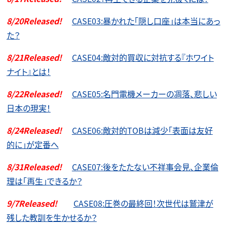
8/20Released!
CASE03:暴かれた「隠し口座」は本当にあっ
た？
8/21Released!
CASE04:敵対的買収に対抗する『ホワイト
ナイト』とは！
8/22Released!
CASE05:名門電機メーカーの凋落、悲しい
日本の現実！
8/24Released!
CASE06:敵対的TOBは減少「表面は友好
的に」が定番へ
8/31Released!
CASE07:後をたたない不祥事会見、企業倫
理は「再生」できるか？
9/7Released!
CASE08:圧巻の最終回！次世代は鷲津が
残した教訓を生かせるか？