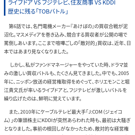
ライブドア VS フジテレビ、住友商事 VS KDDI
歴史に残る「TOBバトル」
第6話では、名門電機メーカー『あけぼの』の買収合戦が泥
沼化。マスメディアを巻き込み、競合する買収者が公開の場で
罵倒しあいます。ここまで喧嘩ごしの「敵対的」買収は、近年、日
本ではあまり見なくなりました。
しかし、私がファンドマネージャーをやっていた時、ドラマ並
みの激しい買収バトルも、たくさん見てきました。中でも、2005
年に、ニッポン放送の経営権取得をめぐって、ホリエモンこと堀
江貴文氏が率いるライブドアと、フジテレビが激しいバトルを
繰り広げたのは、鮮明に覚えています。
また、2010年にケーブルテレビ最大手「J:COM（ジェイコ
ム）」の筆頭株主にKDDIが突然あらわれた時も、最初は大騒ぎ
となりました。事前の根回しがなかったため、敵対的な経営権