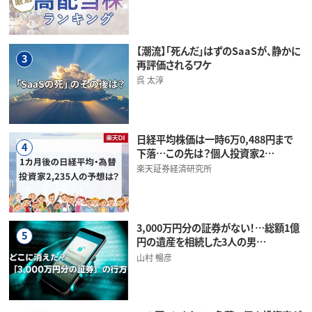
【潮流】「死んだ」はずのSaaSが、静かに
3
再評価されるワケ
呉 太淳
日経平均株価は一時6万0,488円まで
4
下落…この先は？個人投資家2…
楽天証券経済研究所
3,000万円分の証券がない！…総額1億
5
円の遺産を相続した3人の男…
山村 暢彦