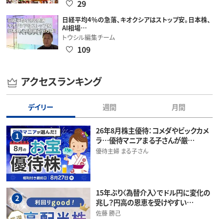
29
日経平均4％の急落、キオクシアはストップ安。日本株、
AI相場…
トウシル編集チーム
109
アクセスランキング
デイリー
週間
月間
26年8月株主優待：コメダやビックカメ
1
ラ…優待マニアまる子さんが厳…
優待主婦 まる子さん
15年ぶり〈為替介入〉でドル円に変化の
2
兆し？円高の恩恵を受けやすい…
佐藤 勝己