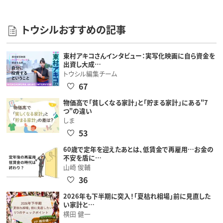
トウシルおすすめの記事
東村アキコさんインタビュー：実写化映画に自ら資金を
出資し大成…
トウシル編集チーム
67
物価高で「貧しくなる家計」と「貯まる家計」にある"7
つ"の違い
しま
53
60歳で定年を迎えたあとは、低賃金で再雇用…お金の
不安を盾に…
山崎 俊輔
36
2026年も下半期に突入！「夏枯れ相場」前に見直した
い家計と…
横田 健一