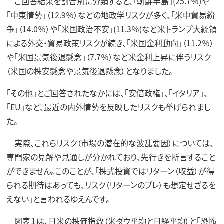
ご回答結果を割合別に分類すると、「朝鮮半島」(25.7％)や
「中東情勢」（12.9％）などの地政学リスクが多く、「米中貿易紛
争」（14.0％）や「米国政治不安」(11.3％)など米トランプ大統領
による外交・貿易政策リスクが続き、「米国金利動向」（11.2％）
や「米国景気後退懸念」（7.7％）など米金利上昇に伴うリスク
（米国の株安懸念や景気後退懸念）となりました。
「その他」とご回答されたなかには、「安倍政権」、「イタリア」、
「EU」など、最近の内外情勢を反映したリスクも挙げられまし
た。
実際、これらリスク（市場の潜在的な波乱要因）については、
専門家の見解や見通しが分かれており、先行きを断言すること
ができません。このことが、「株式投資ではリターン（収益）が得
られる期待はあっても、リスク（リターンのブレ）も想定せざるを
えない」と言われるゆえんです。
図表１は、日米の株価指数（米ダウ平均と日経平均）と「恐怖