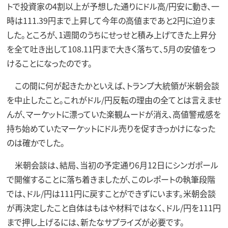
トで投資家の4割以上が予想した通りにドル高/円安に動き、一
時は111.39円まで上昇して今年の高値まであと2円に迫りま
した。ところが、1週間のうちにせっせと積み上げてきた上昇分
を全て吐き出して108.11円まで大きく落ちて、5月の安値をつ
けることになったのです。
この間に何が起きたかといえば、トランプ大統領が米朝会談
を中止したこと。これがドル/円反転の理由の全てとは言えませ
んが、マーケットに漂っていた楽観ムードが消え、高値警戒感を
持ち始めていたマーケットにドル売りを促すきっかけになった
のは確かでした。
米朝会談は、結局、当初の予定通り6月12日にシンガポール
で開催することに落ち着きましたが、このレポートの執筆段階
では、ドル/円は111円に戻すことができずにいます。米朝会談
が再決定したこと自体はもはや材料ではなく、ドル/円を111円
まで押し上げるには、新たなサプライズが必要です。