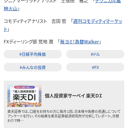
シニアマーケットアナリスト 土信田 雅之 「
テクニカル風
林火山
」
コモディティアナリスト 吉田 哲 「
週刊コモディティマーケッ
ト
」
FXディーリング部 荒地 潤 「
毎ヨミ！為替Walker
」
#日経平均株価
#ドル
#みんなの投資
#FX
個人投資家サーベイ 楽天ＤＩ
楽天証券では、口座をお持ちの方に毎月１回、日本株や為替の見通しについて
アンケートを行い、その結果を楽天証券経済研究所が分析してレポート。月替
わりで時…