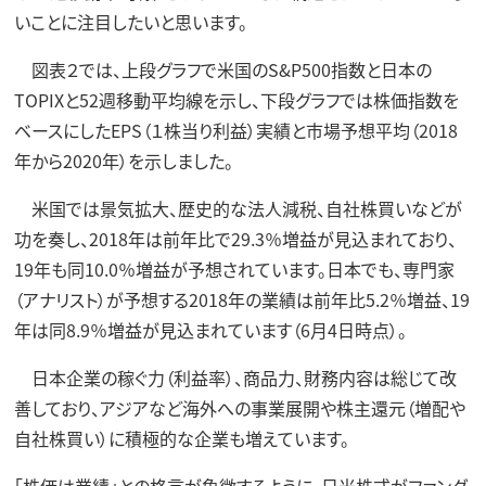
いことに注目したいと思います。
図表２では、上段グラフで米国のS&P500指数と日本の
TOPIXと52週移動平均線を示し、下段グラフでは株価指数を
ベースにしたEPS（１株当り利益）実績と市場予想平均（2018
年から2020年）を示しました。
米国では景気拡大、歴史的な法人減税、自社株買いなどが
功を奏し、2018年は前年比で29.3％増益が見込まれており、
19年も同10.0％増益が予想されています。日本でも、専門家
（アナリスト）が予想する2018年の業績は前年比5.2％増益、19
年は同8.9％増益が見込まれています（6月4日時点）。
日本企業の稼ぐ力（利益率）、商品力、財務内容は総じて改
善しており、アジアなど海外への事業展開や株主還元（増配や
自社株買い）に積極的な企業も増えています。
「株価は業績」との格言が象徴するように、日米株式がファンダ