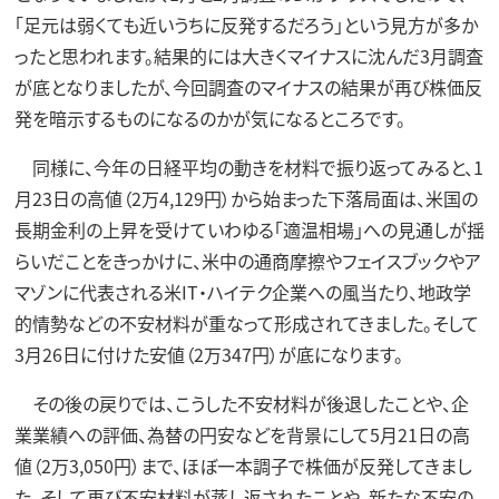
「足元は弱くても近いうちに反発するだろう」という見方が多か
ったと思われます。結果的には大きくマイナスに沈んだ3月調査
が底となりましたが、今回調査のマイナスの結果が再び株価反
発を暗示するものになるのかが気になるところです。
同様に、今年の日経平均の動きを材料で振り返ってみると、1
月23日の高値（2万4,129円）から始まった下落局面は、米国の
長期金利の上昇を受けていわゆる「適温相場」への見通しが揺
らいだことをきっかけに、米中の通商摩擦やフェイスブックやア
マゾンに代表される米IT・ハイテク企業への風当たり、地政学
的情勢などの不安材料が重なって形成されてきました。そして
3月26日に付けた安値（2万347円）が底になります。
その後の戻りでは、こうした不安材料が後退したことや、企
業業績への評価、為替の円安などを背景にして5月21日の高
値（2万3,050円）まで、ほぼ一本調子で株価が反発してきまし
た。そして再び不安材料が蒸し返されたことや、新たな不安の