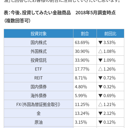
表：今後、投資してみたい金融商品 2018年5月調査時点
（複数回答可）
投資対象
割合
前回比
国内株式
63.69％
▼ 3.53％
外国株式
30.90％
△ 1.08％
投資信託
33.90％
▼ 1.09％
ETF
17.77％
△ 1.26％
REIT
8.71％
▼ 0.72％
国内債券
4.80％
▼ 0.32％
海外債券
5.99％
▼ 0.69％
FX（外国為替証拠金取引）
11.25％
△ 1.21％
金
13.24％
▼ 2.12％
原油
3.15％
▼ 0.12％