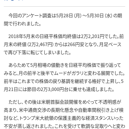
今回のアンケート調査は5月28日（月）～5月30日（水）の期
間で行われました。
2018年5月末の日経平株価均終値は2万2,201円でした。前
月末の終値（2万2,467円）からは266円安となり、月足ベース
で再び下落に転じてしまいました。
あらためて5月相場の値動きを日経平均株価で振り返って
みると、月の前半と後半でムードがガラリと変わる展開でした。
前半はこれまでの株価の戻り基調を継続する格好で上昇し、5
月21日には節目の2万3,000円台に乗せも達成しました。
ただし、その後は米朝首脳会談開催をめぐって不透明感が
高まり、米中通商交渉の長期化懸念や自動車関税引き上げ検
討など、トランプ米大統領の保護主義的な経済スタンスいった
不安が蒸し返されました。これを受けて軟調な足取りへと変わ