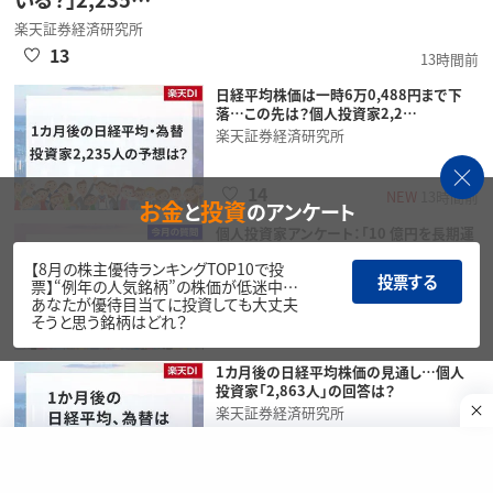
楽天証券経済研究所
13
13時間前
日経平均株価は一時6万0,488円まで下
落…この先は？個人投資家2,2…
楽天証券経済研究所
14
NEW
13時間前
お金
投資
と
のアンケート
個人投資家アンケート：「10 億円を長期運
用する」としたら何に投資しま…
【8月の株主優待ランキングTOP10で投
楽天証券経済研究所
投票する
票】“例年の人気銘柄”の株価が低迷中…
あなたが優待目当てに投資しても大丈夫
そうと思う銘柄はどれ？
24
2026/7/10
1カ月後の日経平均株価の見通し…個人
投資家「2,863人」の回答は？
楽天証券経済研究所
21
2026/7/10