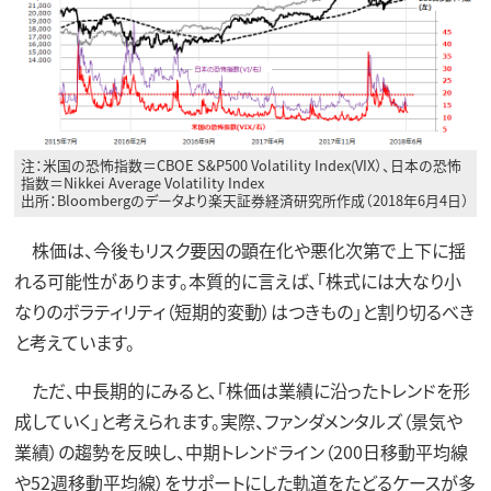
注：米国の恐怖指数＝CBOE S&P500 Volatility Index(VIX）、日本の恐怖
指数＝Nikkei Average Volatility Index
出所：Bloombergのデータより楽天証券経済研究所作成（2018年6月4日）
株価は、今後もリスク要因の顕在化や悪化次第で上下に揺
れる可能性があります。本質的に言えば、「株式には大なり小
なりのボラティリティ（短期的変動）はつきもの」と割り切るべき
と考えています。
ただ、中長期的にみると、「株価は業績に沿ったトレンドを形
成していく」と考えられます。実際、ファンダメンタルズ（景気や
業績）の趨勢を反映し、中期トレンドライン（200日移動平均線
や52週移動平均線）をサポートにした軌道をたどるケースが多