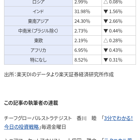
ロシア
2.99％
△ 0.08％
インド
31.98％
▼ 1.56％
東南アジア
24.30％
▼ 2.66％
中南米（ブラジル除く）
2.73％
▼ 0.44％
東欧
2.19％
△ 0.28％
アフリカ
6.95％
▼ 0.43％
特になし
8.52％
▼ 0.31％
出所：楽天DIのデータより楽天証券経済研究所作成
この記事の執筆者の連載
チーフグローバルストラテジスト 香川 睦 「
3分でわかる！
今日の投資戦略
」毎週金曜日