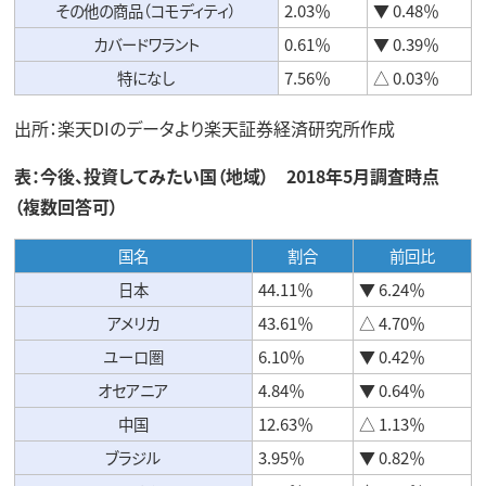
その他の商品（コモディティ）
2.03％
▼ 0.48％
カバードワラント
0.61％
▼ 0.39％
特になし
7.56％
△ 0.03％
出所：楽天DIのデータより楽天証券経済研究所作成
表：今後、投資してみたい国（地域） 2018年5月調査時点
（複数回答可）
国名
割合
前回比
日本
44.11％
▼ 6.24％
アメリカ
43.61％
△ 4.70％
ユーロ圏
6.10％
▼ 0.42％
オセアニア
4.84％
▼ 0.64％
中国
12.63％
△ 1.13％
ブラジル
3.95％
▼ 0.82％