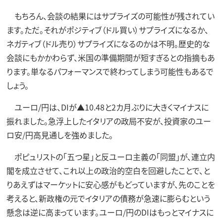
もちろん、会談の結果にはサプライズの可能性が残されてい
ます。ただ。それがポジティブ（ドル買い）サプライズになるか、
ネガティブ（ドル売り）サプライズになるのかは不明。歴史的な
会談にもかかわらず、米国の準備期間が短すぎるとの指摘もあ
ります。単なるパフォーマンスで終わってしまう可能性もあるで
しょう。
ユーロ/円は、DIが▲10.48と2カ月ぶりに大きくマイナスに
振れました。急浮上したイタリアの政局不安が、投資家のユー
ロ安/円高見通しを強めました。
ポピュリストの「五つ星」と反ユーロ主義の「同盟」が、連立内
閣を成立させて、これ以上の政治的空白を回避したことで、と
りあえずはマーケットに安心感がもどっていますが、先のことを
考えると、新政権の元でイタリアの債務が急速に膨らむという
懸念は逆に高まっています。ユーロ/円のDIはもっとマイナスに