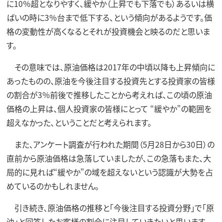
に10％超となりやすく、緩やか（上昇でも下落でも）あるいは横
ばいの時に3％台まで低下する、という傾向があるようです。価
格の変動性が高くなるとそれが投資機会と映るのだと思いま
す。
その意味では、原油価格は2017年の中頃以降も上昇傾向に
あったものの、原油を今後注目する投資先とする投資家の皆様
の割合が3％前後で推移したことから考えれば、この頃の原油
価格の上昇は、個人投資家の皆様にとって “緩やか”の範囲を
超えなかった、ということだと考えられます。
また、アンケート調査が行われた期間（5月28日から30日）の
直前から原油価格は急落していましたが、この急落もまた、大
局的に見れば“緩やか”の域を超えないという認識が大勢を占
めているのかもしれません。
引き続き、原油価格の推移と「今後注目する投資分野」で「原
油」と回答したお客様の割合に注目していきたいと思います。