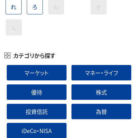
れ
ろ
わ
を
ん
カテゴリから探す
マーケット
マネー・ライフ
優待
株式
投資信託
為替
iDeCo・NISA