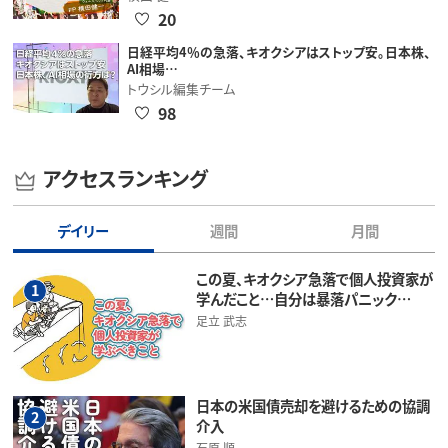
20
日経平均4％の急落、キオクシアはストップ安。日本株、
AI相場…
トウシル編集チーム
98
アクセスランキング
デイリー
週間
月間
この夏、キオクシア急落で個人投資家が
1
学んだこと…自分は暴落パニック…
足立 武志
日本の米国債売却を避けるための協調
2
介入
石原 順