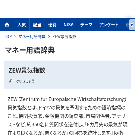
人気
配当
優待
NISA
テーマ
アンケート
著者
TOP
マネー用語辞典
ZEW景気指数
マネー用語辞典
ZEW景気指数
ずーけいきしすう
ZEW（Zentrum fur Europaische Wirtschaftsforschung）
景気指数とは、ドイツの景気を予測するための経済指標の
こと。機関投資家、金融機関の調査部、市場関係者、アナリ
ストなど、約350名に質問状を送付し、「6カ月先の景気が現
在より良くなるか、悪くなるか」の回答を統計します。Ifo指