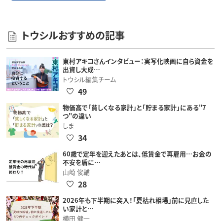
トウシルおすすめの記事
東村アキコさんインタビュー：実写化映画に自ら資金を
出資し大成…
トウシル編集チーム
49
物価高で「貧しくなる家計」と「貯まる家計」にある"7
つ"の違い
しま
34
60歳で定年を迎えたあとは、低賃金で再雇用…お金の
不安を盾に…
山崎 俊輔
28
2026年も下半期に突入！「夏枯れ相場」前に見直した
い家計と…
横田 健一