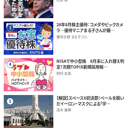
26年8月株主優待：コメダやビックカメ
3
ラ…優待マニアまる子さんが厳…
優待主婦 まる子さん
NISAで中小型株 8月末に入れ替え判
4
定！次期TOPIX新規採用候…
岡村 友哉
【解説】スペースX初決算！ベールを脱い
5
だイーロン・マスクによる「宇…
茂木 春輝