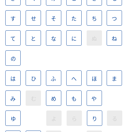
す
せ
そ
た
ち
つ
て
と
な
に
ぬ
ね
の
は
ひ
ふ
へ
ほ
ま
み
む
め
も
や
ゆ
よ
ら
り
る