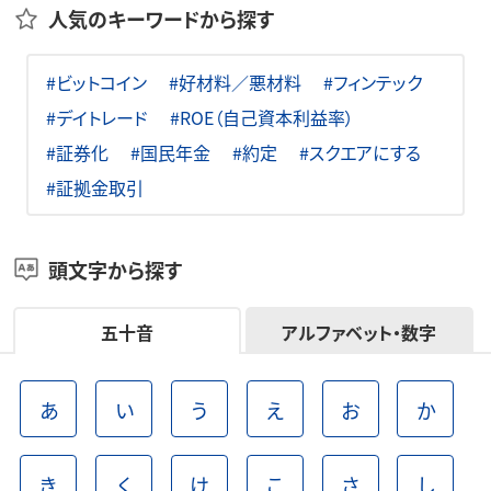
人気のキーワードから探す
#ビットコイン
#好材料／悪材料
#フィンテック
#デイトレード
#ROE（自己資本利益率）
#証券化
#国民年金
#約定
#スクエアにする
#証拠金取引
頭文字から探す
五十音
アルファベット・数字
あ
い
う
え
お
か
き
く
け
こ
さ
し