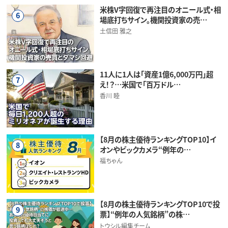
米株V字回復で再注目のオニール式・相
6
場底打ちサイン。機関投資家の売…
土信田 雅之
11人に1人は「資産1億6,000万円」超
7
え！？…米国で「百万ドル…
香川 睦
【8月の株主優待ランキングTOP10】イ
8
オンやビックカメラ“例年の…
福ちゃん
【8月の株主優待ランキングTOP10で投
9
票】“例年の人気銘柄”の株…
トウシル編集チーム