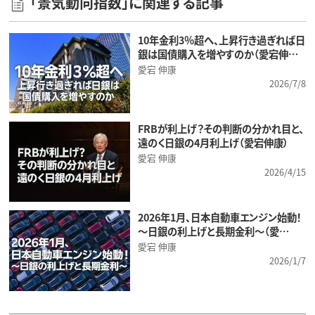
「景気動向指数」に関連する記事
10年金利3％超へ、上昇行き過ぎれば日
銀は国債購入を増やすのか（愛宕伸…
愛宕 伸康
2026/7/8
FRBが利上げ？その判断の分かれ目と、
遠のく日銀の4月利上げ（愛宕伸康）
愛宕 伸康
2026/4/15
2026年1月、日本自動車エンジン始動！
～日銀の利上げと長期金利～（愛…
愛宕 伸康
2026/1/7