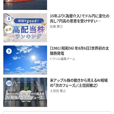
15年ぶり〈為替介入〉でドル円に変化の
8
兆し？円高の恩恵を受けやすい…
佐藤 勝己
【1981（昭和56）年8月6日】世界初の太
9
陽熱発電
トウシル編集チーム
米アップル株の動きから見えるAI相場
10
の「次のフェーズ」（土信田雅之）
土信田 雅之