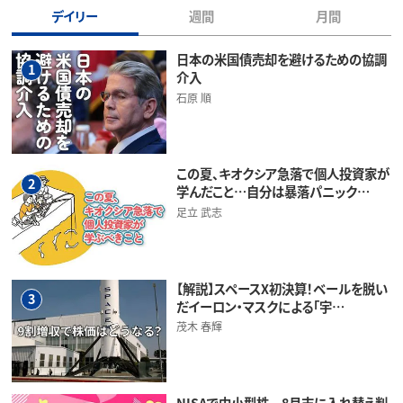
デイリー
週間
月間
日本の米国債売却を避けるための協調
1
介入
石原 順
この夏、キオクシア急落で個人投資家が
2
学んだこと…自分は暴落パニック…
足立 武志
【解説】スペースX初決算！ベールを脱い
3
だイーロン・マスクによる「宇…
茂木 春輝
NISAで中小型株 8月末に入れ替え判