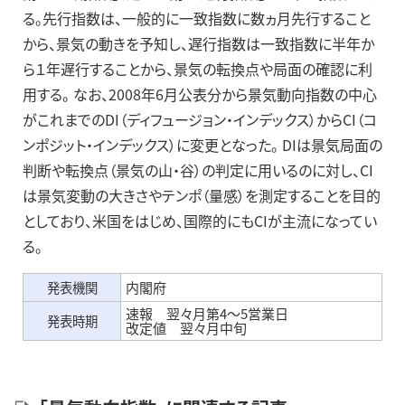
る。先行指数は、一般的に一致指数に数ヵ月先行すること
から、景気の動きを予知し、遅行指数は一致指数に半年か
ら１年遅行することから、景気の転換点や局面の確認に利
用する。 なお、2008年6月公表分から景気動向指数の中心
がこれまでのDI（ディフュージョン・インデックス）からCI（コ
ンポジット・インデックス）に変更となった。 DIは景気局面の
判断や転換点（景気の山・谷）の判定に用いるのに対し、CI
は景気変動の大きさやテンポ（量感）を測定することを目的
としており、米国をはじめ、国際的にもCIが主流になってい
る。
発表機関
内閣府
速報 翌々月第4～5営業日
発表時期
改定値 翌々月中旬