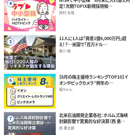
4
定！次期TOPIX新規採用候…
岡村 友哉
11人に1人は「資産1億6,000万円」超
5
え！？…米国で「百万ドル…
香川 睦
【8月の株主優待ランキングTOP10】イ
6
オンやビックカメラ“例年の…
福ちゃん
北米石油開発企業各社：ホルムズ海峡
7
封鎖影響で驚異的な好決算（西 勇…
西 勇太郎