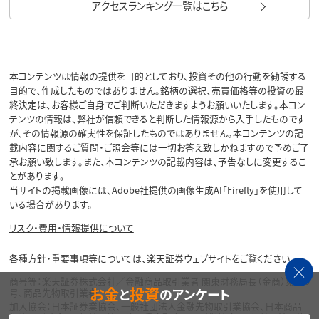
アクセスランキング一覧はこちら
本コンテンツは情報の提供を目的としており、投資その他の行動を勧誘する
目的で、作成したものではありません。銘柄の選択、売買価格等の投資の最
終決定は、お客様ご自身でご判断いただきますようお願いいたします。本コン
テンツの情報は、弊社が信頼できると判断した情報源から入手したものです
が、その情報源の確実性を保証したものではありません。本コンテンツの記
載内容に関するご質問・ご照会等には一切お答え致しかねますので予めご了
承お願い致します。また、本コンテンツの記載内容は、予告なしに変更するこ
とがあります。
当サイトの掲載画像には、Adobe社提供の画像生成AI「Firefly」を使用して
いる場合があります。
リスク・費用・情報提供について
各種方針・重要事項等については、楽天証券ウェブサイトをご覧ください。
商号等：楽天証券株式会社／金融商品取引業者 関東財務局長（金商）第195
お金
投資
と
のアンケート
号、商品先物取引業者
加入協会：日本証券業協会、一般社団法人金融先物取引業協会、日本商品
先物取引協会、一般社団法人第二種金融商品取引業協会、一般社団法人資