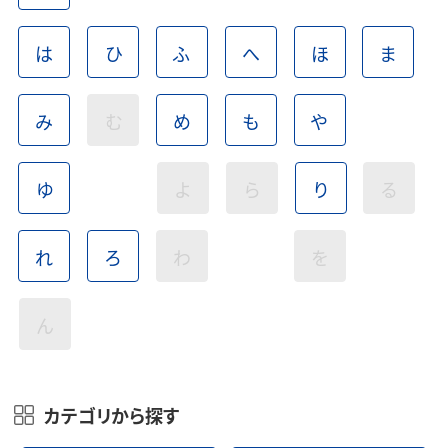
は
ひ
ふ
へ
ほ
ま
み
む
め
も
や
ゆ
よ
ら
り
る
れ
ろ
わ
を
ん
カテゴリから探す