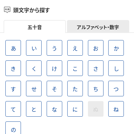
頭文字から探す
五十音
アルファベット・数字
あ
い
う
え
お
か
き
く
け
こ
さ
し
す
せ
そ
た
ち
つ
て
と
な
に
ぬ
ね
の