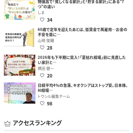
物価高で「貧しくなる家計」と「貯まる家計」にある"7
つ"の違い
しま
34
60歳で定年を迎えたあとは、低賃金で再雇用…お金の
不安を盾に…
山崎 俊輔
28
2026年も下半期に突入！「夏枯れ相場」前に見直した
い家計と…
横田 健一
20
日経平均4％の急落、キオクシアはストップ安。日本株、
AI相場…
トウシル編集チーム
98
アクセスランキング