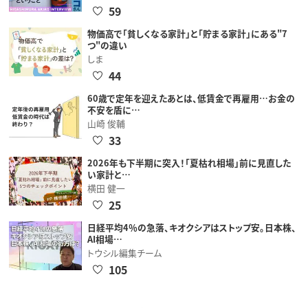
59
物価高で「貧しくなる家計」と「貯まる家計」にある"7
つ"の違い
しま
44
60歳で定年を迎えたあとは、低賃金で再雇用…お金の
不安を盾に…
山崎 俊輔
33
2026年も下半期に突入！「夏枯れ相場」前に見直した
い家計と…
横田 健一
25
日経平均4％の急落、キオクシアはストップ安。日本株、
AI相場…
トウシル編集チーム
105