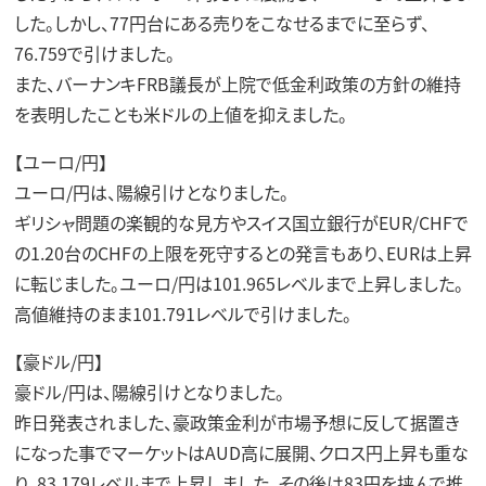
した。しかし、77円台にある売りをこなせるまでに至らず、
76.759で引けました。
また、バーナンキFRB議長が上院で低金利政策の方針の維持
を表明したことも米ドルの上値を抑えました。
【ユーロ/円】
ユーロ/円は、陽線引けとなりました。
ギリシャ問題の楽観的な見方やスイス国立銀行がEUR/CHFで
の1.20台のCHFの上限を死守するとの発言もあり、EURは上昇
に転じました。ユーロ/円は101.965レベルまで上昇しました。
高値維持のまま101.791レベルで引けました。
【豪ドル/円】
豪ドル/円は、陽線引けとなりました。
昨日発表されました、豪政策金利が市場予想に反して据置き
になった事でマーケットはAUD高に展開、クロス円上昇も重な
り、83.179レベルまで上昇しました。その後は83円を挟んで推