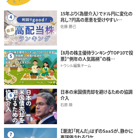
15年ぶり〈為替介入〉でドル円に変化の
4
兆し？円高の恩恵を受けやすい…
佐藤 勝己
【8月の株主優待ランキングTOP10で投
5
票】“例年の人気銘柄”の株…
トウシル編集チーム
日本の米国債売却を避けるための協調
6
介入
石原 順
【潮流】「死んだ」はずのSaaSが、静かに
7
再評価されるワケ