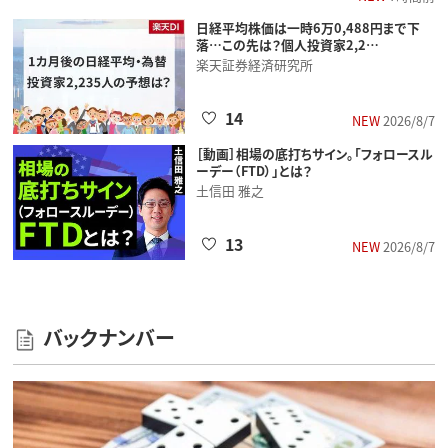
日経平均株価は一時6万0,488円まで下
落…この先は？個人投資家2,2…
楽天証券経済研究所
14
NEW
2026/8/7
［動画］相場の底打ちサイン。「フォロースル
ーデー（FTD）」とは？
土信田 雅之
13
NEW
2026/8/7
バックナンバー