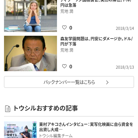
円は急落
荒地 潤
0
2018/3/14
森友学園問題は、円安にダメージか。ドル/
円が下落
荒地 潤
0
2018/3/13
バックナンバー一覧はこちら
トウシルおすすめの記事
東村アキコさんインタビュー：実写化映画に自ら資金を
出資し大成…
トウシル編集チーム