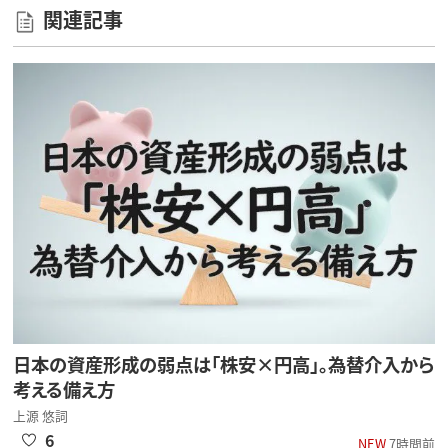
関連記事
日本の資産形成の弱点は「株安×円高」。為替介入から
考える備え方
上源 悠詞
6
NEW
7時間前