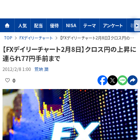
人気
配当
優待
NISA
テーマ
アンケート
著者
TOP
FXデイリーチャート
【FXデイリーチャート2月8日】クロス円の上昇に連られ77円手前まで
【FXデイリーチャート2月8日】クロス円の上昇に
連られ77円手前まで
2012/2/8 1:00
荒地 潤
0