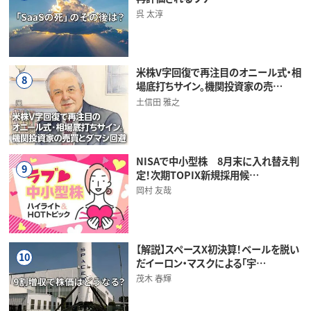
呉 太淳
米株V字回復で再注目のオニール式・相
8
場底打ちサイン。機関投資家の売…
土信田 雅之
NISAで中小型株 8月末に入れ替え判
9
定！次期TOPIX新規採用候…
岡村 友哉
【解説】スペースX初決算！ベールを脱い
10
だイーロン・マスクによる「宇…
茂木 春輝