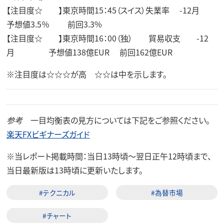
【注目度☆ 】東京時間15：45（スイス）失業率 -12月
予想値3.5％ 前回3.3%
【注目度☆ 】東京時間16：00（独） 貿易収支 -12
月 予想値138億EUR 前回162億EUR
※注目度は☆☆☆が高 ☆☆は中を示します。
参考
一目均衡表の見方については下記をご参照ください。
楽天FXビギナーズガイド
※
当レポート掲載時間：当日13時頃～翌日正午12時頃まで、
当日最新版は13時頃に更新いたします。
#テクニカル
#為替市場
#チャート