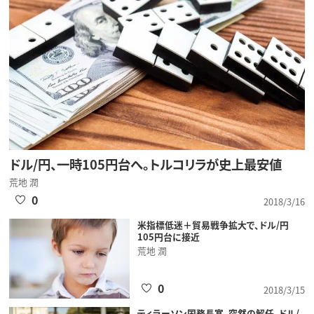
ドル/円、一時105円台へ。トルコリラが史上最安値
荒地 潤
0
2018/3/16
米指標低迷＋貿易戦争拡大で、ドル/円
105円台に接近
荒地 潤
0
2018/3/15
ティラーソン国務長官、突然の解任。ドル/