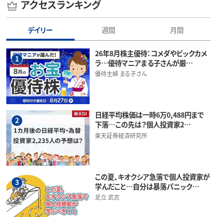
アクセスランキング
デイリー
週間
月間
26年8月株主優待：コメダやビックカメ
1
ラ…優待マニアまる子さんが厳…
優待主婦 まる子さん
日経平均株価は一時6万0,488円まで
2
下落…この先は？個人投資家2…
楽天証券経済研究所
この夏、キオクシア急落で個人投資家が
3
学んだこと…自分は暴落パニック…
足立 武志