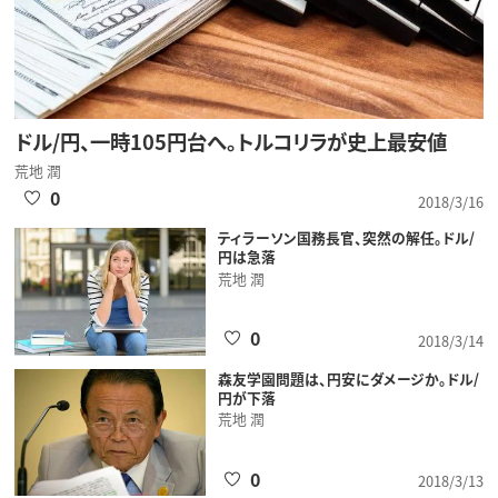
ドル/円、一時105円台へ。トルコリラが史上最安値
荒地 潤
0
2018/3/16
ティラーソン国務長官、突然の解任。ドル/
円は急落
荒地 潤
0
2018/3/14
森友学園問題は、円安にダメージか。ドル/
円が下落
荒地 潤
0
2018/3/13