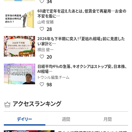
34
60歳で定年を迎えたあとは、低賃金で再雇用…お金の
不安を盾に…
山崎 俊輔
28
2026年も下半期に突入！「夏枯れ相場」前に見直した
い家計と…
横田 健一
20
日経平均4％の急落、キオクシアはストップ安。日本株、
AI相場…
トウシル編集チーム
98
アクセスランキング
デイリー
週間
月間