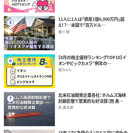
11人に1人は「資産1億6,000万円」超
5
え！？…米国で「百万ドル…
香川 睦
【8月の株主優待ランキングTOP10】イ
6
オンやビックカメラ“例年の…
福ちゃん
北米石油開発企業各社：ホルムズ海峡
7
封鎖影響で驚異的な好決算（西 勇…
西 勇太郎
15年ぶり〈為替介入〉でドル円に変化の