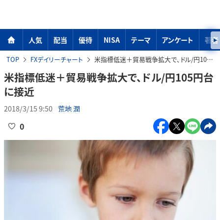
人気
配当
優待
NISA
テーマ
アンケート
著者
TOP
FXデイリーチャート
米指標低迷＋貿易戦争拡大で、ドル/円105円台に接近
米指標低迷＋貿易戦争拡大で、ドル/円105円台
に接近
2018/3/15 9:50
荒地 潤
0