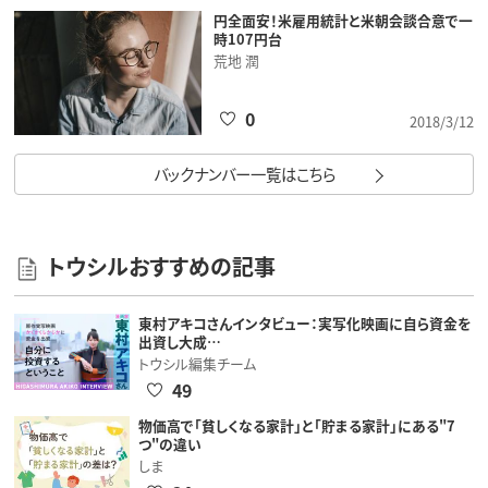
円全面安！米雇用統計と米朝会談合意で一
時107円台
荒地 潤
0
2018/3/12
バックナンバー一覧はこちら
トウシルおすすめの記事
東村アキコさんインタビュー：実写化映画に自ら資金を
出資し大成…
トウシル編集チーム
49
物価高で「貧しくなる家計」と「貯まる家計」にある"7
つ"の違い
しま