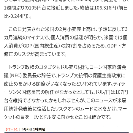
1週間ぶりの105円台に接近しました。終値は106.316円（前日
比-0.244円）。
この日発表された米国の２月小売売上高は、予想に反して3
カ月連続のマイナスで、個人消費の低迷が明らか。米国では個
人消費がGDP（国内総生産）の約7割を占めるため、GDP下方
修正のリスクが高まっています。
トランプ政権のゴタゴタもドル売り材料。コーン国家経済会
議（NEC）委員長の辞任で、トランプ大統領の保護主義政策に
歯止めをかける閣僚がいなくなったといわれています。ティラ
ーソン米国務長官の解任がなかったとしても、ドル/円は107円
台を維持できなかったかもしれませんが、このニュースが米雇
用統計発表後に復活したリスクオンのムードに水をかけ、マー
ケットの目を一段とドル安に向かせたことは確かです。