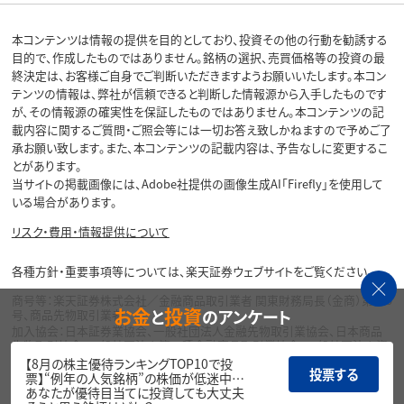
本コンテンツは情報の提供を目的としており、投資その他の行動を勧誘する
目的で、作成したものではありません。銘柄の選択、売買価格等の投資の最
終決定は、お客様ご自身でご判断いただきますようお願いいたします。本コン
テンツの情報は、弊社が信頼できると判断した情報源から入手したものです
が、その情報源の確実性を保証したものではありません。本コンテンツの記
載内容に関するご質問・ご照会等には一切お答え致しかねますので予めご了
承お願い致します。また、本コンテンツの記載内容は、予告なしに変更するこ
とがあります。
当サイトの掲載画像には、Adobe社提供の画像生成AI「Firefly」を使用して
いる場合があります。
リスク・費用・情報提供について
各種方針・重要事項等については、楽天証券ウェブサイトをご覧ください。
商号等：楽天証券株式会社／金融商品取引業者 関東財務局長（金商）第195
お金
投資
と
のアンケート
号、商品先物取引業者
加入協会：日本証券業協会、一般社団法人金融先物取引業協会、日本商品
先物取引協会、一般社団法人第二種金融商品取引業協会、一般社団法人資
産運用業協会
【8月の株主優待ランキングTOP10で投
投票する
票】“例年の人気銘柄”の株価が低迷中…
Copyright©
あなたが優待目当てに投資しても大丈夫