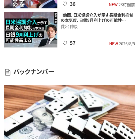
36
NEW
23時間前
［動画］日米協調介入が示す長期金利抑制
の本気度、日銀9月利上げの可能性…
愛宕 伸康
57
NEW
2026/8/5
バックナンバー