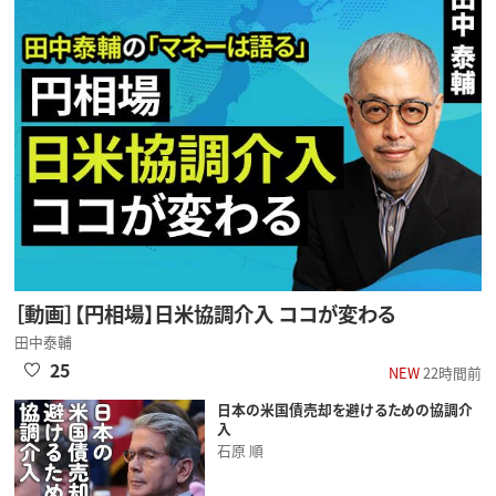
［動画］【円相場】日米協調介入 ココが変わる
田中泰輔
25
NEW
22時間前
日本の米国債売却を避けるための協調介
入
石原 順