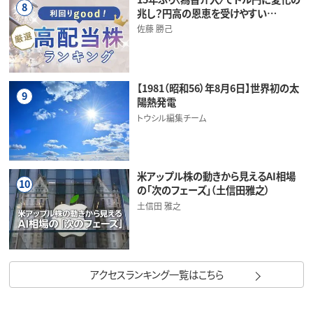
8
兆し？円高の恩恵を受けやすい…
佐藤 勝己
【1981（昭和56）年8月6日】世界初の太
9
陽熱発電
トウシル編集チーム
米アップル株の動きから見えるAI相場
10
の「次のフェーズ」（土信田雅之）
土信田 雅之
アクセスランキング一覧はこちら