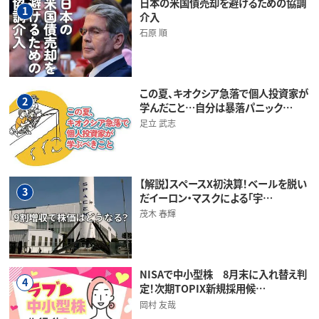
日本の米国債売却を避けるための協調
1
介入
石原 順
この夏、キオクシア急落で個人投資家が
2
学んだこと…自分は暴落パニック…
足立 武志
【解説】スペースX初決算！ベールを脱い
3
だイーロン・マスクによる「宇…
茂木 春輝
NISAで中小型株 8月末に入れ替え判
4
定！次期TOPIX新規採用候…
岡村 友哉