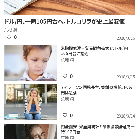
ドル/円、一時105円台へ。トルコリラが史上最安値
荒地 潤
0
2018/3/16
米指標低迷＋貿易戦争拡大で、ドル/円
105円台に接近
荒地 潤
0
2018/3/15
ティラーソン国務長官、突然の解任。ドル/
円は急落
荒地 潤
0
2018/3/14
円全面安！米雇用統計と米朝会談合意で一
時107円台
荒地 潤