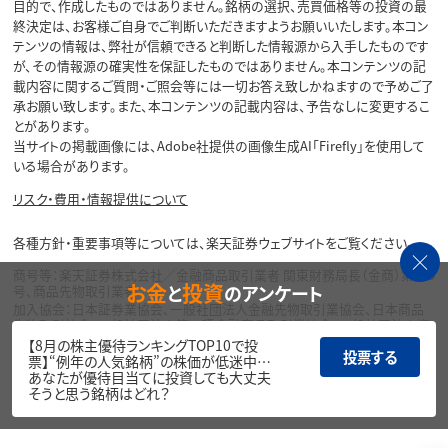
目的で、作成したものではありません。銘柄の選択、売買価格等の投資の最
終決定は、お客様ご自身でご判断いただきますようお願いいたします。本コン
テンツの情報は、弊社が信頼できると判断した情報源から入手したものです
が、その情報源の確実性を保証したものではありません。本コンテンツの記
載内容に関するご質問・ご照会等には一切お答え致しかねますので予めご了
承お願い致します。また、本コンテンツの記載内容は、予告なしに変更するこ
とがあります。
当サイトの掲載画像には、Adobe社提供の画像生成AI「Firefly」を使用して
いる場合があります。
リスク・費用・情報提供について
各種方針・重要事項等については、楽天証券ウェブサイトをご覧ください。
商号等：楽天証券株式会社／金融商品取引業者 関東財務局長（金商）第195
お金
投資
と
のアンケート
号、商品先物取引業者
加入協会：日本証券業協会、一般社団法人金融先物取引業協会、日本商品
先物取引協会、一般社団法人第二種金融商品取引業協会、一般社団法人資
産運用業協会
【8月の株主優待ランキングTOP10で投
投票する
票】“例年の人気銘柄”の株価が低迷中…
Copyright©
あなたが優待目当てに投資しても大丈夫
1999-2026 Rakuten Securities, Inc. All
そうと思う銘柄はどれ？
Rights Reserved.