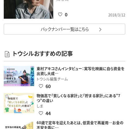
0
2018/3/12
バックナンバー一覧はこちら
トウシルおすすめの記事
東村アキコさんインタビュー：実写化映画に自ら資金を
出資し大成…
トウシル編集チーム
60
物価高で「貧しくなる家計」と「貯まる家計」にある"7
つ"の違い
しま
44
60歳で定年を迎えたあとは、低賃金で再雇用…お金の
不安を盾に…