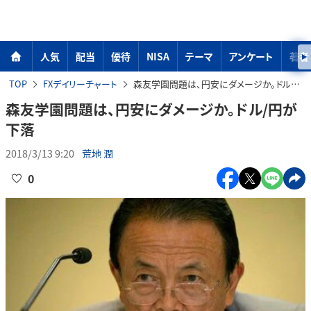
人気
配当
優待
NISA
テーマ
アンケート
著者
TOP
FXデイリーチャート
森友学園問題は、円安にダメージか。ドル/円が下落
森友学園問題は、円安にダメージか。ドル/円が
下落
2018/3/13 9:20
荒地 潤
0