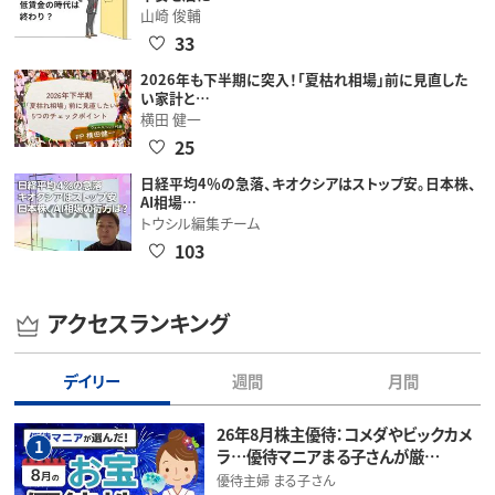
山崎 俊輔
33
2026年も下半期に突入！「夏枯れ相場」前に見直した
い家計と…
横田 健一
25
日経平均4％の急落、キオクシアはストップ安。日本株、
AI相場…
トウシル編集チーム
103
アクセスランキング
デイリー
週間
月間
26年8月株主優待：コメダやビックカメ
1
ラ…優待マニアまる子さんが厳…
優待主婦 まる子さん