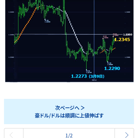
次ページへ
豪ドル/ドルは順調に上値伸ばす
最初
1/2