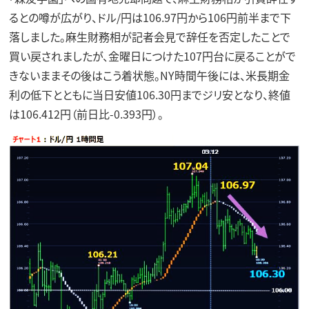
るとの噂が広がり、ドル/円は106.97円から106円前半まで下
落しました。麻生財務相が記者会見で辞任を否定したことで
買い戻されましたが、金曜日につけた107円台に戻ることがで
きないままその後はこう着状態。NY時間午後には、米長期金
利の低下とともに当日安値106.30円までジリ安となり、終値
は106.412円（前日比-0.393円）。