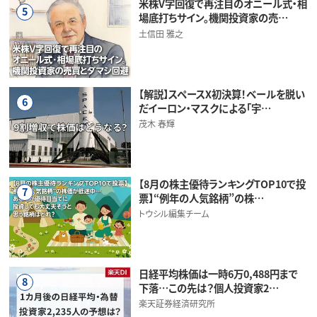
米株V字回復で再注目のオニール式・相
5
場底打ちサイン。機関投資家の売…
土信田 雅之
【解説】スペースX初決算！ベールを脱い
6
だイーロン・マスクによる「宇…
茂木 春輝
【8月の株主優待ランキングTOP10で投
7
票】“例年の人気銘柄”の株…
トウシル編集チーム
日経平均株価は一時6万0,488円まで
8
下落…この先は？個人投資家2…
楽天証券経済研究所