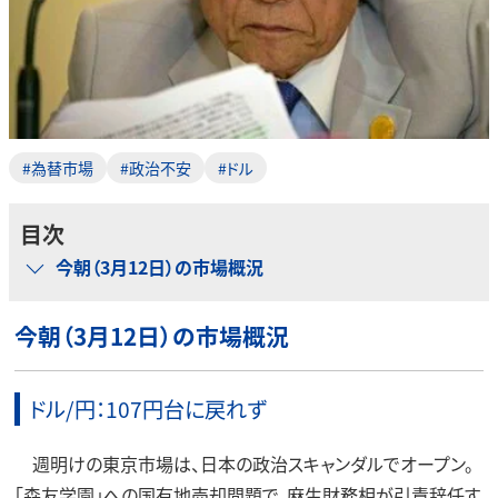
#為替市場
#政治不安
#ドル
目次
今朝（3月12日）の市場概況
今朝（3月12日）の市場概況
ドル/円：107円台に戻れず
週明けの東京市場は、日本の政治スキャンダルでオープン。
「森友学園」への国有地売却問題で、麻生財務相が引責辞任す