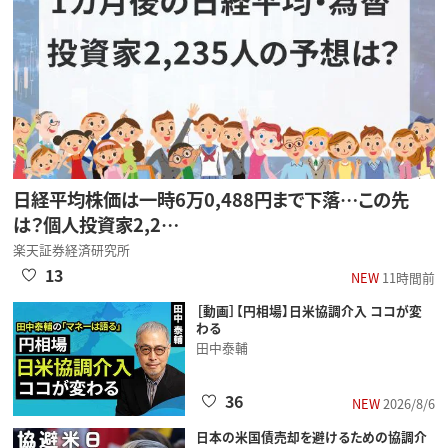
日経平均株価は一時6万0,488円まで下落…この先
は？個人投資家2,2…
楽天証券経済研究所
13
NEW
11時間前
［動画］【円相場】日米協調介入 ココが変
わる
田中泰輔
36
NEW
2026/8/6
日本の米国債売却を避けるための協調介