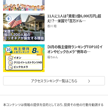
11人に1人は「資産1億6,000万円」超
9
え！？…米国で「百万ドル…
香川 睦
【8月の株主優待ランキングTOP10】イ
10
オンやビックカメラ“例年の…
福ちゃん
アクセスランキング一覧はこちら
本コンテンツは情報の提供を目的としており、投資その他の行動を勧誘する