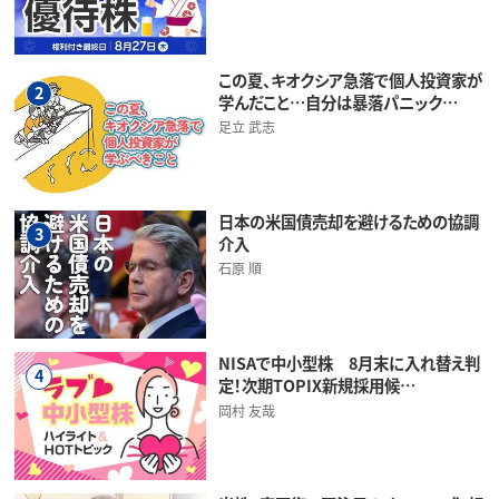
この夏、キオクシア急落で個人投資家が
2
学んだこと…自分は暴落パニック…
足立 武志
日本の米国債売却を避けるための協調
3
介入
石原 順
NISAで中小型株 8月末に入れ替え判
4
定！次期TOPIX新規採用候…
岡村 友哉