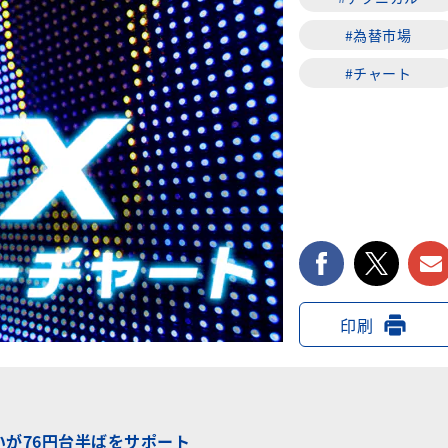
#為替市場
#チャート
facebook
twi
印刷
いが76円台半ばをサポート