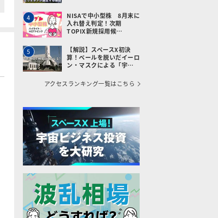
NISAで中小型株 8月末に
4
入れ替え判定！次期
TOPIX新規採用候…
【解説】スペースX初決
5
算！ベールを脱いだイーロ
ン・マスクによる「宇…
アクセスランキング一覧はこちら