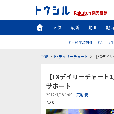
トップ
人気
最新
動画
配
#日経平均株価
#AI
#
TOP
FXデイリーチャート
【FXデイ
【FXデイリーチャート
サポート
2012/1/18 1:00
荒地 潤
0