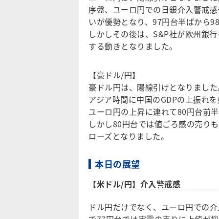
序盤、ユーロ円での日銀介入警戒感
いが優勢となり、97円台半ばから9
しかしその後は、S&P社が欧州銀
する動きとなりました。
【豪ドル/円】
豪ドル円は、陽線引けとなりました
アジア時間に中国のGDPの上振れ
ユーロ円の上昇に連れて80円台前
しかし80円台では値ごろ感の売り
ローズとなりました。
本日の展望
【米ドル/円】介入警戒感
ドル円だけでなく、ユーロ円での介
で77円台では実需の売りに上値が