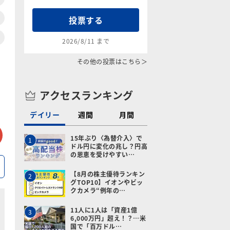
投票する
2026/8/11 まで
その他の投票はこちら＞
アクセスランキング
デイリー
週間
月間
tter
メールで送る
15年ぶり〈為替介入〉で
1
ドル円に変化の兆し？円高
の恩恵を受けやすい…
【8月の株主優待ランキン
2
グTOP10】イオンやビッ
クカメラ“例年の…
11人に1人は「資産1億
3
6,000万円」超え！？…米
国で「百万ドル…