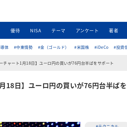
当
優待
NISA
テーマ
アンケート
著者
半導体
#中東情勢
#金（ゴールド）
#米国株
#iDeCo
#投資
リーチャート1月18日】ユーロ円の買いが76円台半ばをサポート
1月18日】ユーロ円の買いが76円台半ばを
#テクニカル