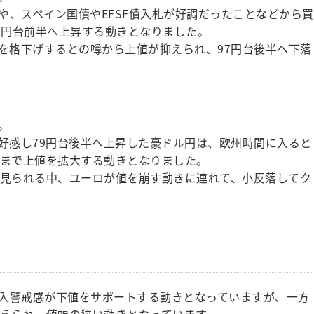
や、スペイン国債やEFSF債入札が好調だったことなどから買
8円台前半へ上昇する動きとなりました。
行を格下げするとの噂から上値が抑えられ、97円台後半へ下落
。
を好感し79円台後半へ上昇した豪ドル円は、欧州時間に入ると
半まで上値を拡大する動きとなりました。
も見られる中、ユーロが値を崩す動きに連れて、小反落してク
入警戒感が下値をサポートする動きとなっていますが、一方
抑えられ、値幅の狭い動きとなっています。