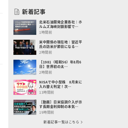
新着記事
北米石油開発企業各社：ホ
ルムズ海峡封鎖影響で…
1時間前
米中関係の現在地：習近平
氏の訪米が節目になる…
2時間前
【1981（昭和56）年8月6
日】世界初の太…
2時間前
NISAで中小型株 8月末に
入れ替え判定！次…
13時間前
［動画］日米協調介入が示
す長期金利抑制の本気…
19時間前
新着記事一覧はこちら