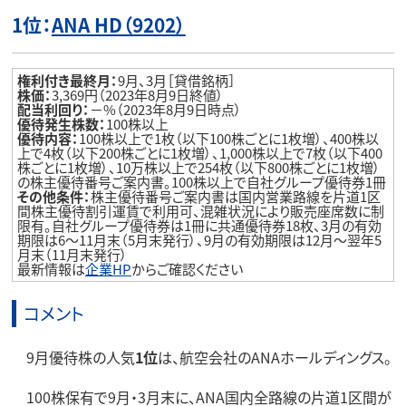
1位：
ANA HD（9202）
権利付き最終月：
9月、3月［貸借銘柄］
株価：
3,369円（2023年8月9日終値）
配当利回り：
－%（2023年8月9日時点）
優待発生株数：
100株以上
優待内容：
100株以上で1枚（以下100株ごとに1枚増）、400株以
上で4枚（以下200株ごとに1枚増）、1,000株以上で7枚（以下400
株ごとに1枚増）、10万株以上で254枚（以下800株ごとに1枚増）
の株主優待番号ご案内書。100株以上で自社グループ優待券1冊
その他条件：
株主優待番号ご案内書は国内営業路線を片道1区
間株主優待割引運賃で利用可、混雑状況により販売座席数に制
限有。自社グループ優待券は1冊に共通優待券18枚、3月の有効
期限は6～11月末（5月末発行）、9月の有効期限は12月～翌年5
月末（11月末発行）
最新情報は
企業HP
からご確認ください
コメント
9月優待株の人気
1位
は、航空会社のANAホールディングス。
100株保有で9月・3月末に、ANA国内全路線の片道1区間が