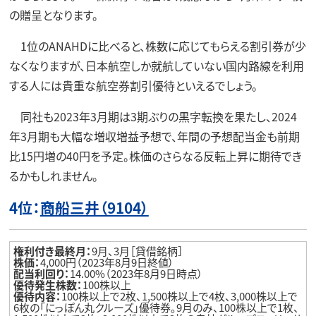
の贈呈となります。
1位のANAHDに比べると、株数に応じてもらえる割引券が少
なくなりますが、日本航空しか就航していない国内路線を利用
する人には貴重な航空券割引優待といえるでしょう。
同社も2023年3月期は3期ぶりの黒字転換を果たし、2024
年3月期も大幅な増収増益予想で、年間の予想配当金も前期
比15円増の40円を予定。株価のさらなる反転上昇に期待でき
るかもしれません。
4位：
商船三井（9104）
権利付き最終月：
9月、3月［貸借銘柄］
株価：
4,000円（2023年8月9日終値）
配当利回り：
14.00%（2023年8月9日時点）
優待発生株数：
100株以上
優待内容：
100株以上で2枚、1,500株以上で4枚、3,000株以上で
6枚の「にっぽん丸クルーズ」優待券。9月のみ、100株以上で1枚、