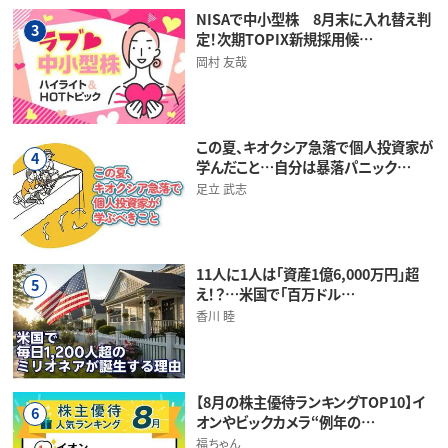
NISAで中小型株 8月末に入れ替え判
3
定！次期TOPIX新規採用候…
岡村 友哉
この夏、キオクシア急落で個人投資家が
4
学んだこと…自分は暴落パニック…
足立 武志
11人に1人は「資産1億6,000万円」超
5
え！？…米国で「百万ドル…
香川 睦
【8月の株主優待ランキングTOP10】イ
6
オンやビックカメラ“例年の…
福ちゃん