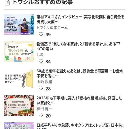
トウシルおすすめの記事
東村アキコさんインタビュー：実写化映画に自ら資金を
出資し大成…
トウシル編集チーム
49
物価高で「貧しくなる家計」と「貯まる家計」にある"7
つ"の違い
しま
34
60歳で定年を迎えたあとは、低賃金で再雇用…お金の
不安を盾に…
山崎 俊輔
28
2026年も下半期に突入！「夏枯れ相場」前に見直した
い家計と…
横田 健一
20
日経平均4％の急落、キオクシアはストップ安。日本株、