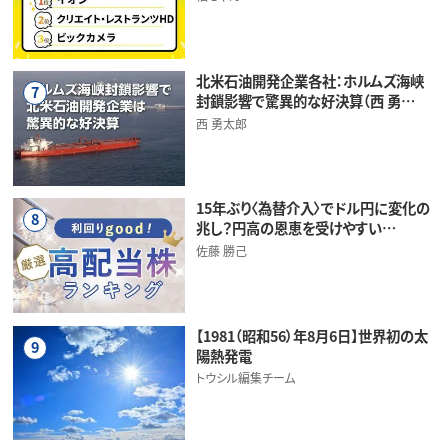
北米石油開発企業各社：ホルムズ海峡
7
封鎖影響で驚異的な好決算（西 勇…
西 勇太郎
15年ぶり〈為替介入〉でドル円に変化の
8
兆し？円高の恩恵を受けやすい…
佐藤 勝己
【1981（昭和56）年8月6日】世界初の太
9
陽熱発電
トウシル編集チーム