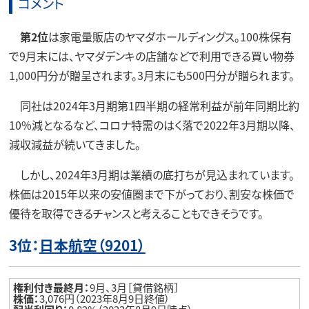
コメント
第2位
は家電量販店のヤマダホールディングス。100株保有
で9月末には、ヤマダデンキの店舗などで利用できる買い物券
1,000円分が贈呈されます。3月末にも500円分が贈られます。
同社は2024年3月期第1四半期の経常利益が前年同期比約
10%減となるなど、コロナ特需のはく落で2022年3月期以降、
減収減益が続いてきました。
しかし、2024年3月期は業績の底打ちが見込まれています。
株価は2015年以来の安値圏まで下がっており、割安な株価で
優待を取得できるチャンスと考えることもできそうです。
3位：
日本航空（9201）
権利付き最終月：
9月、3月［貸借銘柄］
株価：
3,076円（2023年8月9日終値）