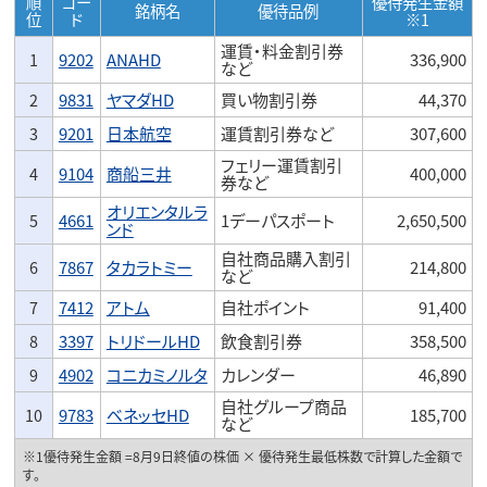
順
コー
優待発生金額
銘柄名
優待品例
位
ド
※1
運賃・料金割引券
1
9202
ANAHD
336,900
など
2
9831
ヤマダHD
買い物割引券
44,370
3
9201
日本航空
運賃割引券など
307,600
フェリー運賃割引
4
9104
商船三井
400,000
券など
オリエンタルラ
5
4661
1デーパスポート
2,650,500
ンド
自社商品購入割引
6
7867
タカラトミー
214,800
など
7
7412
アトム
自社ポイント
91,400
8
3397
トリドールHD
飲食割引券
358,500
9
4902
コニカミノルタ
カレンダー
46,890
自社グループ商品
10
9783
ベネッセHD
185,700
など
※1優待発生金額 =8月9日終値の株価 × 優待発生最低株数で計算した金額で
す。