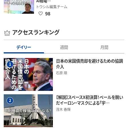
AI相場…
トウシル編集チーム
98
アクセスランキング
デイリー
週間
月間
日本の米国債売却を避けるための協調
1
介入
石原 順
【解説】スペースX初決算！ベールを脱い
2
だイーロン・マスクによる「宇…
茂木 春輝