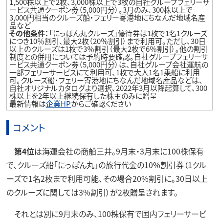
1,500株以上で2枚、3,000株以上で3枚の自社グループフェリーサ
ービス共通クーポン券（5,000円分）。3月のみ、300株以上で
3,000円相当のクルーズ船・フェリー寄港地にちなんだ地域名産
品など
その他条件：
「にっぽん丸クルーズ」優待券は1枚で1名1クルーズ
につき10％割引、最大2枚（20％割引）まで利用可。ただし、30日
以上のクルーズは1枚で3％割引（最大2枚で6％割引）。他の割引
制度との併用については予約時要確認。自社グループフェリーサ
ービス共通クーポン券（5,000円分）は、自社グループ会社運航の
一部フェリーサービスにて利用可、1枚で大人1名1乗船に利用
可。クルーズ船・フェリー寄港地にちなんだ地域名産品などは、
自社オリジナルカタログより選択、2022年3月以降起算して、300
株以上を2年以上継続保有した株主のみに贈呈
最新情報は
企業HP
からご確認ください
コメント
第4位
は海運会社の商船三井。9月末・3月末に100株保有
で、クルーズ船「にっぽん丸」の旅行代金の10%割引券（1クル
ーズで1名2枚まで利用可能、その場合20%割引に。30日以上
のクルーズに関しては3%割引）が2枚贈呈されます。
それとは別に9月末のみ、100株保有で国内フェリーサービ