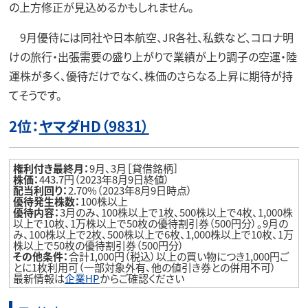
の上方修正が見込めるかもしれません。
9月優待には同社や日本航空、JR各社、私鉄など、コロナ明
けの旅行・出張需要の盛り上がりで業績が上り調子の空運・陸
運株が多く、優待だけでなく、株価のさらなる上昇に期待が持
てそうです。
2位：
ヤマダHD（9831）
権利付き最終月：
9月、3月［貸借銘柄］
株価：
443.7円（2023年8月9日終値）
配当利回り：
2.70%（2023年8月9日時点）
優待発生株数：
100株以上
優待内容：
3月のみ、100株以上で1枚、500株以上で4枚、1,000株
以上で10枚、1万株以上で50枚の優待割引券（500円分）。9月の
み、100株以上で2枚、500株以上で6枚、1,000株以上で10枚、1万
株以上で50枚の優待割引券（500円分）
その他条件：
合計1,000円（税込）以上の買い物につき1,000円ご
とに1枚利用可（一部対象外有、他の値引き券との併用不可）
最新情報は
企業HP
からご確認ください