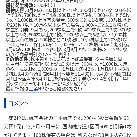
配当利回り：
0.82%（2023年8月9日時点）
優待発生株数：
100株以上
優待内容：
3月のみ、100株以上で1枚、300株以上で2枚、500株以
上で3枚、700株以上で4枚、900株以上で5枚、1,000株以上で5枚
（以下1,000株以上保有の場合、500株ごとに1枚増）、10万株以上
で203枚（以下10万株以上保有の場合、1,000株ごとに1枚増）の
株主割引券。9月のみ、200株以上で1枚、400株以上で2枚、600株
以上で3枚、800株以上で4枚、1,000株以上で5枚（以下1,000株
以上保有の場合、500株ごとに1枚増）、10万株以上で203枚（以
下10万株以上保有の場合、1,000株ごとに1枚増）の株主割引券。
3月のみ、100株以上で各2枚、3月9月ともに200株以上で各2枚
の旅行商品割引券（2～7％割引）
その他条件：
株主割引券は3年以上継続保有（株主名簿に同一
株主番号で連続7回以上記載）の場合、300株以上1,000株未満
の株主には1枚、1,000株以上1万株未満は2枚、1万株以上は3枚
追加。3月の有効期間6月1日～翌年11月30日、9月の有効期間12
月1日～翌々年5月31日。旅行商品割引券（2～7％割引）は「JAL
パック」ツアーで利用可（一部除外商品有）
最新情報は
企業HP
からご確認ください
コメント
第3位
は、航空会社の日本航空です。200株（投資金額約62
万円）保有で、9月・3月末に、国内線片道1区間50%割引券1枚
がもらえます。100株保有の場合は、残念ながら3月末のみ1枚