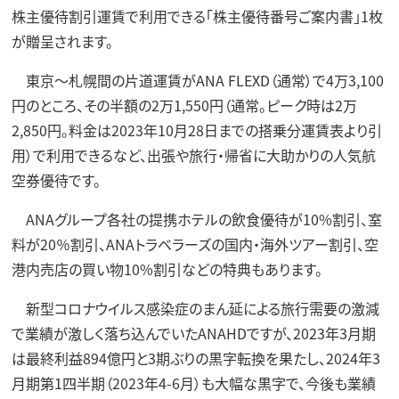
株主優待割引運賃で利用できる「株主優待番号ご案内書」1枚
が贈呈されます。
東京～札幌間の片道運賃がANA FLEXD（通常）で4万3,100
円のところ、その半額の2万1,550円（通常。ピーク時は2万
2,850円。料金は2023年10月28日までの搭乗分運賃表より引
用）で利用できるなど、出張や旅行・帰省に大助かりの人気航
空券優待です。
ANAグループ各社の提携ホテルの飲食優待が10%割引、室
料が20％割引、ANAトラベラーズの国内・海外ツアー割引、空
港内売店の買い物10%割引などの特典もあります。
新型コロナウイルス感染症のまん延による旅行需要の激減
で業績が激しく落ち込んでいたANAHDですが、2023年3月期
は最終利益894億円と3期ぶりの黒字転換を果たし、2024年3
月期第1四半期（2023年4-6月）も大幅な黒字で、今後も業績