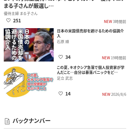
まる子さんが厳選し…
優待主婦 まる子さん
251
NEW
3時間前
日本の米国債売却を避けるための協調介
入
石原 順
34
NEW
19時間前
この夏、キオクシア急落で個人投資家が学
んだこと…自分は暴落パニックをど…
足立 武志
14
NEW
2026/8/6
バックナンバー