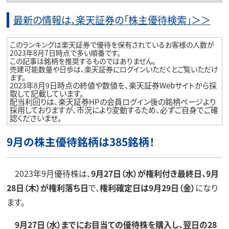
最新の情報は、楽天証券の「株主優待検索」＞＞
このランキングは楽天証券で優待を保有されているお客様の人数が
2023年8月7日時点で多い順番です。
この記事は銘柄を推奨するものではありません。
売建可能数量や日歩は、楽天証券にログインいただくとご覧いただけ
ます。
2023年
月
日時点の終値や数値を、楽天証券Webサイトから採
8
9
取して記載しています。
配当利回りは、楽天証券HPの会員ログイン後の銘柄ページより
採用しておりますが、市況により変動するため、必ずご自身でご確
認くださいませ。
9月の株主優待銘柄は385銘柄！
2023年9月優待株は、
9月27日（水）が権利付き最終日、9月
28日（木）が権利落ち日
で、
権利確定日は9月29日（金）
になり
ます。
9月27日（水）までにお目当ての優待株を購入し、翌日の28