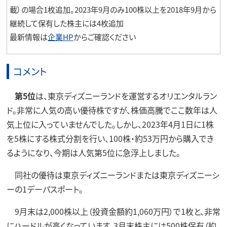
載）の場合1枚追加。2023年9月のみ100株以上を2018年9月から
継続して保有した株主には4枚追加
最新情報は
企業HP
からご確認ください
コメント
第5位
は、東京ディズニーランドを運営するオリエンタルラン
ド。非常に人気の高い優待株ですが、株価高騰でここ数年は人
気上位に入っていませんでした。しかし、2023年4月1日に1株
を5株にする株式分割を行い、100株・約53万円から購入でき
るようになり、今期は人気第5位に急浮上しました。
同社の優待は東京ディズニーランドまたは東京ディズニーシ
ーの1デーパスポート。
9月末は2,000株以上（投資金額約1,060万円）で1枚と、非常
にハードルが高くなっています。3月末株主には500株保有（約