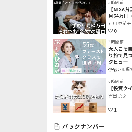
3時間前
【NISA
月64万円
石川 亜希子
0
3時間前
大人こそ
り旅で見
タビュー
トウシル編
0
6時間前
【投資ク
窪田 真之
1
バックナンバー