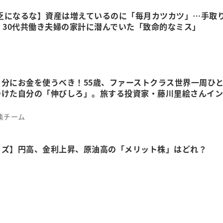
貧乏になるな】資産は増えているのに「毎月カツカツ」…手取
・30代共働き夫婦の家計に潜んでいた「致命的なミス」
自分にお金を使うべき！55歳、ファーストクラス世界一周ひ
つけた自分の「伸びしろ」。旅する投資家・藤川里絵さんイン
集チーム
イズ】円高、金利上昇、原油高の「メリット株」はどれ？