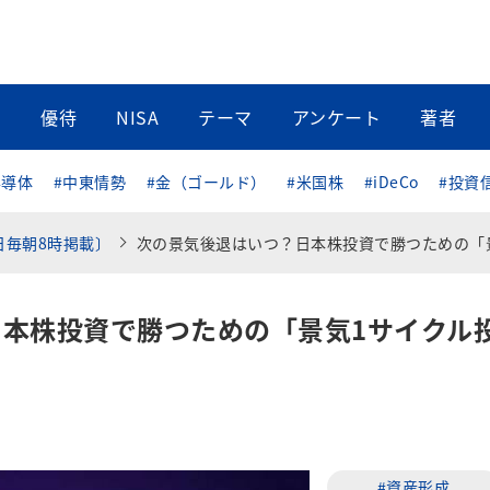
当
優待
NISA
テーマ
アンケート
著者
半導体
#中東情勢
#金（ゴールド）
#米国株
#iDeCo
#投資
日毎朝8時掲載〕
次の景気後退はいつ？日本株投資で勝つための「景気1サイクル投資
本株投資で勝つための「景気1サイクル
#資産形成