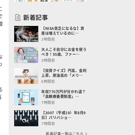
こ
で
新着記事
理
【NISA貧乏になるな】資
産は増えているのに…
3時間前
大人こそ自分にお金を使う
べき！55歳、ファー…
な
3時間前
わ
【投資クイズ】円高、金利
上昇、原油高の「メリ…
6時間前
る
年収770万円が分かれ道？
落
「高額療養費制度」…
7時間前
【2007（平成19）年8月9
日】パリバショ…
7時間前
新着記事一覧はこちら