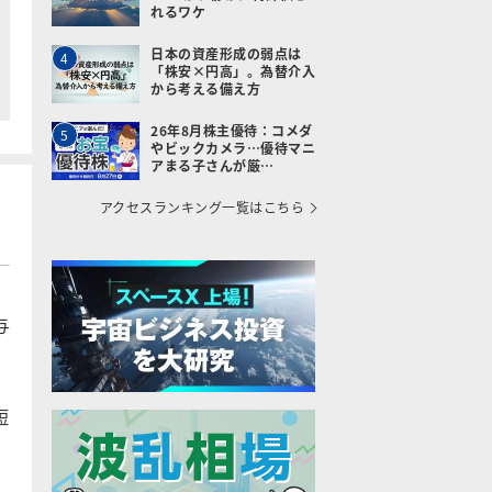
れるワケ
日本の資産形成の弱点は
4
「株安×円高」。為替介入
から考える備え方
26年8月株主優待：コメダ
5
やビックカメラ…優待マニ
アまる子さんが厳…
アクセスランキング一覧はこちら
与
短