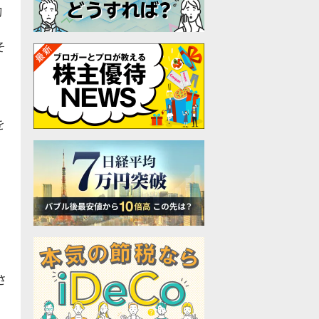
均
そ
を
さ