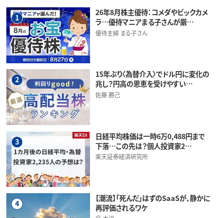
26年8月株主優待：コメダやビックカメ
1
ラ…優待マニアまる子さんが厳…
優待主婦 まる子さん
15年ぶり〈為替介入〉でドル円に変化の
2
兆し？円高の恩恵を受けやすい…
佐藤 勝己
日経平均株価は一時6万0,488円まで
3
下落…この先は？個人投資家2…
楽天証券経済研究所
【潮流】「死んだ」はずのSaaSが、静かに
4
再評価されるワケ