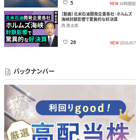
5
NEW
16時間前
［動画］北米石油開発企業各社：ホルムズ
海峡封鎖影響で驚異的な好決算
西 勇太郎
28
NEW
2026/8/7
バックナンバー