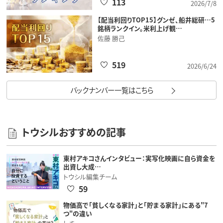
113
2026/7/8
【配当利回りTOP15】グンゼ、船井総研…5
銘柄ランクイン。米利上げ観…
佐藤 勝己
519
2026/6/24
バックナンバー一覧はこちら
トウシルおすすめの記事
東村アキコさんインタビュー：実写化映画に自ら資金を
出資し大成…
トウシル編集チーム
59
物価高で「貧しくなる家計」と「貯まる家計」にある"7
つ"の違い