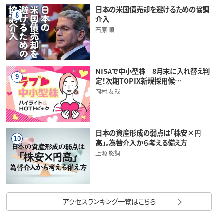
日本の米国債売却を避けるための協調
8
介入
石原 順
NISAで中小型株 8月末に入れ替え判
9
定！次期TOPIX新規採用候…
岡村 友哉
日本の資産形成の弱点は「株安×円
10
高」。為替介入から考える備え方
上源 悠詞
アクセスランキング一覧はこちら