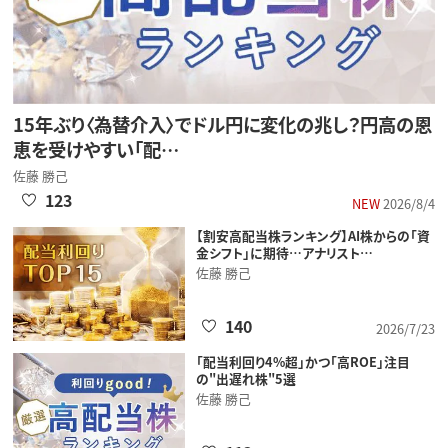
15年ぶり〈為替介入〉でドル円に変化の兆し？円高の恩
恵を受けやすい「配…
佐藤 勝己
123
NEW
2026/8/4
【割安高配当株ランキング】AI株からの「資
金シフト」に期待…アナリスト…
佐藤 勝己
140
2026/7/23
「配当利回り4%超」かつ「高ROE」注目
の"出遅れ株"5選
佐藤 勝己