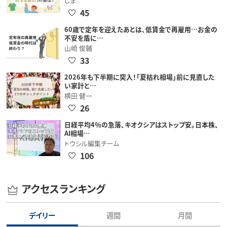
しま
45
60歳で定年を迎えたあとは、低賃金で再雇用…お金の
不安を盾に…
山崎 俊輔
33
2026年も下半期に突入！「夏枯れ相場」前に見直した
い家計と…
横田 健一
26
日経平均4％の急落、キオクシアはストップ安。日本株、
AI相場…
トウシル編集チーム
106
アクセスランキング
デイリー
週間
月間