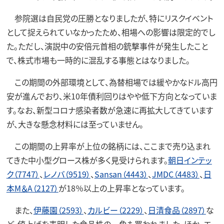
参院選は自民党の圧勝となりましたが、特にリスクイベント
として捉えられていなかったため、相場への影響は限定的でし
た。ただし、演説中の安倍元首相の銃撃事件が発生したこと
で、株式市場も一時的に混乱する事態とはなりました。
この期間の外部環境として、為替相場では緩やかなドル高円
安が進んでおり、米10年債利回りはやや低下方向となっていま
す。なお、新型コロナ感染者数が急速に再拡大してきています
が、大きな懸念材料には至っていません。
この期間の上昇率が上位の銘柄には、ここまで売り込まれ
てきた中小型グロース株が多く見受けられます。
朝日インテッ
ク（7747）
、
レノバ（9519）
、
Sansan（4443）
、
JMDC（4483）
、
日
本M＆A（2127）
が18％以上の上昇率となっています。
また、
伊藤園（2593）
、
カルビー（2229）
、
日清食品（2897）
な