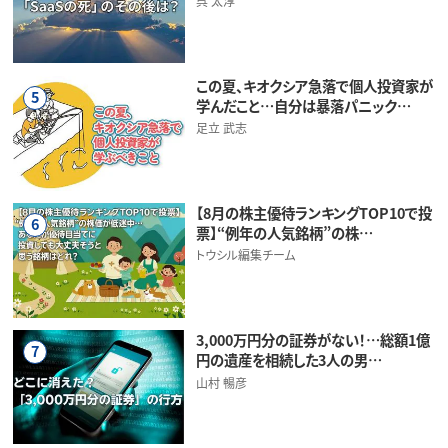
呉 太淳
この夏、キオクシア急落で個人投資家が
5
学んだこと…自分は暴落パニック…
足立 武志
【8月の株主優待ランキングTOP10で投
6
票】“例年の人気銘柄”の株…
トウシル編集チーム
3,000万円分の証券がない！…総額1億
7
円の遺産を相続した3人の男…
山村 暢彦