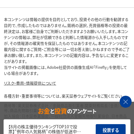
本コンテンツは情報の提供を目的としており、投資その他の行動を勧誘する
目的で、作成したものではありません。銘柄の選択、売買価格等の投資の最
終決定は、お客様ご自身でご判断いただきますようお願いいたします。本コン
テンツの情報は、弊社が信頼できると判断した情報源から入手したものです
が、その情報源の確実性を保証したものではありません。本コンテンツの記
載内容に関するご質問・ご照会等には一切お答え致しかねますので予めご了
承お願い致します。また、本コンテンツの記載内容は、予告なしに変更するこ
とがあります。
当サイトの掲載画像には、Adobe社提供の画像生成AI「Firefly」を使用して
いる場合があります。
リスク・費用・情報提供について
各種方針・重要事項等については、楽天証券ウェブサイトをご覧ください。
商号等：楽天証券株式会社／金融商品取引業者 関東財務局長（金商）第195
お金
投資
と
のアンケート
号、商品先物取引業者
加入協会：日本証券業協会、一般社団法人金融先物取引業協会、日本商品
先物取引協会、一般社団法人第二種金融商品取引業協会、一般社団法人資
産運用業協会
【8月の株主優待ランキングTOP10で投
投票する
票】“例年の人気銘柄”の株価が低迷中…