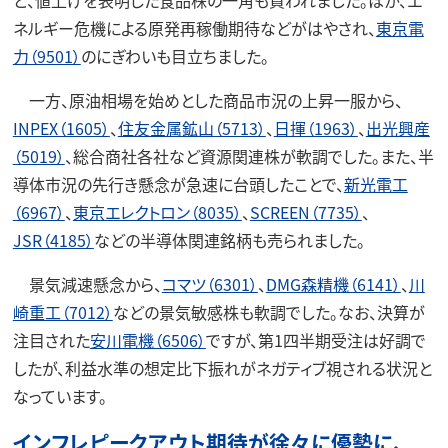
ど、値上げを表明した食品株の一角も買われました。ほか、エ
ネルギー危機による原発再稼働期待などがはやされ、
東京電
力（9501）
のにぎわいも目立ちました。
一方、原油相場を始めとした商品市況の上昇一服から、
INPEX（1605）
、
住友金属鉱山（5713）
、
日揮（1963）
、
出光興産
（5019）
、総合商社各社など資源関連株が軟調でした。また、半
導体市況の先行き懸念が急速に台頭したことで、
新光電工
（6967）
、
東京エレクトロン（8035）
、
SCREEN（7735）
、
JSR（4185）
などの半導体関連銘柄も売られました。
景気減速懸念から、
コマツ（6301）
、
DMG森精機（6141）
、
川
崎重工（7012）
などの景気敏感株も軟調でした。なお、決算が
注目された
安川電機（6506）
ですが、第1四半期受注は好調で
したが、利益水準の想定比下振れがネガティブ視される状況と
なっています。
インフレピークアウト期待が徐々に優勢に、