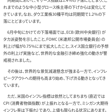
同期間において、マザーズ指数は1.4％の下落にとどまり、こ
れまでのような中小型グロース株主導の下げからは変化して
きています。なお、ダウ工業株30種平均は同期間で1.2％の下
落にとどまっています。
6月中旬にかけての下落場面では、ECB（欧州中央銀行）が
タカ派姿勢を示したこと、FOMC（米連邦公開市場委員会）の
利上げ幅が0.75％にまで拡大したこと、スイス国立銀行の予想
外の利上げ実施など、世界的な金融引き締め強化の動きが警
戒視されました。
その後は、世界的な景気減速懸念が強まる一方で、インフレ
ピークアウトへの期待も高まり始め、下げ渋る動きとなってき
ています。
ただ、米国のインフレ指標は依然としてまちまち（直近では
CPI（消費者物価指数）が上振れとなる一方で、ミシガン大期待
インフレ率は下振れ）であり、上値も限られる状況にあります。