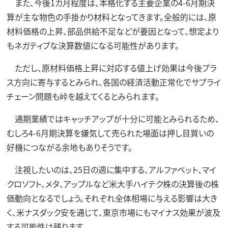
また、今後1カ月程度は、本格化する主要企業の4-6月期決
算が主な物色の手掛かり材料となってきます。全般的には、原
材料価格の上昇、部品供給不足などが要因となって、想定より
もネガティブな決算数値になる可能性があります。
ただし、原材料価格上昇に対応する値上げ効果は今後プラ
ス方向に寄与するとみられ、各国の経済活動正常化でサプライ
チェーン問題も峠を越えてくるとみられます。
通期業績ではキャッチアップが十分に可能とみられるため、
むしろ4-6月期決算を嫌気して売られた場面は押し目買いの
好機につながる余地もありそうです。
注視したいのは、25日の週に集中する、アルファベット、マイ
クロソフト、メタ、アップルなど米大手ハイテク株の決算後の株
価動向となるでしょう。それぞれ全体相場に与える影響は大き
く、米ナスダック安を通じて、東京市場にもマイナス効果が波及
する可能性は残ります。