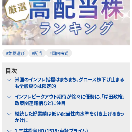
#銘柄選び
#配当
#国内株式
目次
米国のインフレ指標はまちまち、グロース株下げ止まる
も全般戻りは限定的
インフレピークアウト期待が徐々に優勢に、「岸田政権」
政策関連銘柄などに注目
継続した好業績は低い配当性向水準を引き上げるきっ
かけに
1 三井松島HD（1518・東証プライム）