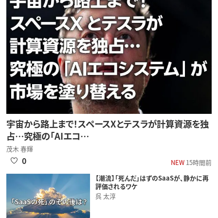
宇宙から路上まで！スペースXとテスラが計算資源を独
占…究極の「AIエコ…
茂木 春輝
0
NEW
15時間前
【潮流】「死んだ」はずのSaaSが、静かに再
評価されるワケ
呉 太淳