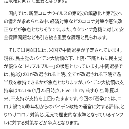
定政権に向けて重要となります。
国内では、新型コロナウイルスの第6波の鎮静化と第7波へ
の備えが求められる中、経済対策などのコロナ対策や憲法改
正などが争点となりそうです。また、ウクライナ危機に対して安
全保障問題なども引き続き重要な課題と見られます。
そして11月8日には、米国で中間選挙が予定されています。
現在、民主党のバイデン大統領の下、上院・下院ともに民主党
が優位な「トリプルブルー」の状態となっています。中間選挙で
は、約3分の1が改選される上院、全てが改選される下院で過
半数を維持できるかが焦点となりますが、バイデン大統領の支
持率は42.1％（4月25日時点、Five Thirty Eight）と、昨夏以
来、不支持が支持を上回ったままです。今回の『選挙』では、コ
ロナ禍での昨年初からのバイデン政権の運営に対する評価、と
りわけコロナ対策と、足元で歴史的な水準となっているインフ
レに対する対策などが争点となります。