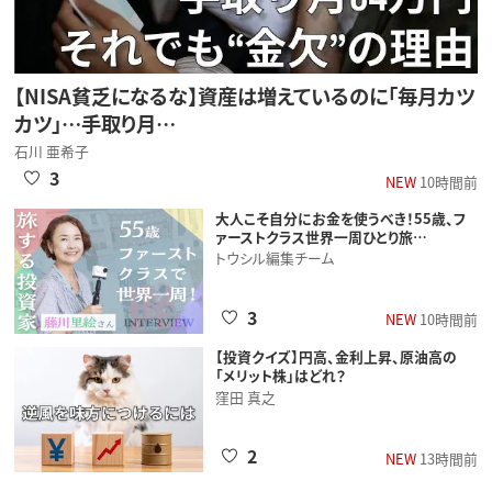
【NISA貧乏になるな】資産は増えているのに「毎月カツ
カツ」…手取り月…
石川 亜希子
3
NEW
10時間前
大人こそ自分にお金を使うべき！55歳、フ
ァーストクラス世界一周ひとり旅…
トウシル編集チーム
3
NEW
10時間前
【投資クイズ】円高、金利上昇、原油高の
「メリット株」はどれ？
窪田 真之
2
NEW
13時間前