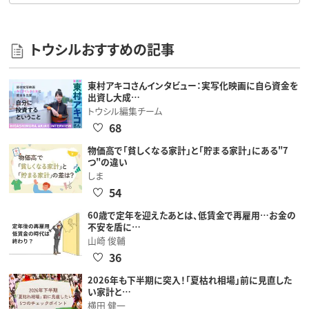
トウシルおすすめの記事
東村アキコさんインタビュー：実写化映画に自ら資金を
出資し大成…
トウシル編集チーム
68
物価高で「貧しくなる家計」と「貯まる家計」にある"7
つ"の違い
しま
54
60歳で定年を迎えたあとは、低賃金で再雇用…お金の
不安を盾に…
山崎 俊輔
36
2026年も下半期に突入！「夏枯れ相場」前に見直した
い家計と…
横田 健一