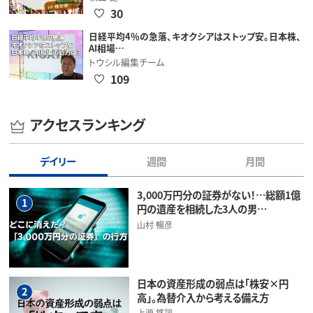
30
日経平均4％の急落、キオクシアはストップ安。日本株、
AI相場…
トウシル編集チーム
109
アクセスランキング
デイリー
週間
月間
3,000万円分の証券がない！…総額1億
1
円の遺産を相続した3人の男…
山村 暢彦
日本の資産形成の弱点は「株安×円
2
高」。為替介入から考える備え方
上源 悠詞