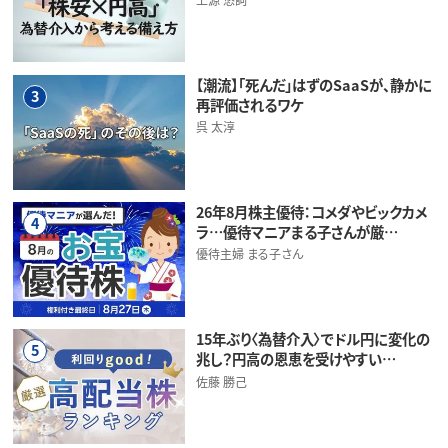
【潮流】「死んだ」はずのSaaSが、静かに
3
再評価されるワケ
呉 太淳
26年8月株主優待：コメダやビックカメ
4
ラ…優待マニアまる子さんが厳…
優待主婦 まる子さん
15年ぶり〈為替介入〉でドル円に変化の
5
兆し？円高の恩恵を受けやすい…
佐藤 勝己