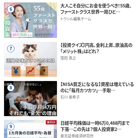
大人こそ自分にお金を使うべき！55歳、
6
ファーストクラス世界一周ひと…
トウシル編集チーム
【投資クイズ】円高、金利上昇、原油高の
7
「メリット株」はどれ？
窪田 真之
【NISA貧乏になるな】資産は増えている
8
のに「毎月カツカツ」…手取…
石川 亜希子
日経平均株価は一時6万0,488円まで
9
下落…この先は？個人投資家2…
楽天証券経済研究所