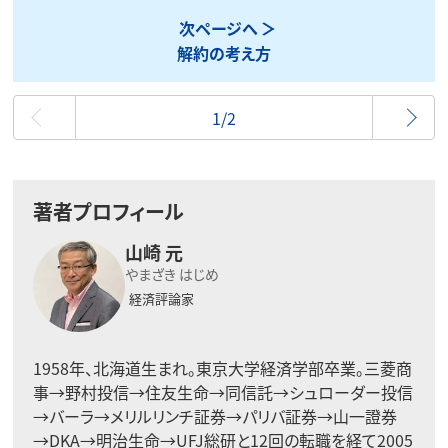
次ページへ
解約の考え方
最初
1/2
著者プロフィール
山崎 元
やまざき はじめ
経済評論家
1958年、北海道生まれ。東京大学経済学部卒業。三菱商
事→野村投信→住友生命→同信託→シュローダー投信
→バーラ→メリルリンチ証券→パリバ証券→山一證券
→DKA→明治生命→UFJ総研と12回の転職を経て2005