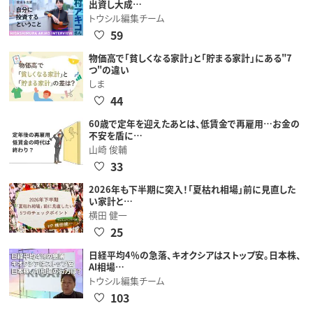
出資し大成…
トウシル編集チーム
59
物価高で「貧しくなる家計」と「貯まる家計」にある"7
つ"の違い
しま
44
60歳で定年を迎えたあとは、低賃金で再雇用…お金の
不安を盾に…
山崎 俊輔
33
2026年も下半期に突入！「夏枯れ相場」前に見直した
い家計と…
横田 健一
25
日経平均4％の急落、キオクシアはストップ安。日本株、
AI相場…
トウシル編集チーム
103