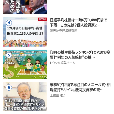
日経平均株価は一時6万0,488円まで
4
下落…この先は？個人投資家2…
楽天証券経済研究所
【8月の株主優待ランキングTOP10で投
5
票】“例年の人気銘柄”の株…
トウシル編集チーム
米株V字回復で再注目のオニール式・相
6
場底打ちサイン。機関投資家の売…
土信田 雅之