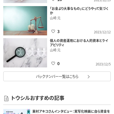
「お金より大事なもの」にどうやって気づく
か
山崎 元
3
2023/12/12
個人の資産運用における人的資本とライ
アビリティ
山崎 元
0
2023/12/5
バックナンバー一覧はこちら
トウシルおすすめの記事
東村アキコさんインタビュー：実写化映画に自ら資金を