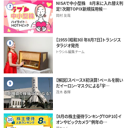
NISAで中小型株 8月末に入れ替え判
7
定！次期TOPIX新規採用候…
岡村 友哉
【1955（昭和30）年8月7日】トランジス
8
タラジオ発売
トウシル編集チーム
【解説】スペースX初決算！ベールを脱い
9
だイーロン・マスクによる「宇…
茂木 春輝
【8月の株主優待ランキングTOP10】イ
10
オンやビックカメラ“例年の…