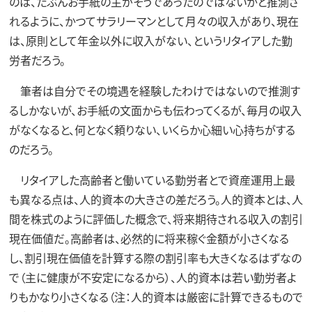
のは、たぶんお手紙の主がそうであったのではないかと推測さ
れるように、かつてサラリーマンとして月々の収入があり、現在
は、原則として年金以外に収入がない、というリタイアした勤
労者だろう。
筆者は自分でその境遇を経験したわけではないので推測す
るしかないが、お手紙の文面からも伝わってくるが、毎月の収入
がなくなると、何となく頼りない、いくらか心細い心持ちがする
のだろう。
リタイアした高齢者と働いている勤労者とで資産運用上最
も異なる点は、人的資本の大きさの差だろう。人的資本とは、人
間を株式のように評価した概念で、将来期待される収入の割引
現在価値だ。高齢者は、必然的に将来稼ぐ金額が小さくなる
し、割引現在価値を計算する際の割引率も大きくなるはずなの
で（主に健康が不安定になるから）、人的資本は若い勤労者よ
りもかなり小さくなる（注：人的資本は厳密に計算できるもので