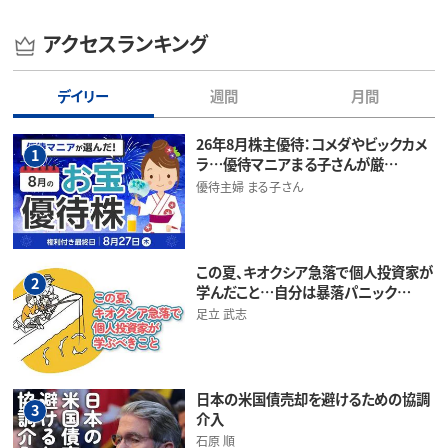
アクセスランキング
デイリー
週間
月間
26年8月株主優待：コメダやビックカメ
1
ラ…優待マニアまる子さんが厳…
優待主婦 まる子さん
この夏、キオクシア急落で個人投資家が
2
学んだこと…自分は暴落パニック…
足立 武志
日本の米国債売却を避けるための協調
3
介入
石原 順