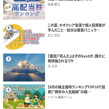
佐藤 勝己
この夏、キオクシア急落で個人投資家が
4
学んだこと…自分は暴落パニック…
足立 武志
【潮流】「死んだ」はずのSaaSが、静かに
5
再評価されるワケ
呉 太淳
【8月の株主優待ランキングTOP10で投
6
票】“例年の人気銘柄”の株…
トウシル編集チーム