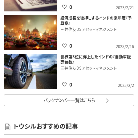
0
2023/2/21
経済成長を後押しするインドの来年度『予
算案』
三井住友DSアセットマネジメント
0
2023/2/16
世界第3位に浮上したインドの『自動車販
売台数』
三井住友DSアセットマネジメント
0
2023/2/2
バックナンバー一覧はこちら
トウシルおすすめの記事