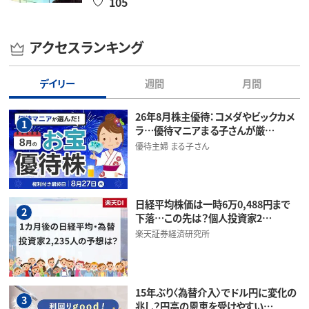
105
アクセスランキング
デイリー
週間
月間
26年8月株主優待：コメダやビックカメ
1
ラ…優待マニアまる子さんが厳…
優待主婦 まる子さん
日経平均株価は一時6万0,488円まで
2
下落…この先は？個人投資家2…
楽天証券経済研究所
15年ぶり〈為替介入〉でドル円に変化の
3
兆し？円高の恩恵を受けやすい…