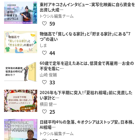
東村アキコさんインタビュー：実写化映画に自ら資金を
出資し大成…
トウシル編集チーム
59
物価高で「貧しくなる家計」と「貯まる家計」にある"7
つ"の違い
しま
44
60歳で定年を迎えたあとは、低賃金で再雇用…お金の
不安を盾に…
山崎 俊輔
33
2026年も下半期に突入！「夏枯れ相場」前に見直した
い家計と…
横田 健一
25
日経平均4％の急落、キオクシアはストップ安。日本株、
AI相場…
トウシル編集チーム