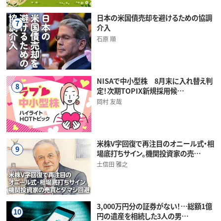
日本の米国債売却を避けるための協調
7
介入
石原 順
NISAで中小型株 8月末に入れ替え判
8
定！次期TOPIX新規採用候…
岡村 友哉
米株V字回復で再注目のオニール式・相
9
場底打ちサイン。機関投資家の売…
土信田 雅之
3,000万円分の証券がない！…総額1億
10
円の遺産を相続した3人の男…