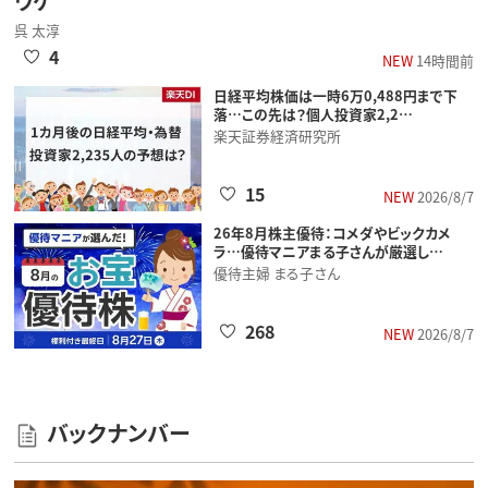
ワケ
呉 太淳
4
NEW
14時間前
日経平均株価は一時6万0,488円まで下
落…この先は？個人投資家2,2…
楽天証券経済研究所
15
NEW
2026/8/7
26年8月株主優待：コメダやビックカメ
ラ…優待マニアまる子さんが厳選し…
優待主婦 まる子さん
268
NEW
2026/8/7
バックナンバー