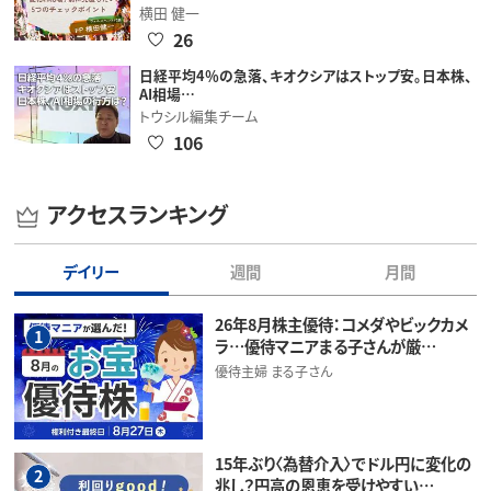
横田 健一
26
日経平均4％の急落、キオクシアはストップ安。日本株、
AI相場…
トウシル編集チーム
106
アクセスランキング
デイリー
週間
月間
26年8月株主優待：コメダやビックカメ
1
ラ…優待マニアまる子さんが厳…
優待主婦 まる子さん
15年ぶり〈為替介入〉でドル円に変化の
2
兆し？円高の恩恵を受けやすい…