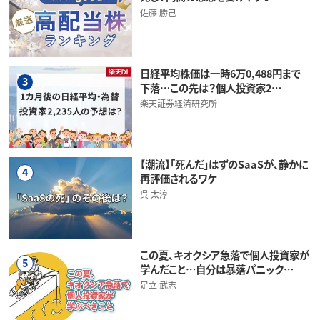
佐藤 勝己
日経平均株価は一時6万0,488円まで
3
下落…この先は？個人投資家2…
楽天証券経済研究所
【潮流】「死んだ」はずのSaaSが、静かに
4
再評価されるワケ
呉 太淳
この夏、キオクシア急落で個人投資家が
5
学んだこと…自分は暴落パニック…
足立 武志