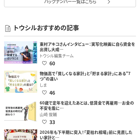
バックナンバー一覧はこちら
トウシルおすすめの記事
東村アキコさんインタビュー：実写化映画に自ら資金を
出資し大成…
トウシル編集チーム
60
物価高で「貧しくなる家計」と「貯まる家計」にある"7
つ"の違い
しま
46
60歳で定年を迎えたあとは、低賃金で再雇用…お金の
不安を盾に…
山崎 俊輔
33
2026年も下半期に突入！「夏枯れ相場」前に見直した
い家計と…