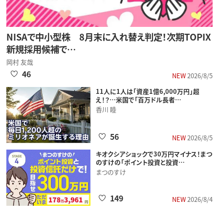
NISAで中小型株 8月末に入れ替え判定！次期TOPIX
新規採用候補で…
岡村 友哉
46
NEW
2026/8/5
11人に1人は「資産1億6,000万円」超
え！？…米国で「百万ドル長者…
香川 睦
56
NEW
2026/8/5
キオクシアショックで30万円マイナス！まつ
のすけの「ポイント投資と投資…
まつのすけ
149
NEW
2026/8/4