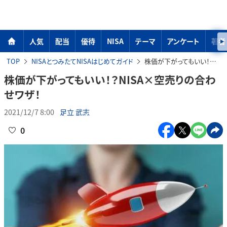
人気
配当
優待
NISA
テーマ
アンケート
著者
TOP
NISAとつみたてNISAはじめてガイド
株価が下がってもいい！？NISA×空売りの合わせワザ！
株価が下がってもいい！？NISA×空売りの合わ
せワザ！
2021/12/7 8:00
足立 武志
0