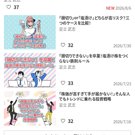
37
NEW
2026/8/6
「損切り」or「塩漬け」どちらが高リスク？三
つのケースを比較！
足立 武志
32
2026/7/30
「損切りできない」を卒業！塩漬け株をつく
らない鉄則ルール
足立 武志
33
2026/7/23
「株価が高すぎて手が届かない！」そんな人
でもトレンドに乗れる投資戦略
足立 武志
32
2026/7/16