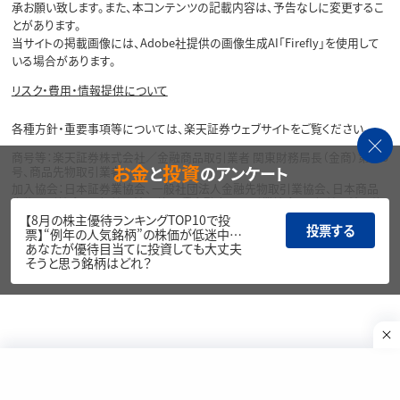
承お願い致します。また、本コンテンツの記載内容は、予告なしに変更するこ
とがあります。
当サイトの掲載画像には、Adobe社提供の画像生成AI「Firefly」を使用して
いる場合があります。
リスク・費用・情報提供について
各種方針・重要事項等については、楽天証券ウェブサイトをご覧ください。
商号等：楽天証券株式会社／金融商品取引業者 関東財務局長（金商）第195
お金
投資
と
のアンケート
号、商品先物取引業者
加入協会：日本証券業協会、一般社団法人金融先物取引業協会、日本商品
先物取引協会、一般社団法人第二種金融商品取引業協会、一般社団法人資
産運用業協会
【8月の株主優待ランキングTOP10で投
投票する
票】“例年の人気銘柄”の株価が低迷中…
Copyright©
あなたが優待目当てに投資しても大丈夫
1999-2026 Rakuten Securities, Inc. All
そうと思う銘柄はどれ？
Rights Reserved.