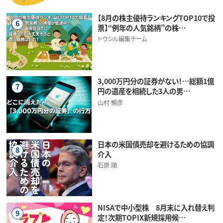
【8月の株主優待ランキングTOP10で投
6
票】“例年の人気銘柄”の株…
トウシル編集チーム
3,000万円分の証券がない！…総額1億
7
円の遺産を相続した3人の男…
山村 暢彦
日本の米国債売却を避けるための協調
8
介入
石原 順
NISAで中小型株 8月末に入れ替え判
9
定！次期TOPIX新規採用候…