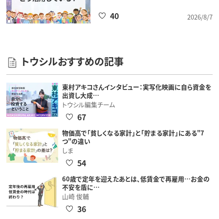
40
2026/8/7
トウシルおすすめの記事
東村アキコさんインタビュー：実写化映画に自ら資金を
出資し大成…
トウシル編集チーム
67
物価高で「貧しくなる家計」と「貯まる家計」にある"7
つ"の違い
しま
54
60歳で定年を迎えたあとは、低賃金で再雇用…お金の
不安を盾に…
山崎 俊輔
36