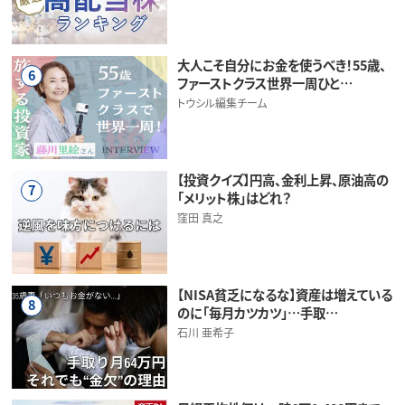
大人こそ自分にお金を使うべき！55歳、
6
ファーストクラス世界一周ひと…
トウシル編集チーム
【投資クイズ】円高、金利上昇、原油高の
7
「メリット株」はどれ？
窪田 真之
【NISA貧乏になるな】資産は増えている
8
のに「毎月カツカツ」…手取…
石川 亜希子