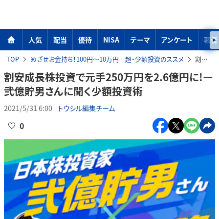
人気
配当
優待
NISA
テーマ
アンケート
著者
TOP
めざせお金持ち！100円～10万円 超・少額投資のススメ
割安成長株投資で元手250万円を2.6億円に!―弐億貯男さんに聞く少額投資術
割安成長株投資で元手250万円を2.6億円に!―
弐億貯男さんに聞く少額投資術
2021/5/31 6:00
トウシル編集チーム
0