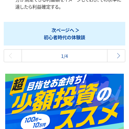
達したら利益確定する。
次ページへ
初心者時代の体験談
最初
1/4