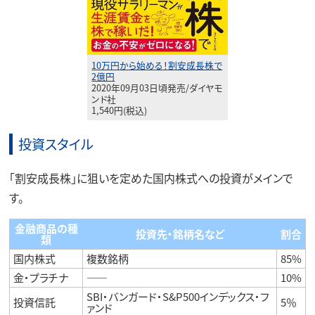
10万円から始める！割安成長株で
2億円
2020年09月03日頃発売/ダイヤモ
ンド社
1,540円(税込)
投資スタイル
「割安成長株」に狙いを定めた国内株式への投資がメインで
す。
金融商品の種
投資先・銘柄名など
割合
類
国内株式
複数銘柄
85%
金・プラチナ
――
10%
SBI・バンガード・S&P500インデックス・フ
投資信託
5％
ァンド