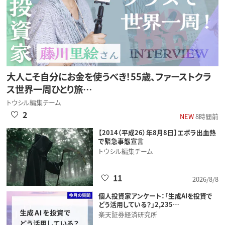
大人こそ自分にお金を使うべき！55歳、ファーストクラ
ス世界一周ひとり旅…
トウシル編集チーム
2
NEW
8時間前
【2014（平成26）年8月8日】エボラ出血熱
で緊急事態宣言
トウシル編集チーム
11
2026/8/8
個人投資家アンケート：「生成AIを投資で
どう活用している？」2,235…
楽天証券経済研究所