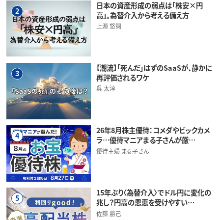
日本の資産形成の弱点は「株安×円
2
高」。為替介入から考える備え方
上源 悠詞
【潮流】「死んだ」はずのSaaSが、静かに
3
再評価されるワケ
呉 太淳
26年8月株主優待：コメダやビックカメ
4
ラ…優待マニアまる子さんが厳…
優待主婦 まる子さん
15年ぶり〈為替介入〉でドル円に変化の
5
兆し？円高の恩恵を受けやすい…
佐藤 勝己