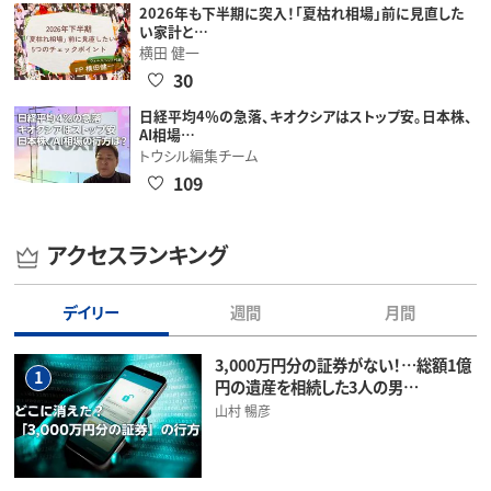
2026年も下半期に突入！「夏枯れ相場」前に見直した
い家計と…
横田 健一
30
日経平均4％の急落、キオクシアはストップ安。日本株、
AI相場…
トウシル編集チーム
109
アクセスランキング
デイリー
週間
月間
3,000万円分の証券がない！…総額1億
1
円の遺産を相続した3人の男…
山村 暢彦