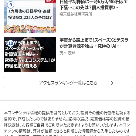
日経平均株価は一時6万0,488円まで
9
下落…この先は？個人投資家2…
楽天証券経済研究所
宇宙から路上まで！スペースXとテスラ
10
が計算資源を独占…究極の「AI…
茂木 春輝
アクセスランキング一覧はこちら
本コンテンツは情報の提供を目的としており、投資その他の行動を勧誘する
目的で、作成したものではありません。銘柄の選択、売買価格等の投資の最
終決定は、お客様ご自身でご判断いただきますようお願いいたします。本コン
テンツの情報は、弊社が信頼できると判断した情報源から入手したものです