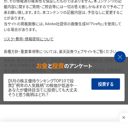
が、その情報源の確実性を保証したものではありません。本コンテンツの記
載内容に関するご質問・ご照会等には一切お答え致しかねますので予めご了
承お願い致します。また、本コンテンツの記載内容は、予告なしに変更するこ
とがあります。
当サイトの掲載画像には、Adobe社提供の画像生成AI「Firefly」を使用して
いる場合があります。
リスク・費用・情報提供について
各種方針・重要事項等については、楽天証券ウェブサイトをご覧ください。
商号等：楽天証券株式会社／金融商品取引業者 関東財務局長（金商）第195
お金
投資
と
のアンケート
号、商品先物取引業者
加入協会：日本証券業協会、一般社団法人金融先物取引業協会、日本商品
先物取引協会、一般社団法人第二種金融商品取引業協会、一般社団法人資
産運用業協会
【8月の株主優待ランキングTOP10で投
投票する
票】“例年の人気銘柄”の株価が低迷中…
Copyright©
あなたが優待目当てに投資しても大丈夫
1999-2026 Rakuten Securities, Inc. All
そうと思う銘柄はどれ？
Rights Reserved.