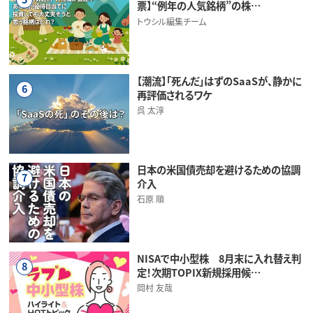
票】“例年の人気銘柄”の株…
トウシル編集チーム
【潮流】「死んだ」はずのSaaSが、静かに
6
再評価されるワケ
呉 太淳
日本の米国債売却を避けるための協調
7
介入
石原 順
NISAで中小型株 8月末に入れ替え判
8
定！次期TOPIX新規採用候…
岡村 友哉