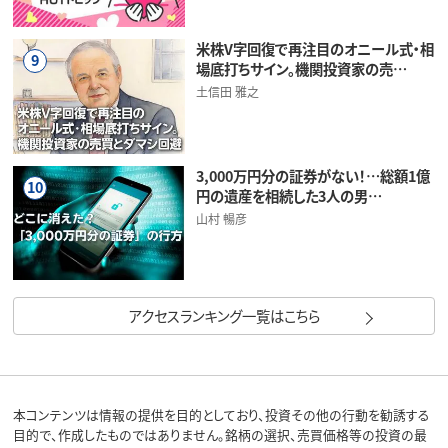
米株V字回復で再注目のオニール式・相
9
場底打ちサイン。機関投資家の売…
土信田 雅之
3,000万円分の証券がない！…総額1億
10
円の遺産を相続した3人の男…
山村 暢彦
アクセスランキング一覧はこちら
本コンテンツは情報の提供を目的としており、投資その他の行動を勧誘する
目的で、作成したものではありません。銘柄の選択、売買価格等の投資の最