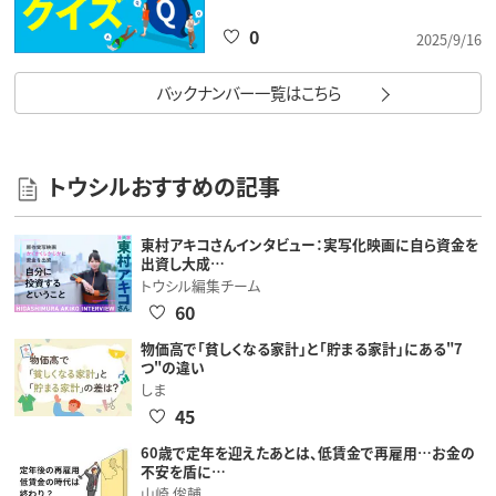
0
2025/9/16
バックナンバー一覧はこちら
トウシルおすすめの記事
東村アキコさんインタビュー：実写化映画に自ら資金を
出資し大成…
トウシル編集チーム
60
物価高で「貧しくなる家計」と「貯まる家計」にある"7
つ"の違い
しま
45
60歳で定年を迎えたあとは、低賃金で再雇用…お金の
不安を盾に…
山崎 俊輔