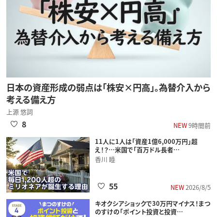
日本の資産形成の弱点は「株安×円高」。為替介入から
考える備え方
上源 悠詞
8
NEW
9時間前
11人に1人は「資産1億6,000万円」超
え！？…米国で「百万ドル長者…
香川 睦
55
NEW
2026/8/5
キオクシアショックで30万円マイナス！まつ
のすけの「ポイント投資と投資…