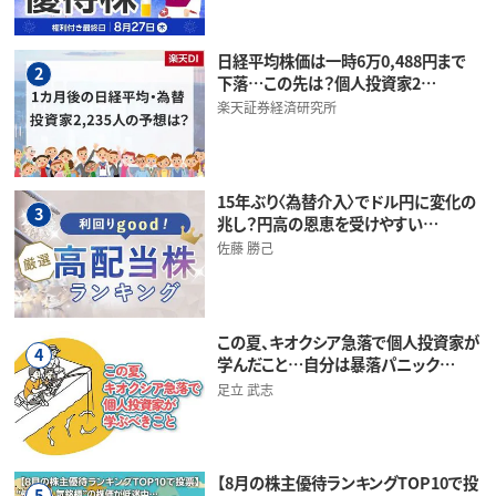
日経平均株価は一時6万0,488円まで
2
下落…この先は？個人投資家2…
楽天証券経済研究所
15年ぶり〈為替介入〉でドル円に変化の
3
兆し？円高の恩恵を受けやすい…
佐藤 勝己
この夏、キオクシア急落で個人投資家が
4
学んだこと…自分は暴落パニック…
足立 武志
【8月の株主優待ランキングTOP10で投
5