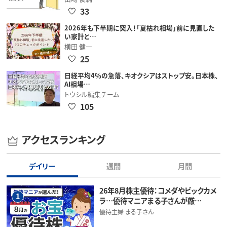
33
2026年も下半期に突入！「夏枯れ相場」前に見直した
い家計と…
横田 健一
25
日経平均4％の急落、キオクシアはストップ安。日本株、
AI相場…
トウシル編集チーム
105
アクセスランキング
デイリー
週間
月間
26年8月株主優待：コメダやビックカメ
1
ラ…優待マニアまる子さんが厳…
優待主婦 まる子さん