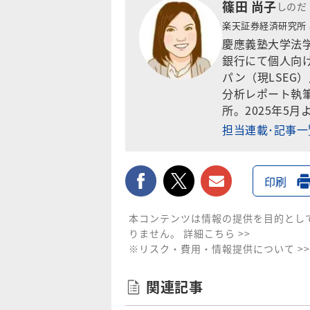
篠田 尚子
しのだ
楽天証券経済研究所
慶應義塾大学法
銀行にて個人向け
パン（現LSEG
分析レポート執筆
所。2025年5月
担当連載･記事
facebook
twitter
メールで送
印刷
本コンテンツは情報の提供を目的とし
りません。
詳細こちら >>
※リスク・費用・情報提供について >>
関連記事