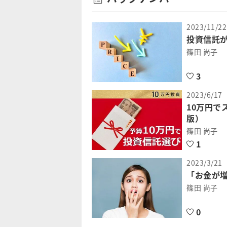
2023/11/22
投資信託
篠田 尚子
3
2023/6/17
10万円で
版）
篠田 尚子
1
2023/3/21
「お金が
篠田 尚子
0