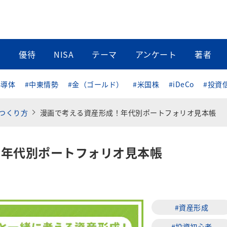
当
優待
NISA
テーマ
アンケート
著者
半導体
#中東情勢
#金（ゴールド）
#米国株
#iDeCo
#投資
つくり方
漫画で考える資産形成！年代別ポートフォリオ見本帳
！年代別ポートフォリオ見本帳
#資産形成
#投資初心者