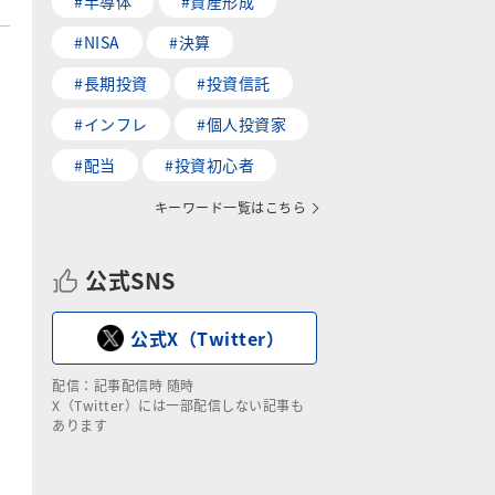
#半導体
#資産形成
#NISA
#決算
#長期投資
#投資信託
#インフレ
#個人投資家
#配当
#投資初心者
キーワード一覧はこちら
公式SNS
公式X（Twitter）
配信：記事配信時 随時
X（Twitter）には一部配信しない記事も
あります