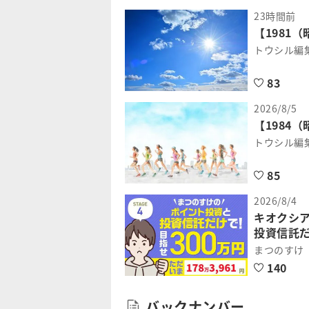
23時間前
【1981
トウシル編
83
2026/8/5
【1984
トウシル編
85
2026/8/4
キオクシ
投資信託だ
まつのすけ
140
バックナンバー