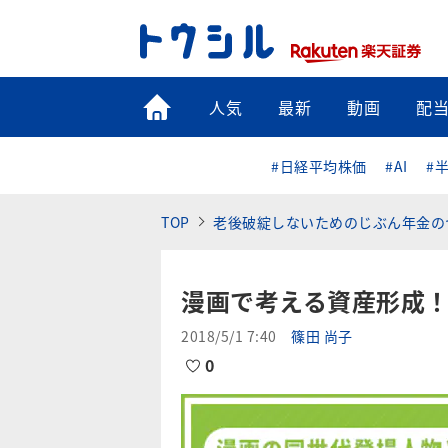
トップ
人気
最新
動画
配
#日経平均株価
#AI
#
TOP
老後破綻しないためのじぶん年金の
漫画で考える資産形成
2018/5/1 7:40
篠田 尚子
0