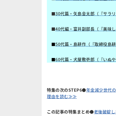
■
30代篇・矢島金太郎（『サラ
■
40代編・富井副部長（『美味
■
50代篇・島耕作（『取締役島
■
60代篇・犬屋敷壱郎（『いぬ
特集の次のSTEP6●
年金減少世代の
理由を読む≫≫
この記事の特集まとめ
●
老後破綻し