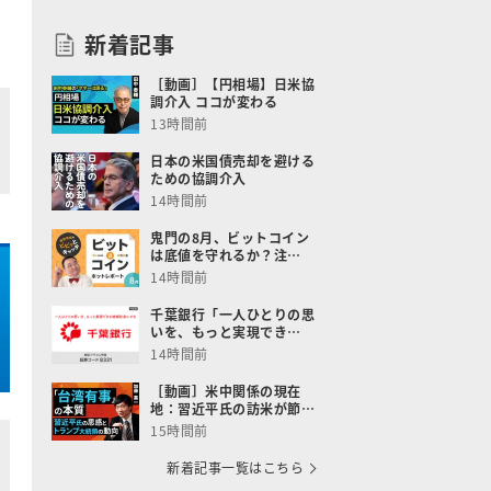
新着記事
［動画］【円相場】日米協
調介入 ココが変わる
13時間前
日本の米国債売却を避ける
ための協調介入
14時間前
鬼門の8月、ビットコイン
は底値を守れるか？注…
14時間前
千葉銀行「一人ひとりの思
いを、もっと実現でき…
14時間前
［動画］米中関係の現在
地：習近平氏の訪米が節…
15時間前
新着記事一覧はこちら