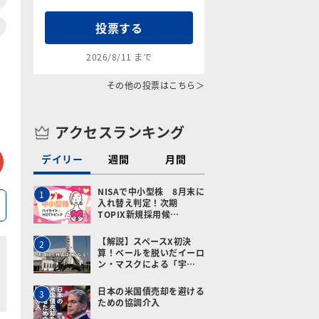
投票する
2026/8/11 まで
その他の投票はこちら＞
アクセスランキング
tter
メールで送る
デイリー
週間
月間
NISAで中小型株 8月末に
1
入れ替え判定！次期
TOPIX新規採用候…
【解説】スペースX初決
2
算！ベールを脱いだイーロ
ン・マスクによる「宇…
日本の米国債売却を避ける
3
ための協調介入