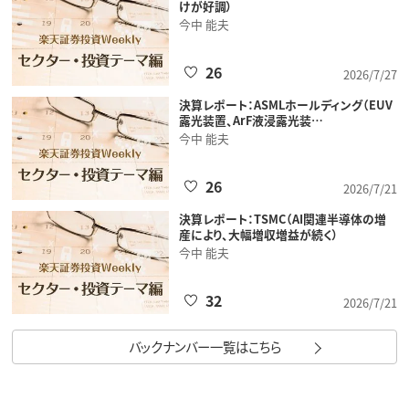
けが好調）
今中 能夫
26
2026/7/27
決算レポート：ASMLホールディング（EUV
露光装置、ArF液浸露光装…
今中 能夫
26
2026/7/21
決算レポート：TSMC（AI関連半導体の増
産により、大幅増収増益が続く）
今中 能夫
32
2026/7/21
バックナンバー一覧はこちら