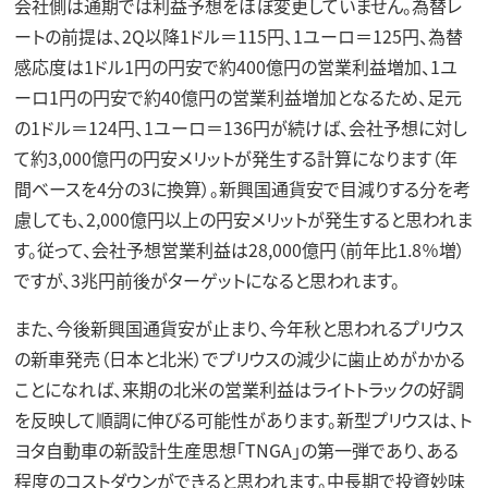
会社側は通期では利益予想をほぼ変更していません。為替レ
ートの前提は、2Q以降1ドル＝115円、1ユーロ＝125円、為替
感応度は1ドル1円の円安で約400億円の営業利益増加、1ユ
ーロ1円の円安で約40億円の営業利益増加となるため、足元
の1ドル＝124円、1ユーロ＝136円が続けば、会社予想に対し
て約3,000億円の円安メリットが発生する計算になります（年
間ベースを4分の3に換算）。新興国通貨安で目減りする分を考
慮しても、2,000億円以上の円安メリットが発生すると思われま
す。従って、会社予想営業利益は28,000億円（前年比1.8％増）
ですが、3兆円前後がターゲットになると思われます。
また、今後新興国通貨安が止まり、今年秋と思われるプリウス
の新車発売（日本と北米）でプリウスの減少に歯止めがかかる
ことになれば、来期の北米の営業利益はライトトラックの好調
を反映して順調に伸びる可能性があります。新型プリウスは、ト
ヨタ自動車の新設計生産思想「TNGA」の第一弾であり、ある
程度のコストダウンができると思われます。中長期で投資妙味