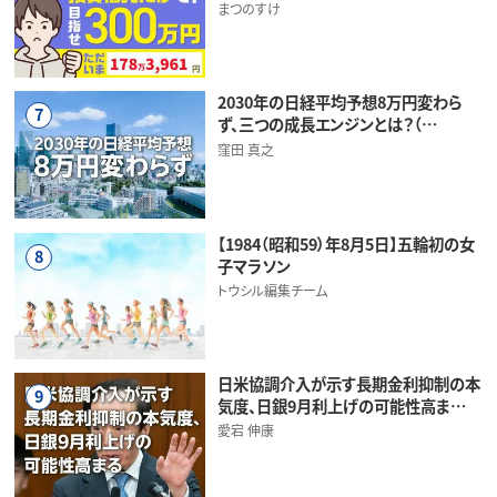
まつのすけ
2030年の日経平均予想8万円変わら
7
ず、三つの成長エンジンとは？（…
窪田 真之
【1984（昭和59）年8月5日】五輪初の女
8
子マラソン
トウシル編集チーム
日米協調介入が示す長期金利抑制の本
9
気度、日銀9月利上げの可能性高ま…
愛宕 伸康