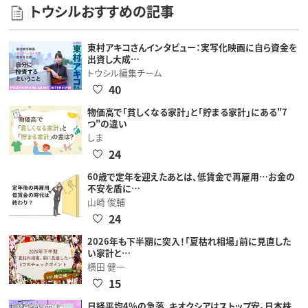
トウシルおすすめの記事
東村アキコさんインタビュー：実写化映画に自ら資金を
出資し大成…
トウシル編集チーム
40
物価高で「貧しくなる家計」と「貯まる家計」にある"7
つ"の違い
しま
24
60歳で定年を迎えたあとは、低賃金で再雇用…お金の
不安を盾に…
山崎 俊輔
24
2026年も下半期に突入！「夏枯れ相場」前に見直した
い家計と…
横田 健一
15
日経平均4％の急落、キオクシアはストップ安。日本株、