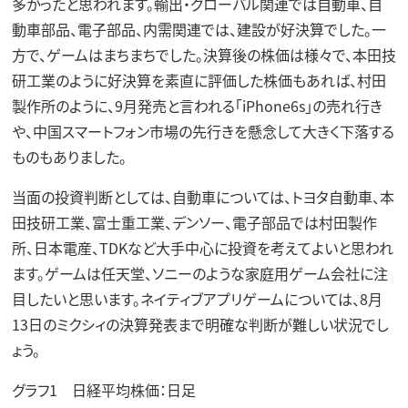
多かったと思われます。輸出・グローバル関連では自動車、自
動車部品、電子部品、内需関連では、建設が好決算でした。一
方で、ゲームはまちまちでした。決算後の株価は様々で、本田技
研工業のように好決算を素直に評価した株価もあれば、村田
製作所のように、9月発売と言われる「iPhone6s」の売れ行き
や、中国スマートフォン市場の先行きを懸念して大きく下落する
ものもありました。
当面の投資判断としては、自動車については、トヨタ自動車、本
田技研工業、富士重工業、デンソー、電子部品では村田製作
所、日本電産、TDKなど大手中心に投資を考えてよいと思われ
ます。ゲームは任天堂、ソニーのような家庭用ゲーム会社に注
目したいと思います。ネイティブアプリゲームについては、8月
13日のミクシィの決算発表まで明確な判断が難しい状況でし
ょう。
グラフ1 日経平均株価：日足