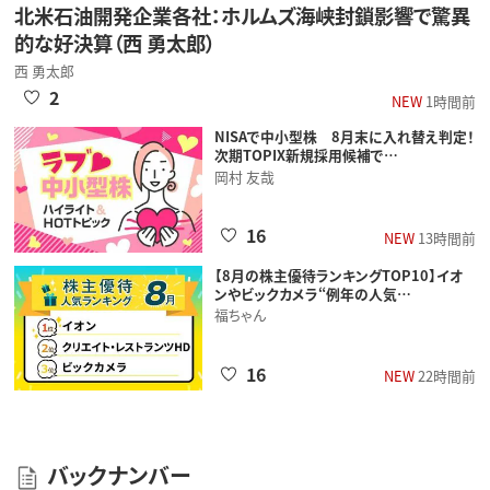
北米石油開発企業各社：ホルムズ海峡封鎖影響で驚異
的な好決算（西 勇太郎）
西 勇太郎
2
NEW
1時間前
NISAで中小型株 8月末に入れ替え判定！
次期TOPIX新規採用候補で…
岡村 友哉
16
NEW
13時間前
【8月の株主優待ランキングTOP10】イオ
ンやビックカメラ“例年の人気…
福ちゃん
16
NEW
22時間前
バックナンバー