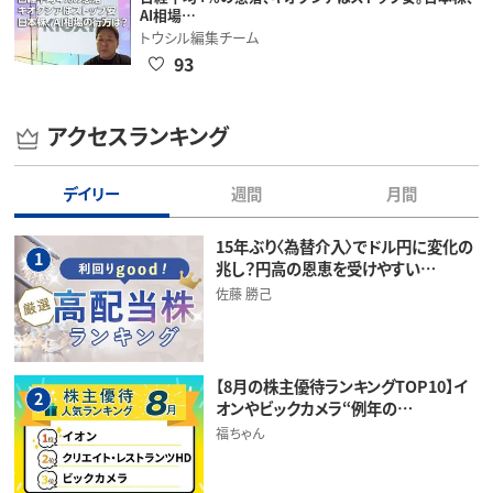
AI相場…
トウシル編集チーム
93
アクセスランキング
デイリー
週間
月間
15年ぶり〈為替介入〉でドル円に変化の
1
兆し？円高の恩恵を受けやすい…
佐藤 勝己
【8月の株主優待ランキングTOP10】イ
2
オンやビックカメラ“例年の…
福ちゃん