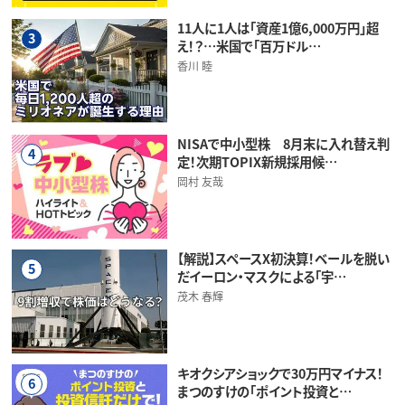
11人に1人は「資産1億6,000万円」超
3
え！？…米国で「百万ドル…
香川 睦
NISAで中小型株 8月末に入れ替え判
4
定！次期TOPIX新規採用候…
岡村 友哉
【解説】スペースX初決算！ベールを脱い
5
だイーロン・マスクによる「宇…
茂木 春輝
キオクシアショックで30万円マイナス！
6
まつのすけの「ポイント投資と…