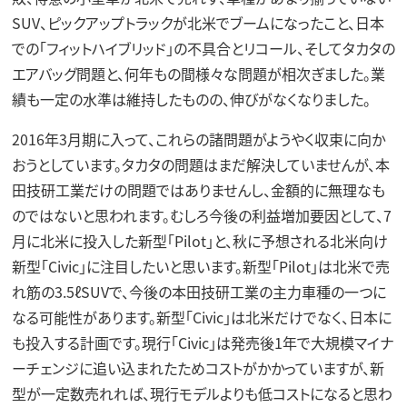
SUV、ピックアップトラックが北米でブームになったこと、日本
での「フィットハイブリッド」の不具合とリコール、そしてタカタの
エアバッグ問題と、何年もの間様々な問題が相次ぎました。業
績も一定の水準は維持したものの、伸びがなくなりました。
2016年3月期に入って、これらの諸問題がようやく収束に向か
おうとしています。タカタの問題はまだ解決していませんが、本
田技研工業だけの問題ではありませんし、金額的に無理なも
のではないと思われます。むしろ今後の利益増加要因として、7
月に北米に投入した新型「Pilot」と、秋に予想される北米向け
新型「Civic」に注目したいと思います。新型「Pilot」は北米で売
れ筋の3.5ℓSUVで、今後の本田技研工業の主力車種の一つに
なる可能性があります。新型「Civic」は北米だけでなく、日本に
も投入する計画です。現行「Civic」は発売後1年で大規模マイナ
ーチェンジに追い込まれたためコストがかかっていますが、新
型が一定数売れれば、現行モデルよりも低コストになると思わ