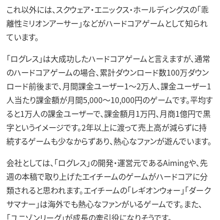
これ以外には、スクウェア・エニックス・ホールディングスの「乖
離性ミリオンアーサー」などがハードコアゲームとして知られ
ています。
「ログレス」は大成功したハードコアゲームと言えますが、通常
のハードコアゲームの場合、累計ダウンロード数100万ダウン
ロード前後まで、月間課金ユーザー1～2万人、課金ユーザー1
人当たり課金額が月間5,000～10,000円のゲームです。平均す
ると1万人の課金ユーザーで、課金額月1万円、月商1億円で黒
字というイメージです。2年以上に渡って売上高が減らずに持
続するゲームも少なからずあり、熱心なファンが遊んでいます。
会社としては、「ログレス」の開発・運営元であるAimingや、先
週の本稿で取り上げたエイチームのゲームがハードコアに分
類されると思われます。エイチームの「レギオンウォー」「ダーク
サマナー」は海外でも熱心なファンがいるゲームです。また、
「ユニゾンリーグ」が成長の牽引役になりそうです。