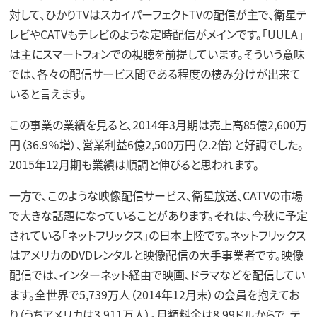
対して、ひかりTVはスカイパーフェクトTVの配信が主で、衛星テ
レビやCATVもテレビのような定時配信がメインです。「UULA」
は主にスマートフォンでの視聴を前提しています。そういう意味
では、各々の配信サービス間である程度の棲み分けが出来て
いると言えます。
この事業の業績を見ると、2014年3月期は売上高85億2,600万
円（36.9％増）、営業利益6億2,500万円（2.2倍）と好調でした。
2015年12月期も業績は順調と伸びると思われます。
一方で、このような映像配信サービス、衛星放送、CATVの市場
で大きな話題になっていることがあります。それは、今秋に予定
されている「ネットフリックス」の日本上陸です。ネットフリックス
はアメリカのDVDレンタルと映像配信の大手事業者です。映像
配信では、インターネット経由で映画、ドラマなどを配信してい
ます。全世界で5,739万人（2014年12月末）の会員を抱えてお
り（うちアメリカは3,911万人）。月額料金は8.99ドルからで、テ