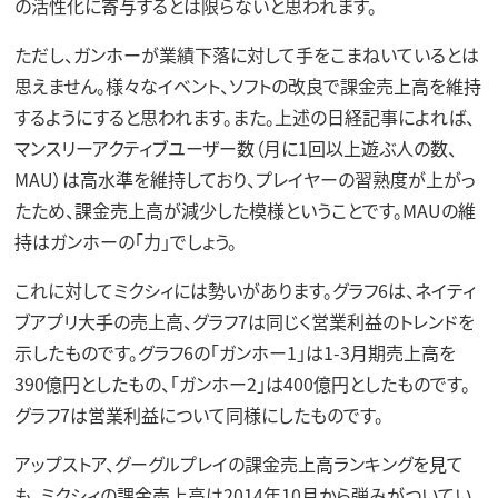
の活性化に寄与するとは限らないと思われます。
ただし、ガンホーが業績下落に対して手をこまねいているとは
思えません。様々なイベント、ソフトの改良で課金売上高を維持
するようにすると思われます。また。上述の日経記事によれば、
マンスリーアクティブユーザー数（月に1回以上遊ぶ人の数、
MAU）は高水準を維持しており、プレイヤーの習熟度が上がっ
たため、課金売上高が減少した模様ということです。MAUの維
持はガンホーの「力」でしょう。
これに対してミクシィには勢いがあります。グラフ6は、ネイティ
ブアプリ大手の売上高、グラフ7は同じく営業利益のトレンドを
示したものです。グラフ6の「ガンホー1」は1-3月期売上高を
390億円としたもの、「ガンホー2」は400億円としたものです。
グラフ7は営業利益について同様にしたものです。
アップストア、グーグルプレイの課金売上高ランキングを見て
も、ミクシィの課金売上高は2014年10月から弾みがついてい