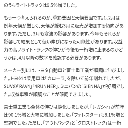
のうちライトトラックは9.5％増でした。
もう一つ考えられるのが、季節要因と天候要因です。1、2月は
例年天候が厳しく、天候が緩む3月に販売が増加する傾向があ
ります。ただし、3月も寒波の影響があります。今年もそれらが
影響して結果として低い伸びになった可能性があります。収益
力の高いライトトラックの伸びが今後も一桁増に止まるのかど
うかは、4月以降の数字を確認する必要があります。
メーカー別には、トヨタ自動車と富士重工業が順調に伸びまし
た。トヨタは乗用車は「カローラ」を除いて前年割れでしたが、
SUVの「RAV4」「4RUNNER」、ミニバンの「SIENNA」が好調でし
た。収益車種が順調なことが確認できました。
富士重工業も全体の伸びは鈍化しましたが、「レガシィ」が前年
比90.1％増と大幅に増加しました。「フォレスター」も8.1％増と
堅調でした。ただし、「アウトバック」と「クロストレック」は一桁