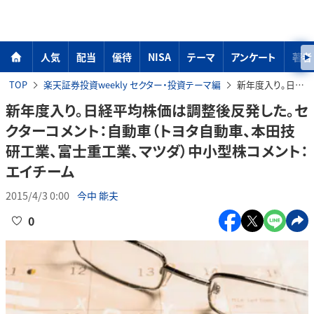
人気
配当
優待
NISA
テーマ
アンケート
著者
TOP
楽天証券投資weekly セクター・投資テーマ編
新年度入り。日経平均株価は調整後反発した。セクターコメント：自動車（トヨタ自動車、本田技研工業、富士重工業、マツダ）中小型株コメント：エイチーム
新年度入り。日経平均株価は調整後反発した。セ
クターコメント：自動車（トヨタ自動車、本田技
研工業、富士重工業、マツダ）中小型株コメント：
エイチーム
2015/4/3 0:00
今中 能夫
0