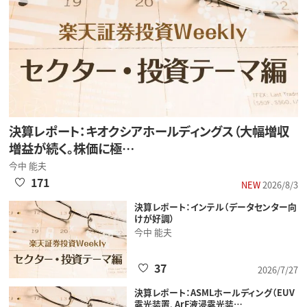
決算レポート：キオクシアホールディングス（大幅増収
増益が続く。株価に極…
今中 能夫
171
NEW
2026/8/3
決算レポート：インテル（データセンター向
けが好調）
今中 能夫
37
2026/7/27
決算レポート：ASMLホールディング（EUV
露光装置、ArF液浸露光装…