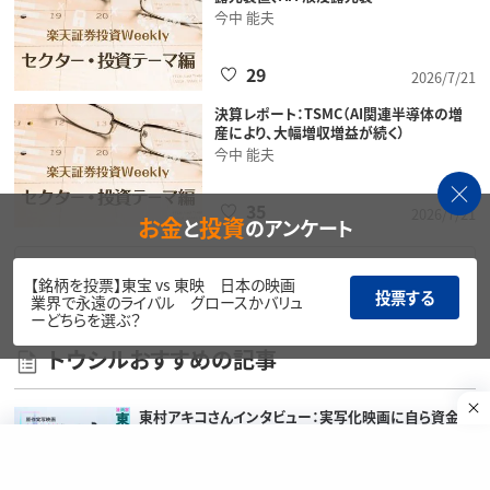
今中 能夫
29
2026/7/21
決算レポート：TSMC（AI関連半導体の増
産により、大幅増収増益が続く）
今中 能夫
35
2026/7/21
お金
投資
と
のアンケート
バックナンバー一覧はこちら
【銘柄を投票】東宝 vs 東映 日本の映画
投票する
業界で永遠のライバル グロースかバリュ
ーどちらを選ぶ？
トウシルおすすめの記事
東村アキコさんインタビュー：実写化映画に自ら資金を
出資し大成…
トウシル編集チーム
49