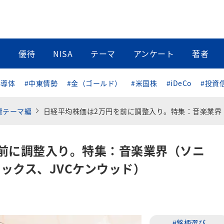
当
優待
NISA
テーマ
アンケート
著者
半導体
#中東情勢
#金（ゴールド）
#米国株
#iDeCo
#投資
投資テーマ編
日経平均株価は2万円を前に調整入り。特集：音楽業界（ソニー、アミューズ、エイベックス、JVCケンウッ
前に調整入り。特集：音楽業界（ソニ
ックス、JVCケンウッド）
#銘柄選び