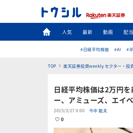
トップ
人気
最新
動画
配
#日経平均株価
#AI
#
TOP
楽天証券投資weekly セクター・
日経平均株価は2万円を
ー、アミューズ、エイベ
2015/3/27 0:00
今中 能夫
0