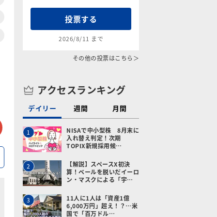
投票する
2026/8/11 まで
その他の投票はこちら＞
アクセスランキング
デイリー
週間
月間
tter
メールで送る
NISAで中小型株 8月末に
1
入れ替え判定！次期
TOPIX新規採用候…
【解説】スペースX初決
2
算！ベールを脱いだイーロ
ン・マスクによる「宇…
11人に1人は「資産1億
3
6,000万円」超え！？…米
国で「百万ドル…