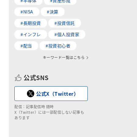
#半導体
#資産形成
#NISA
#決算
#長期投資
#投資信託
#インフレ
#個人投資家
#配当
#投資初心者
キーワード一覧はこちら
公式SNS
公式X（Twitter）
配信：記事配信時 随時
X（Twitter）には一部配信しない記事も
あります