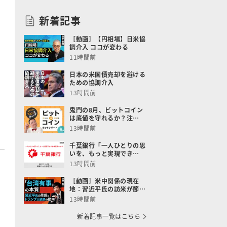
新着記事
［動画］【円相場】日米協
調介入 ココが変わる
11時間前
日本の米国債売却を避ける
ための協調介入
13時間前
鬼門の8月、ビットコイン
は底値を守れるか？注…
13時間前
千葉銀行「一人ひとりの思
いを、もっと実現でき…
13時間前
［動画］米中関係の現在
地：習近平氏の訪米が節…
13時間前
新着記事一覧はこちら