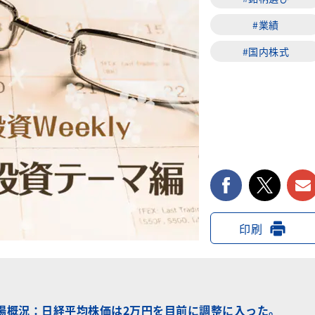
#業績
#国内株式
facebook
twi
印刷
の相場概況：日経平均株価は2万円を目前に調整に入った。