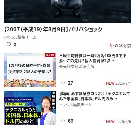
【2007（平成19）年8月9日】パリバショック
トウシル編集チーム
0
NEW
50分前
日経平均株価は一時6万0,488円まで下
落…この先は？個人投資家2,2…
楽天証券経済研究所
27
NEW
2026/8/7
［動画］みずほ証券コラボ┃【テクニカルで
みた米国株、日本株、ドル円のめ…
トウシル編集チーム
66
NEW
2026/8/6