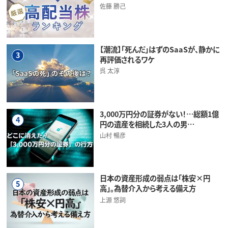
佐藤 勝己
【潮流】「死んだ」はずのSaaSが、静かに
3
再評価されるワケ
呉 太淳
3,000万円分の証券がない！…総額1億
4
円の遺産を相続した3人の男…
山村 暢彦
日本の資産形成の弱点は「株安×円
5
高」。為替介入から考える備え方
上源 悠詞