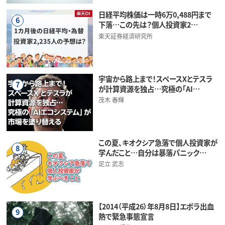
日経平均株価は一時6万0,488円まで
6
下落…この先は？個人投資家2…
楽天証券経済研究所
宇宙から路上まで！スペースXとテスラ
7
が計算資源を独占…究極の「AI…
茂木 春輝
この夏、キオクシア急落で個人投資家が
8
学んだこと…自分は暴落パニック…
足立 武志
【2014（平成26）年8月8日】エボラ出血
9
熱で緊急事態宣言