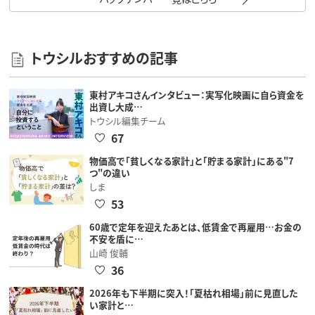
トウシルおすすめの記事
東村アキコさんインタビュー：実写化映画に自ら資金を
出資し大成…
トウシル編集チーム
67
物価高で「貧しくなる家計」と「貯まる家計」にある"7
つ"の違い
しま
53
60歳で定年を迎えたあとは、低賃金で再雇用…お金の
不安を盾に…
山崎 俊輔
36
2026年も下半期に突入！「夏枯れ相場」前に見直した
い家計と…