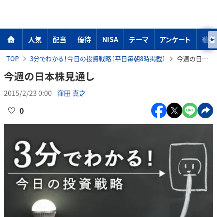
人気
配当
優待
NISA
テーマ
アンケート
著者
TOP
3分でわかる！今日の投資戦略〔平日毎朝8時掲載〕
今週の日本株見通し
今週の日本株見通し
2015/2/23 0:00
窪田 真之
0