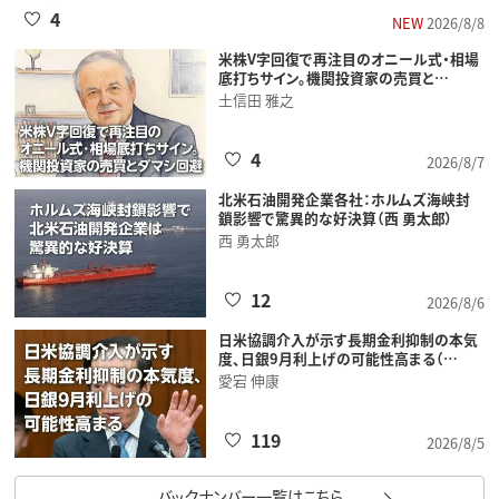
4
NEW
2026/8/8
米株V字回復で再注目のオニール式・相場
底打ちサイン。機関投資家の売買と…
土信田 雅之
4
2026/8/7
北米石油開発企業各社：ホルムズ海峡封
鎖影響で驚異的な好決算（西 勇太郎）
西 勇太郎
12
2026/8/6
日米協調介入が示す長期金利抑制の本気
度、日銀9月利上げの可能性高まる（…
愛宕 伸康
119
2026/8/5
バックナンバー一覧はこちら