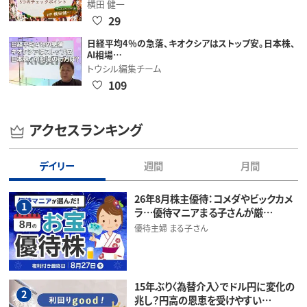
横田 健一
29
日経平均4％の急落、キオクシアはストップ安。日本株、
AI相場…
トウシル編集チーム
109
アクセスランキング
デイリー
週間
月間
26年8月株主優待：コメダやビックカメ
1
ラ…優待マニアまる子さんが厳…
優待主婦 まる子さん
15年ぶり〈為替介入〉でドル円に変化の
2
兆し？円高の恩恵を受けやすい…